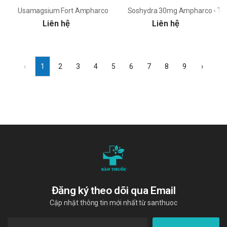
Usamagsium Fort Ampharco - Thuốc điều trị thiếu hụt magnesi
Soshydra 30mg Ampharco - Thuốc
Liên hệ
Liên hệ
‹
1
2
3
4
5
6
7
8
9
›
Đăng ký theo dõi qua Email
Cập nhật thông tin mới nhất từ santhuoc