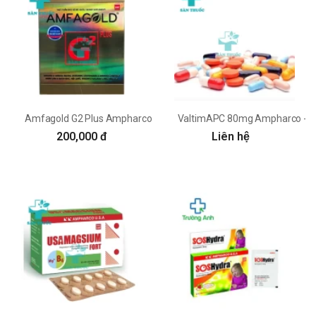
Amfagold G2 Plus Ampharco - Hỗ trợ tăng cường tuần hoàn não
ValtimAPC 80mg Ampharco - Thuố
200,000 đ
Liên hệ