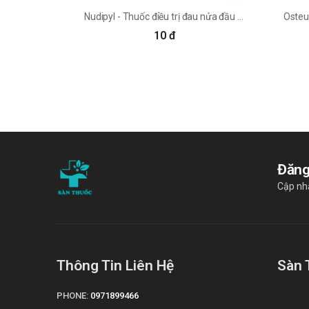
Nudipyl - Thuốc điều trị đau nửa đầu hiệu quả
10 đ
Đăng
Cập nhậ
Thông Tin Liên Hệ
Sàn 
PHONE:
0971899466