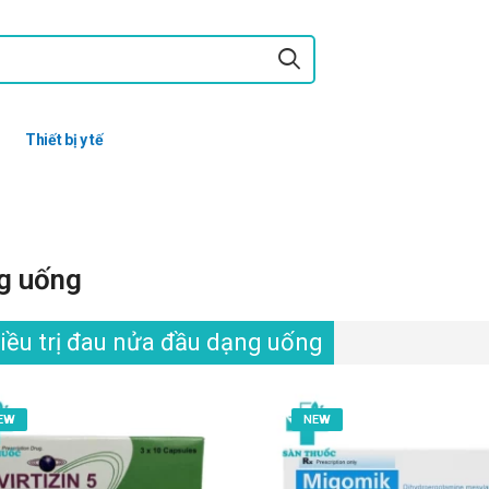
Thiết bị y tế
ng uống
ều trị đau nửa đầu dạng uống
EW
NEW