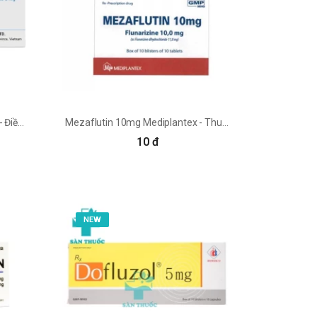
MIGOMIK Hasan - Dermapharm - Điều trị đau nửa đầu, hạ huyết áp
Mezaflutin 10mg Mediplantex - Thuốc điều trị đau nửa đầu
10 đ
NEW