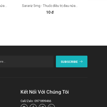
Flunarizine - Thuốc điều trị đau nửa đầu hiệu quả
Sarariz 5mg - Thuốc điều trị đau nửa đầu hiệu quả
10 đ
SUBSCRIBE
Kết Nối Với Chúng Tôi
Call/Zalo: 0971899466