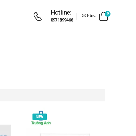
Hotline:
0
Giỏ Hàng:
0971899466
NEW