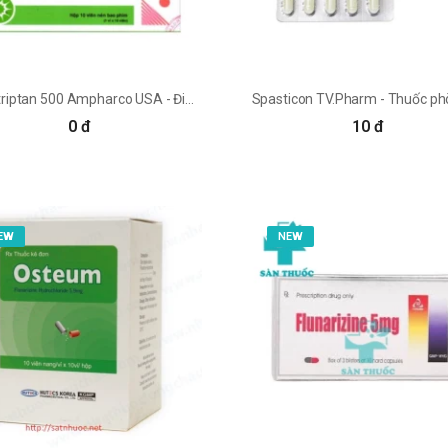
Maxxtriptan 500 Ampharco USA - Điều trị cấp tính cơn đau nửa đầu
0 đ
10 đ
EW
NEW