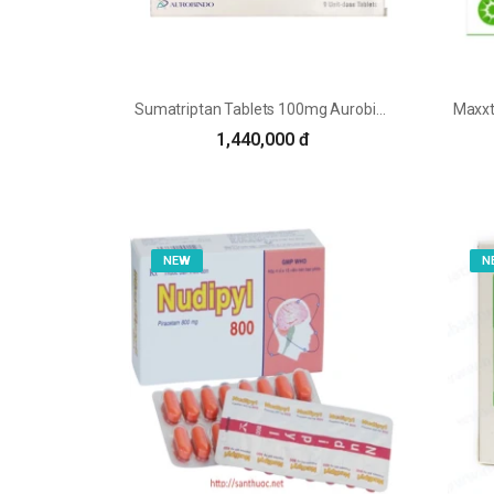
Sumatriptan Tablets 100mg Aurobindo - Thuốc trị bệnh đau nửa đầu
1,440,000 đ
NEW
N