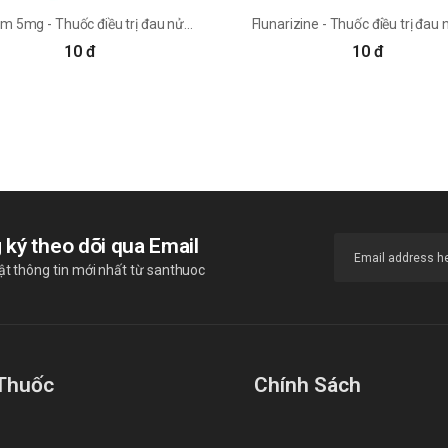
Osteum 5mg - Thuốc điều trị đau nửa đầu hiệu quả
10 đ
10 đ
 ký theo dõi qua Email
t thông tin mới nhất từ santhuoc
Thuốc
Chính Sách