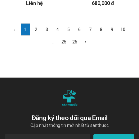
Liên hệ
680,000 đ
‹
1
2
3
4
5
6
7
8
9
10
...
25
26
›
Đăng ký theo dõi qua Email
Cập nhật thông tin mới nhất từ santhuoc