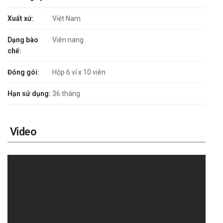
Xuất xứ:
Việt Nam
Dạng bào
Viên nang
chế:
Đóng gói:
Hộp 6 vỉ x 10 viên
Hạn sử dụng:
36 tháng
Video