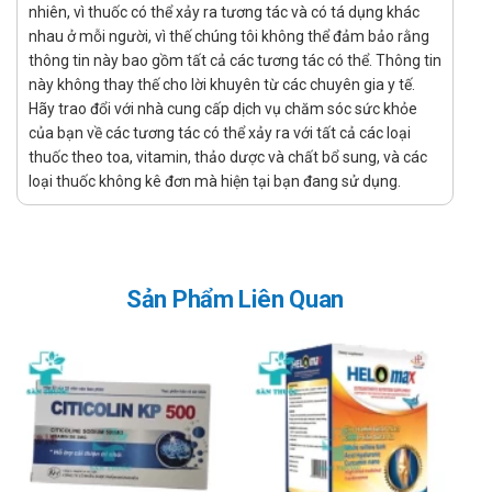
nhiên, vì thuốc có thể xảy ra tương tác và có tá dụng khác
Dạng viên
nhau ở mỗi người, vì thế chúng tôi không thể đảm bảo rằng
Công dụng - Chỉ định của Botalyzil New
thông tin này bao gồm tất cả các tương tác có thể. Thông tin
này không thay thế cho lời khuyên từ các chuyên gia y tế.
Phương Đông
Hãy trao đổi với nhà cung cấp dịch vụ chăm sóc sức khỏe
của bạn về các tương tác có thể xảy ra với tất cả các loại
Công dụng:
thuốc theo toa, vitamin, thảo dược và chất bổ sung, và các
Tribulus Terrestris Extract có tác dụng hỗ trợ điều trị,
loại thuốc không kê đơn mà hiện tại bạn đang sử dụng.
kiểm soát rối loạn cương dương, suy giảm chức năng
thận, đau rát khi đi tiểu,...
Arginine HCl có tác dụng hỗ trợ điều trị suy giảm chức
năng gan, viêm gan virus B,C, người bệnh xơ gan, men
Sản Phẩm Liên Quan
gan tăng.
Pumpkin Seed hay còn gọi là dầu hạt bí ngô có tác
dụng bổ sung kẽm, vi lượng, hỗ trợ phòng bệnh tuyến
tiền liệt, ung thư, tiểu đường, stress.
Chỉ định:
Hỗ trợ điều trị suy giảm chức năng sinh lý, ham muốn
tình dục của phái mạnh.