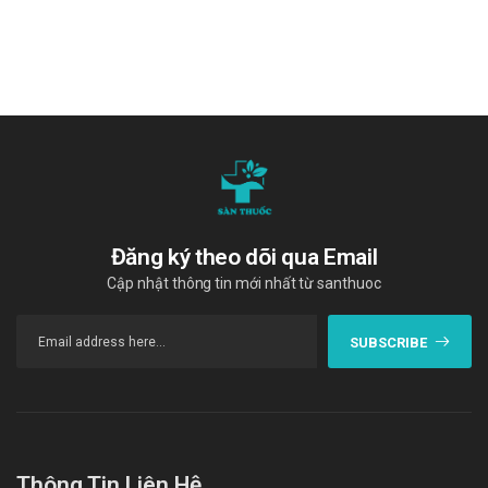
36 tháng
Quy cách đóng gói
Hộp 6 vỉ x 10 viên
Nhà sản xuất
Công ty TNHH Dược phẩm và thương mại Phương Đông
Sản phẩm tương tự
Sâm nhung bổ thận VP Zorro
Đăng ký theo dõi qua Email
Bổ Thận Hoàn Bảo Long
Cập nhật thông tin mới nhất từ santhuoc
Trùng thảo sâm nhung
"Cám ơn quý khách hàng đã tin dùng sản phẩm và dịch vụ tại Sàn
SUBSCRIBE
thuốc. Chúng tôi cam kết cung cấp các sản phẩm chính hãng, với
giá thành phải chăng. Chúc quý khách một ngày tràn đầy năng
lượng và vui vẻ!"
Tài liệu tham khảo: https://drugbank.vn
Thông Tin Liên Hệ