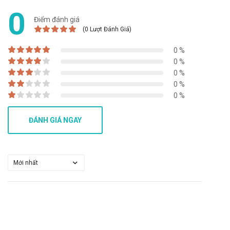
0
Tương tác có thể làm giảm hiệu quả của sản phẩm hoặc
Điểm đánh giá
(0 Lượt Đánh Giá)
gia tăng nguy cơ mắc các tác dụng phụ. Vì vậy, bạn cần
tham khảo ý kiến của dược sĩ, bác sĩ khi muốn dùng đồng
0 %
thời với các loại thuốc khác.
0 %
Xử trí khi quên liều và quá liều
0 %
0 %
Quên liều: Dùng liều đó ngay khi nhớ ra. Không dùng liều
0 %
thứ hai để bù cho liều mà bạn có thể đã bỏ lỡ. Chỉ cần tiếp
tục với liều tiếp theo.
ĐÁNH GIÁ NGAY
Quá liều: Trong trường hợp khẩn cấp, hãy gọi ngay cho
Trung tâm cấp cứu 115 hoặc đến trạm Y tế địa phương
gần nhất.
Bảo quản
Nơi thoáng mát, nhiệt độ không quá 30 độ C, tránh ánh
sáng
Hạn sử dụng