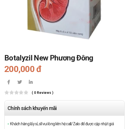
Botalyzil New Phương Đông
200,000 đ
( 0 Reviews )
Chính sách khuyến mãi
Khách hàng lấy sỉ, sll vui lòng liên hệ call/Zalo để được cập nhật giá