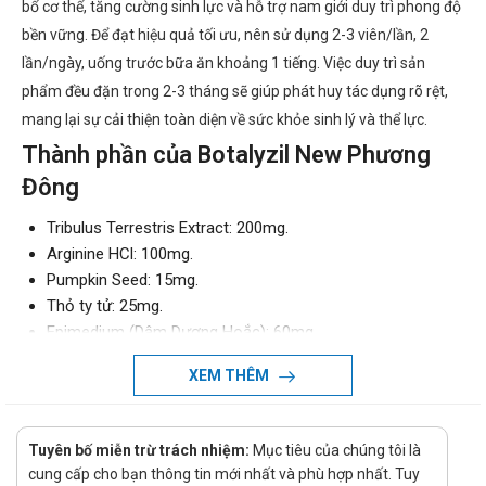
bổ cơ thể, tăng cường sinh lực và hỗ trợ nam giới duy trì phong độ
bền vững. Để đạt hiệu quả tối ưu, nên sử dụng 2-3 viên/lần, 2
lần/ngày, uống trước bữa ăn khoảng 1 tiếng. Việc duy trì sản
phẩm đều đặn trong 2-3 tháng sẽ giúp phát huy tác dụng rõ rệt,
mang lại sự cải thiện toàn diện về sức khỏe sinh lý và thể lực.
Thành phần của Botalyzil New Phương
Đông
Tribulus Terrestris Extract: 200mg.
Arginine HCl: 100mg.
Pumpkin Seed: 15mg.
Thỏ ty tử: 25mg.
Epimedium (Dâm Dương Hoắc): 60mg.
Kẽm gluconate: 150mg.
XEM THÊM
Nhân sâm: 10mg.
Đông trùng hạ thảo: 20mg.
Tá dược vừa đủ
Tuyên bố miễn trừ trách nhiệm:
Mục tiêu của chúng tôi là
Dạng bào chế
cung cấp cho bạn thông tin mới nhất và phù hợp nhất. Tuy