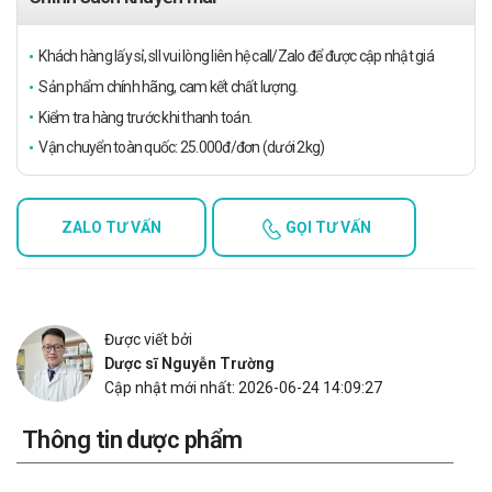
Khách hàng lấy sỉ, sll vui lòng liên hệ call/Zalo để được cập nhật giá
Sản phẩm chính hãng, cam kết chất lượng.
Kiểm tra hàng trước khi thanh toán.
Vận chuyển toàn quốc: 25.000đ/đơn (dưới 2kg)
ZALO TƯ VẤN
GỌI TƯ VẤN
Được viết bởi
Dược sĩ Nguyễn Trường
Cập nhật mới nhất: 2026-06-24 14:09:27
Thông tin dược phẩm