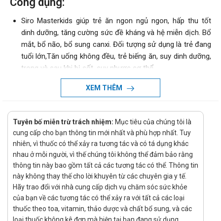
Công dụng:
Siro Masterkids giúp trẻ ăn ngon ngủ ngon, hấp thu tốt
dinh dưỡng, tăng cường sức đề kháng và hệ miễn dịch. Bổ
mắt, bổ não, bổ sung canxi. Đối tượng sử dụng là trẻ đang
tuổi lớn,Tăn uống không đều, trẻ biếng ăn, suy dinh dưỡng,
trong và sau khi bị sốt, suy nhược cơ thể.
Cách dùng - Liều dùng
XEM THÊM
Trẻ em 3 tháng - 1 tuổi: sáng 2ml, tối 2 ml
Trẻ 1 -2 tuổi : sáng 2.5 ml, tối 2.5 ml
Tuyên bố miễn trừ trách nhiệm:
Mục tiêu của chúng tôi là
Quy cách đóng gói
cung cấp cho bạn thông tin mới nhất và phù hợp nhất. Tuy
nhiên, vì thuốc có thể xảy ra tương tác và có tá dụng khác
Chai 50ml
nhau ở mỗi người, vì thế chúng tôi không thể đảm bảo rằng
Nhà sản xuất
thông tin này bao gồm tất cả các tương tác có thể. Thông tin
này không thay thế cho lời khuyên từ các chuyên gia y tế.
Tokobuki corporation , Nhật Bản
Hãy trao đổi với nhà cung cấp dịch vụ chăm sóc sức khỏe
Mua Master Kid vitamin - Siro
ở đâu?
của bạn về các tương tác có thể xảy ra với tất cả các loại
thuốc theo toa, vitamin, thảo dược và chất bổ sung, và các
Các bạn có thể dễ dàng mua
Master Kid vitamin - Siro
tại Quầy
loại thuốc không kê đơn mà hiện tại bạn đang sử dụng.