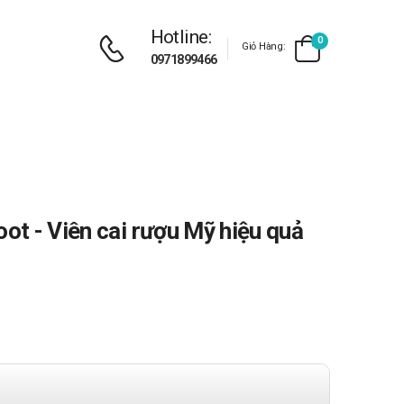
Hotline:
0
Giỏ Hàng:
0971899466
t - Viên cai rượu Mỹ hiệu quả