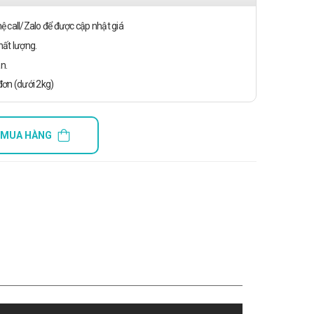
n hệ call/Zalo để được cập nhật giá
ất lượng.
n.
ơn (dưới 2kg)
 MUA HÀNG