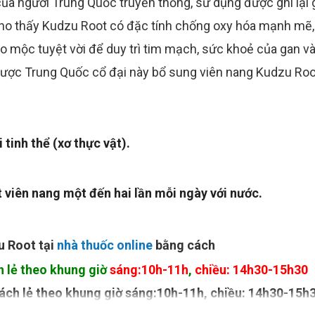
của người Trung Quốc truyền thống, sử dụng được ghi lạ
cho thấy Kudzu Root có đặc tính chống oxy hóa mạnh mẽ
ảo mộc tuyệt vời để duy trì tim mạch, sức khoẻ của gan v
 dược Trung Quốc cổ đại này bổ sung viên nang Kudzu Roo
 tinh thể (xơ thực vật).
 viên nang một đến hai lần mỗi ngày với nước.
u Root
tại
nhà thuốc online
bằng cách
h lẻ theo khung giờ
sáng:10h-11h
,
chiều: 14h30-15h30
hách lẻ theo khung giờ sáng:10h-11h, chiều: 14h30-15h