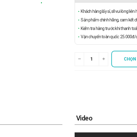
Khách hàng lấy sỉ, sll vui lòng liê
Sản phẩm chính hãng, cam kết ch
Kiểm tra hàng trước khi thanh toá
Vận chuyển toàn quốc: 25.000đ/đ
CHỌN
Video