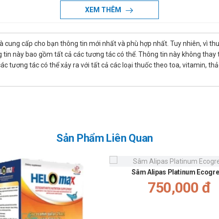
net
XEM THÊM
o:
0901796388
để được gặp dược sĩ đại học tư vấn cụ thể và 
là cung cấp cho bạn thông tin mới nhất và phù hợp nhất. Tuy nhiên, vì th
tin này bao gồm tất cả các tương tác có thể. Thông tin này không thay th
 tương tác có thể xảy ra với tất cả các loại thuốc theo toa, vitamin, th
Sản Phẩm Liên Quan
Sâm Alipas Platinum Ecogr
750,000 đ