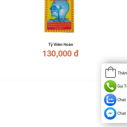
Tỷ Viêm Hoàn
130,000 đ
Thêm
Gọi T
Chat
Chat v