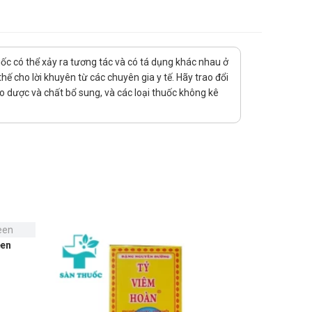
nhanh nhất
uốc có thể xảy ra tương tác và có tá dụng khác nhau ở
ế cho lời khuyên từ các chuyên gia y tế. Hãy trao đổi
ảo dược và chất bổ sung, và các loại thuốc không kê
een
Chu Fong 