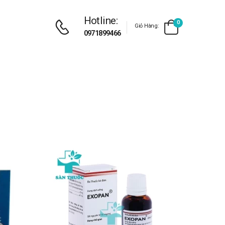
Hotline:
0
Giỏ Hàng:
0971899466