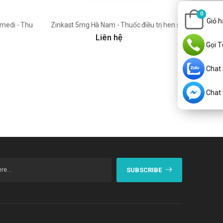
0
Giỏ 
medi - Thuốc điều trị hen phế quản
Zinkast 5mg Hà Nam - Thuốc điều trị hen suyễn mãn tín
Liên hệ
Gọi T
Chat
Chat v
SUBSCRIBE