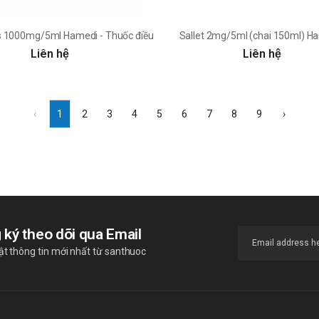
 1000mg/5ml Hamedi - Thuốc điều trị suy giảm chức năng gan
Sallet 2mg/5ml (chai 150ml) Ha
Liên hệ
Liên hệ
‹
1
2
3
4
5
6
7
8
9
›
 ký theo dõi qua Email
t thông tin mới nhất từ santhuoc