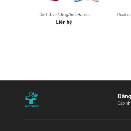
Ceftofive 40mg/5ml Hamedi
Realcos
Liên hệ
Đăng
Cập nhậ