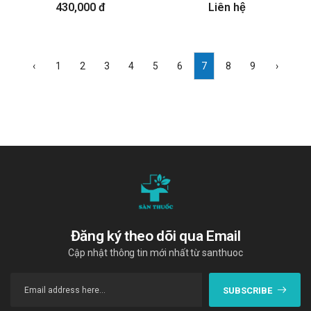
430,000 đ
Liên hệ
‹
1
2
3
4
5
6
7
8
9
›
Đăng ký theo dõi qua Email
Cập nhật thông tin mới nhất từ santhuoc
SUBSCRIBE