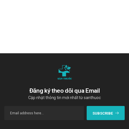
Thuốc ức chế MAO hoặc chống trầm cảm 3 vòng: Làm
tăng tác dụng bất lợi trên tim mạch.
Halothan: Khi phối hợp trong phẫu thuật có thể gây đờ tử
cung (tăng nguy cơ xuất huyết) và loạn nhịp thất nặng.
Xử trí khi quên liều và quá liều
Quên liều: Dùng liều đó ngay khi nhớ ra. Không dùng liều
thứ hai để bù cho liều mà bạn có thể đã bỏ lỡ. Chỉ cần tiếp
tục với liều tiếp theo.
Quá liều:
Triệu chứng: Nhức đầu, lo âu, run, chuột rút, hồi hộp, rối
loạn nhịp tim; đôi khi hạ huyết áp. Xét nghiệm có thể
ghi nhận tăng đường huyết, nhiễm toan lactic. Các
Đăng ký theo dõi qua Email
thuốc chủ vận beta2 có thể gây hạ kali huyết do tái
Cập nhật thông tin mới nhất từ santhuoc
phân bố kali, nhưng thường không cần điều trị.
Xử trí:
SUBSCRIBE
Mức độ nhẹ – trung bình: Giảm liều, sau đó tăng liều
chậm nếu cần để đạt hiệu quả chống co thắt.