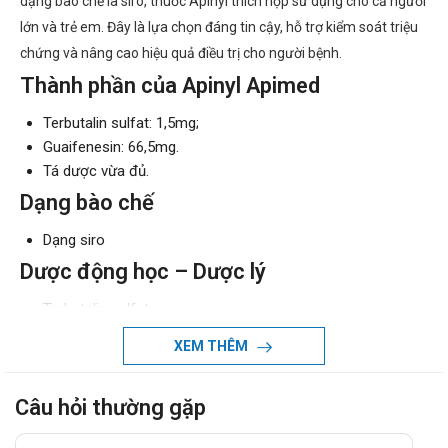
dạng bào chế là siro, thuốc Apinyl thích hợp sử dụng cho cả người
lớn và trẻ em. Đây là lựa chọn đáng tin cậy, hỗ trợ kiểm soát triệu
chứng và nâng cao hiệu quả điều trị cho người bệnh.
Thành phần của Apinyl Apimed
Terbutalin sulfat: 1,5mg;
Guaifenesin: 66,5mg.
Tá dược vừa đủ.
Dạng bào chế
Dạng siro
Dược động học – Dược lý
Terbutalin sulfat:
Hấp thu: Sinh khả dụng đường uống khoảng 33–50%.
XEM THÊM
Tác dụng giãn phế quản xuất hiện sau ~30 phút, đạt tối
đa sau 2–3 giờ, kéo dài 4–8 giờ.
Câu hỏi thường gặp
Phân bố: Vào sữa mẹ với nồng độ tương tự huyết
tương, nhưng lượng thuốc truyền qua sữa <1% liều