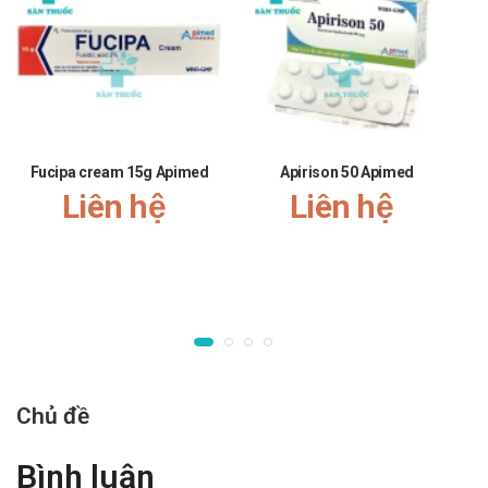
bú mẹ. Tuy vậy, việc sử dụng vẫn cần cân nhắc giữa lợi
ích điều trị cho mẹ và nguy cơ tiềm ẩn cho con. Nếu
muốn đảm bảo không ảnh hưởng đến trẻ, có thể
ngừng cho bú trong thời gian điều trị.
Ảnh hưởng đến khả năng lái xe và vận hành máy móc:
Terbutalin sulfat không ảnh hưởng đến khả năng lái xe
Fucipa cream 15g Apimed
Apirison 50 Apimed
và vận hành máy móc.
Liên hệ
Liên hệ
Ưu nhược điểm của Apinyl Apimed
Ưu điểm:
Kết hợp Terbutalin và Guaifenesin, vừa giúp giãn phế
quản vừa làm loãng dịch tiết, hỗ trợ điều trị toàn diện
triệu chứng hô hấp.
Dạng siro, dễ sử dụng cho cả trẻ em và người lớn.
Thời gian tác dụng của Terbutalin khá nhanh và kéo dài
Chủ đề
từ 4–8 giờ, giúp duy trì hiệu quả trong ngày.
Có thể sử dụng cho phụ nữ có thai và cho con bú
Bình luận
trong một số trường hợp, khi cân nhắc lợi ích và nguy