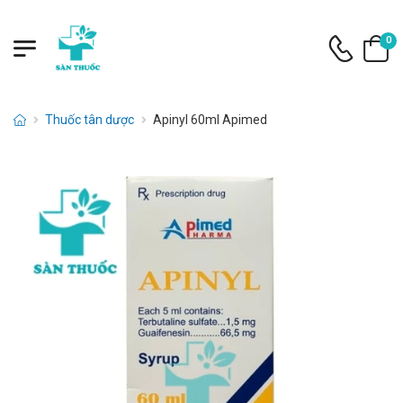
0
Thuốc tân dược
Apinyl 60ml Apimed