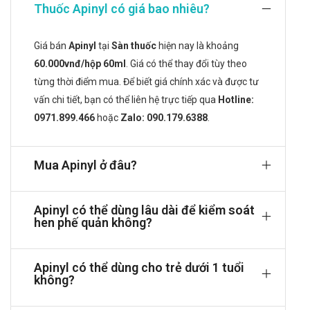
uống.
Thuốc Apinyl có giá bao nhiêu?
Chuyển hóa: Một phần tại gan, chủ yếu thành chất liên
hợp với acid sulfuric không còn hoạt tính.
Giá bán
Apinyl
tại
Sàn thuốc
hiện nay là khoảng
Thải trừ: Qua nước tiểu.
60.000vnđ/hộp 60ml
. Giá có thể thay đổi tùy theo
Guaifenesin:
từng thời điểm mua. Để biết giá chính xác và được tư
Hấp thu: Tốt qua đường tiêu hóa.
vấn chi tiết, bạn có thể liên hệ trực tiếp qua
Hotline:
Chuyển hóa: Ở gan.
0971.899.466
hoặc
Zalo: 090.179.6388
.
Thải trừ: Qua thận.
Tác dụng dược lý:
Mua Apinyl ở đâu?
Terbutalin: Là chất chủ vận beta2-adrenergic, tác động
chọn lọc trên thụ thể beta2, ít ảnh hưởng đến beta1.
Gây giãn cơ trơn phế quản, tử cung, mạch máu ngoại vi,
Apinyl có thể dùng lâu dài để kiểm soát
giúp giảm sức cản đường thở. Ở liều cao có thể gây
hen phế quản không?
kích thích tim và hệ thần kinh trung ương.
Guaifenesin: Là thuốc long đờm, giúp làm loãng dịch
Apinyl có thể dùng cho trẻ dưới 1 tuổi
tiết, tăng khối lượng và giảm độ quánh đờm, hỗ trợ
không?
tống xuất đờm dễ dàng hơn.
Công dụng - Chỉ định của Apinyl Apimed