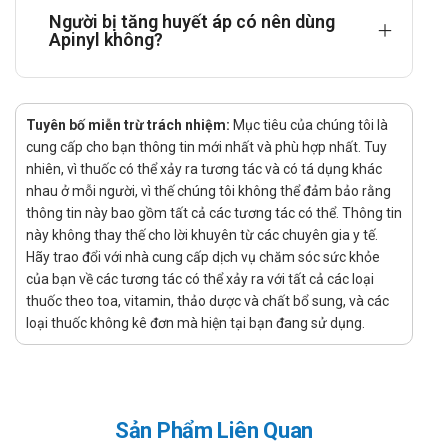
Người bị tăng huyết áp có nên dùng
Điều trị triệu chứng cơn hen phế quản và đợt kịch phát của
Apinyl không?
viêm phế quản mạn tính, bệnh phổi tắc nghẽn mạn tính, khí
phế thũng khi co thắt phế quản còn hồi phục được.
Hướng dẫn sử dụng Apinyl Apimed
Tuyên bố miễn trừ trách nhiệm:
Mục tiêu của chúng tôi là
cung cấp cho bạn thông tin mới nhất và phù hợp nhất. Tuy
Cách dùng:
nhiên, vì thuốc có thể xảy ra tương tác và có tá dụng khác
Dùng bằng đường uống.
nhau ở mỗi người, vì thế chúng tôi không thể đảm bảo rằng
Liều dùng:
thông tin này bao gồm tất cả các tương tác có thể. Thông tin
này không thay thế cho lời khuyên từ các chuyên gia y tế.
Người lớn: Sử dụng 10 - 15mL x 2 - 3 lần/ngày.
Hãy trao đổi với nhà cung cấp dịch vụ chăm sóc sức khỏe
Trẻ em: Sử dụng 7 - 15 tuổi: 5 - 10mL x 2 - 3 lần/ngày.
của bạn về các tương tác có thể xảy ra với tất cả các loại
Trẻ em: Sử dụng 3 - 6 tuổi: 2,5 - 5mL x 2 - 3 lần/ngày.
thuốc theo toa, vitamin, thảo dược và chất bổ sung, và các
Trẻ em: < 3 tuổi: Sử dụng 2,5mL x 2 - 3 lần/ngày.
loại thuốc không kê đơn mà hiện tại bạn đang sử dụng.
Chống chỉ định của Apinyl Apimed
Không dùng cho người mẫn cảm với bất cứ thành phần
nào của sản phẩm và các thuốc giống thần kinh giao cảm
Sản Phẩm Liên Quan
khác.