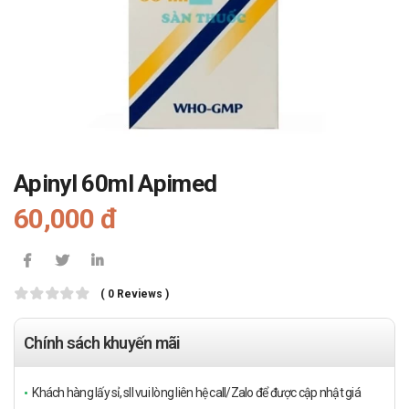
Apinyl 60ml Apimed
60,000 đ
( 0 Reviews )
Chính sách khuyến mãi
Khách hàng lấy sỉ, sll vui lòng liên hệ call/Zalo để được cập nhật giá