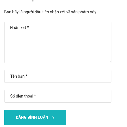
cơ.
Nhược điểm:
Bạn hãy là người đầu tiên nhận xét về sản phẩm này
Có thể gây tác dụng phụ như run tay chân, hồi hộp, bồn
chồn, đánh trống ngực.
Ở liều cao, Terbutalin có nguy cơ ảnh hưởng đến tim
mạch và hệ thần kinh trung ương.
Nguy cơ tương tác với nhiều nhóm thuốc khác
(theophylin, thuốc chống trầm cảm 3 vòng, thuốc mê
halothan...).
Cần thận trọng khi dùng ở bệnh nhân có bệnh tim
mạch, đái tháo đường, cường giáp.
Tác dụng không mong muốn của Apinyl
Apimed
Thường gặp (>1/100):
Toàn thân: Nhức đầu.
Tuần hoàn: Đánh trống ngực.
ĐĂNG BÌNH LUẬN
Hệ thần kinh trung ương: Bồn chồn.