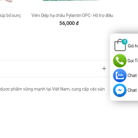
úp bổ sung vitamin C hiệu quả
Viên Diệp hạ châu Pylantin OPC- Hỗ trợ điều trị viêm gan
56,000 đ
0
Giỏ 
Gọi T
Chat
 dược phẩm vững mạnh tại Việt Nam, cung cấp các sản
Chat v