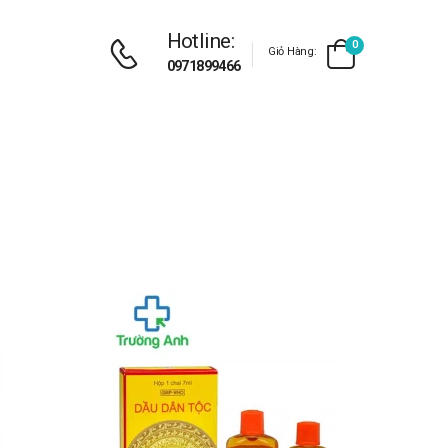
Hotline:
0
Giỏ Hàng:
0971899466