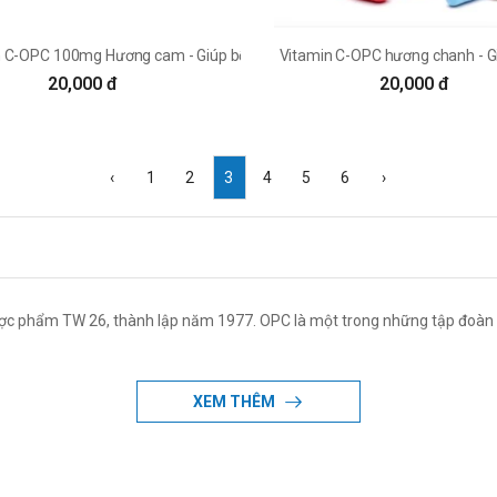
iệu quả
 C-OPC 100mg Hương cam - Giúp bổ sung vitamin C cho cơ thể
Vitamin C-OPC hương chanh - Gi
20,000 đ
20,000 đ
‹
1
2
3
4
5
6
›
ược phẩm TW 26, thành lập năm 1977. OPC là một trong những tập đoàn
XEM THÊM