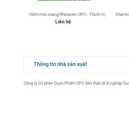
Viêm mũi-xoang Rhinassin-OPC - Thuốc trị viêm xoang h
Vitamin
Liên hệ
Thông tin nhà sản xuất
Công ty Cổ phần Dược Phẩm OPC tiền thân là Xí nghiệp D
phẩm dược phẩm chất lượng cao, có tính đột phá.