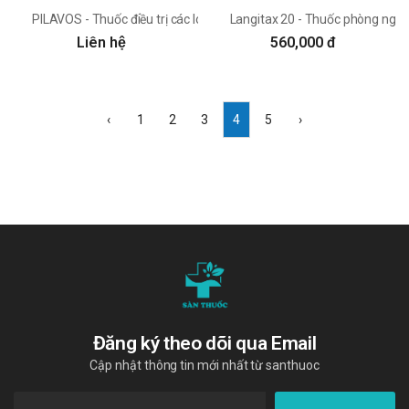
PILAVOS - Thuốc điều trị các loại giun, ấu trùng của Phong Phú
Langitax 20 - Thuốc phòng ngừa
Liên hệ
560,000 đ
‹
1
2
3
4
5
›
Đăng ký theo dõi qua Email
Cập nhật thông tin mới nhất từ santhuoc