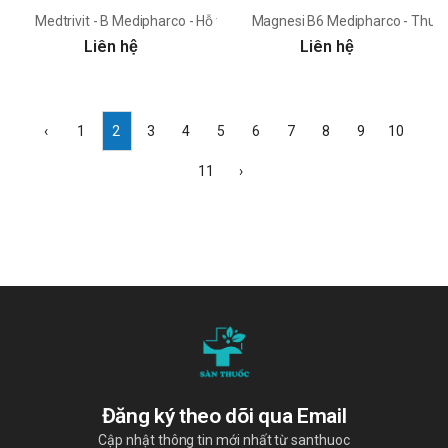
Medtrivit - B Medipharco - Hỗ trợ điều trị thiếu Vitamin nhóm B
Magnesi B6 Medipharco - Thuốc 
Liên hệ
Liên hệ
‹
1
2
3
4
5
6
7
8
9
10
11
›
Đăng ký theo dõi qua Email
Cập nhật thông tin mới nhất từ santhuoc