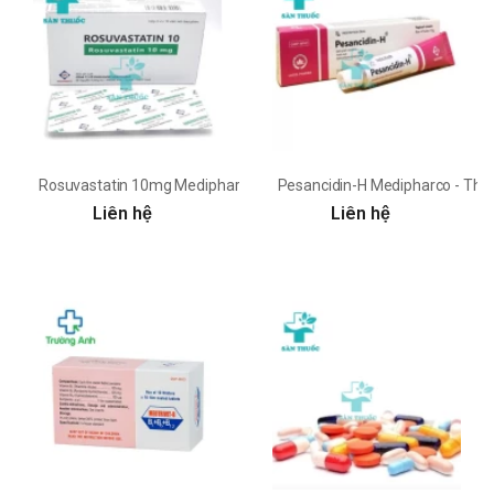
Rosuvastatin 10mg Medipharco - Thuốc phòng ngừa biến cố tim m
Pesancidin-H Medipharco - Thuố
Liên hệ
Liên hệ