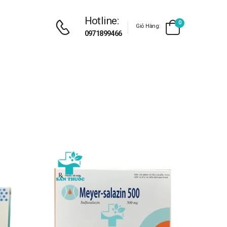
Hotline:
0
Giỏ Hàng:
0971899466