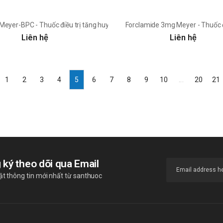
u dạng uống
Meyer-BPC - Thuốc điều trị tăng huyết áp
Forclamide 3mg Meyer - Thuốc đi
Liên hệ
Liên hệ
1
2
3
4
5
6
7
8
9
10
...
20
21
 ký theo dõi qua Email
t thông tin mới nhất từ santhuoc