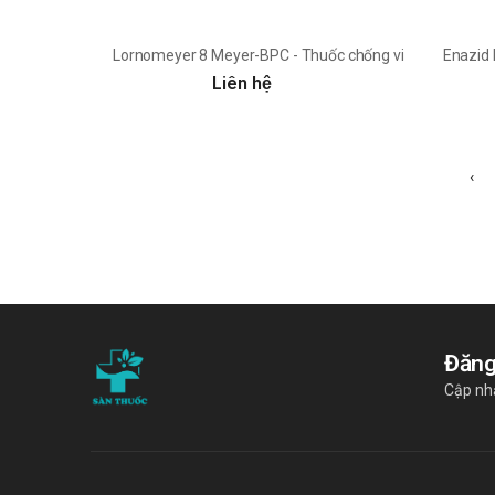
Lornomeyer 8 Meyer-BPC - Thuốc chống viêm, giảm đa
Enazid 
Liên hệ
‹
Đăng
Cập nhậ