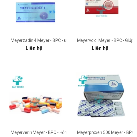
Meyerzadin 4 Meyer - BPC - Điều trị co cơ gây đau do rối loạn chức 
Meyervolol Meyer - BPC - Giúp gi
Liên hệ
Liên hệ
Meyerverin Meyer - BPC - Hỗ trợ điều trị Tiểu đường type 2
Meyerproxen 500 Meyer - BPC - Đ