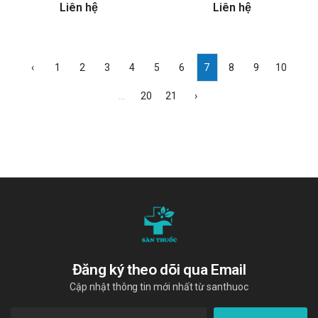
Liên hệ
Liên hệ
‹
1
2
3
4
5
6
7
8
9
10
...
20
21
›
Đăng ký theo dõi qua Email
Cập nhật thông tin mới nhất từ santhuoc