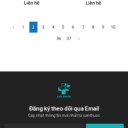
Liên hệ
Liên hệ
‹
1
2
3
4
5
6
7
8
9
10
...
36
37
›
Đăng ký theo dõi qua Email
Cập nhật thông tin mới nhất từ santhuoc