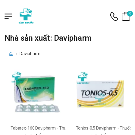
0
Nhà sản xuất: Davipharm
Davipharm
Tabarex-160 Davipharm - Thuốc trị tăng huyết áp dạng uống
Tonios-0,5 Davipharm - Thuốc đi