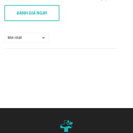
Acyclovir Ấn Độ 5g
Acyclovir 200mg
ĐÁNH GIÁ NGAY
Thuốc Mediclovir
Lưu ý:
Thông tin trên chỉ mang tính chất tham khảo. Vui lòng
tham khảo ý kiến bác sĩ hoặc dược sĩ trước khi sử dụng bất kỳ loại
thuốc nào.