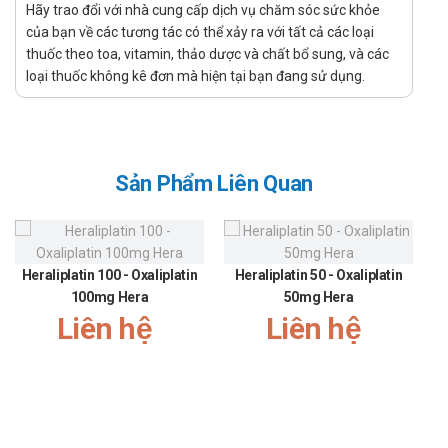
mắt, viêm phổi do Herpes zoster ở người lớn.
Hãy trao đổi với nhà cung cấp dịch vụ chăm sóc sức khỏe
Điều trị khởi đầu và phòng ngừa tái nhiễm Herpes sinh dục.
của bạn về các tương tác có thể xảy ra với tất cả các loại
Điều trị thủy đậu xuất huyết, thủy đậu ở người suy giảm
thuốc theo toa, vitamin, thảo dược và chất bổ sung, và các
miễn dịch, thủy đậu ở trẻ sơ sinh.
loại thuốc không kê đơn mà hiện tại bạn đang sử dụng.
Cách dùng - Liều dùng
Acyclovir BOSTON 200 được dùng bằng đường uống, không cần
chú ý đến bữa ăn. Nên bắt đầu dùng thuốc càng sớm càng tốt khi
Sản Phẩm Liên Quan
có dấu hiệu và triệu chứng của bệnh.
Liều lượng:
Heraliplatin 100 - Oxaliplatin
Heraliplatin 50 - Oxaliplatin
Điều trị nhiễm Herpes simplex
100mg Hera
50mg Hera
Người lớn:
200 mg/lần x 5 lần/ngày, dùng cách nhau 4 giờ
Liên hệ
Liên hệ
và dùng trong 5 - 10 ngày. Ở người suy giảm miễn dịch
dùng liều 400 mg/lần x 5 lần/ngày, dùng cách nhau 4 giờ và
dùng trong 5 - 10 ngày
Trẻ em trên 2 tuổi:
dùng bằng liều người lớn.
Trẻ em dưới 2 tuổi:
dùng một nửa liều người lớn.