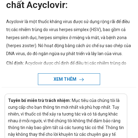
chất Acyclovir:
Acyclovir là một thuốc kháng virus được sử dụng rộng rãi để điều
trị các nhiễm trùng do virus herpes simplex (HSV), bao gồm cả
herpes sinh dục, herpes simplex ở miệng và mắt, và bệnh zona
(herpes zoster). Nó hoạt động bằng cách ức chế sự sao chép của
DNA virus, do đó ngăn ngừa sự phát triển và lây lan của virus.
Chỉ định:
Acyclovir được chỉ định để điều trị các nhiễm trùng do
virus herpes simplex (HSV) và virus varicella-zoster (VZV), bao
gồm herpes sinh dục, herpes simplex ở miệng và mắt, zona và
XEM THÊM
thủy đậu.
Công dụng - Chỉ định
Tuyên bố miễn trừ trách nhiệm:
Mục tiêu của chúng tôi là
cung cấp cho bạn thông tin mới nhất và phù hợp nhất. Tuy
Điều trị khởi đầu và dự phòng tái nhiễm virus Herpes
nhiên, vì thuốc có thể xảy ra tương tác và có tá dụng khác
simplex typ 1 và 2 ở da và niêm mạc, viêm não Herpes
nhau ở mỗi người, vì thế chúng tôi không thể đảm bảo rằng
simplex.
thông tin này bao gồm tất cả các tương tác có thể. Thông tin
Điều trị nhiễm Herpes zoster (bệnh zona) cấp tính, zona
này không thay thế cho lời khuyên từ các chuyên gia y tế.