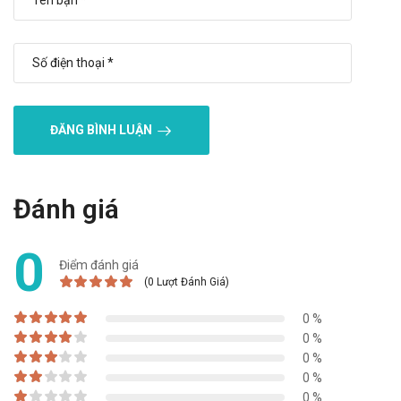
Tác dụng không mong muốn
Acyclovir đường uống khi dùng ngắn hạn có thể gây buồn nôn,
nôn. Khi dùng dài hạn có thể gây buồn nôn, nôn, đau bụng, tiêu
chảy, ban, nhức đầu (<5% bệnh nhân).
Thông báo cho bác sĩ những tác dụng không mong muốn gặp
phải khi sử dụng thuốc.
ĐĂNG BÌNH LUẬN
Quy cách đóng gói
Hộp 5 vỉ x 5 viên nén.
Đánh giá
Nhà sản xuất
0
CÔNG TY CỔ PHẦN DƯỢC PHẨM BOSTON VIỆT NAM
Điểm đánh giá
Sản phẩm tương tự
(0 Lượt Đánh Giá)
Thuốc Vacrax 5g
0 %
0 %
MedSkinClovir
0 %
Virupos 30 mg/g
0 %
Avircream Cre.5g
0 %