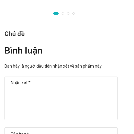
acyclovir của cơ thể giảm song song với độ thanh thải creatinin. Vì
vậy phải lưu ý bổ sung nước cho bệnh nhân và phải điều chỉnh liều
phù hợp cho bệnh nhân suy thận.
Người suy thận:
Với bệnh nhân nhiễm Herpes simplex hoặc
Chủ đề
Varicella zoster, liều dùng như người bình thường song cần lưu ý:
Khi độ thanh thải creatinin từ 10 - 25 ml/phút: cách 8 giờ uống
Bình luận
thuốc 1 lần. Khi độ thanh thải creatinin dưới 10 ml/phút: cách 12
giờ uống thuốc 1 lần.
Bạn hãy là người đầu tiên nhận xét về sản phẩm này
Chống chỉ định
Acyclovir chống chỉ định với những bệnh nhân mẫn cảm với
acyclovir và valacyclovir.
Thận trọng
Với người suy giảm chức năng thận, phải điều chỉnh liều dùng
theo độ thanh thải creatinin. Cần phải lưu ý dùng đủ nước và
tránh dùng đồng thời với các thuốc độc với thận.