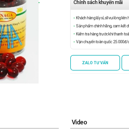
Chính sách khuyến mãi
Khách hàng lấy sỉ, sll vui lòng liê
Sản phẩm chính hãng, cam kết ch
Kiểm tra hàng trước khi thanh toá
Vận chuyển toàn quốc: 25.000đ/đ
ZALO TƯ VẤN
Video