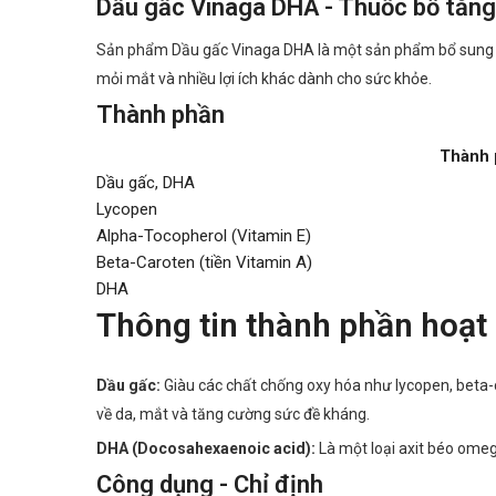
Dầu gấc Vinaga DHA - Thuốc bổ tăng
Sản phẩm Dầu gấc Vinaga DHA là một sản phẩm bổ sung các 
mỏi mắt và nhiều lợi ích khác dành cho sức khỏe.
Thành phần
Thành 
Dầu gấc, DHA
Lycopen
Alpha-Tocopherol (Vitamin E)
Beta-Caroten (tiền Vitamin A)
DHA
Thông tin thành phần hoạt 
Dầu gấc:
Giàu các chất chống oxy hóa như lycopen, beta-ca
về da, mắt và tăng cường sức đề kháng.
DHA (Docosahexaenoic acid):
Là một loại axit béo omega
Công dụng - Chỉ định