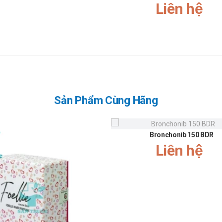
Liên hệ
 VIỆT NAM
uốc bằng cách:
khung giờ sáng: 10h-11h, chiều: 14h30-15h30
Sản Phẩm Cùng Hãng
.179.6388 để được gặp dược sĩ đại học tư vấn cụ thể và nhanh nhất
Bronchonib 150 BDR
ng tham khảo ý kiến bác sĩ hoặc dược sĩ trước khi sử dụng.
Liên hệ