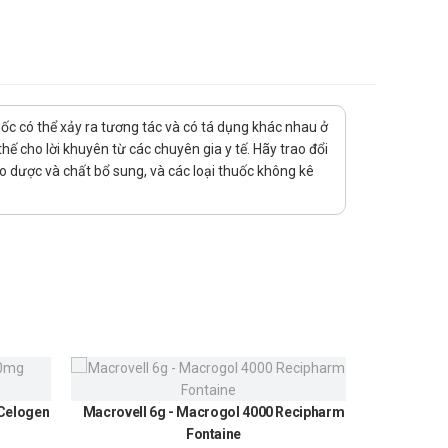
uốc có thể xảy ra tương tác và có tá dụng khác nhau ở
ế cho lời khuyên từ các chuyên gia y tế. Hãy trao đổi
ảo dược và chất bổ sung, và các loại thuốc không kê
 Celogen
Macrovell 6g - Macrogol 4000 Recipharm
Urundin
Fontaine
300