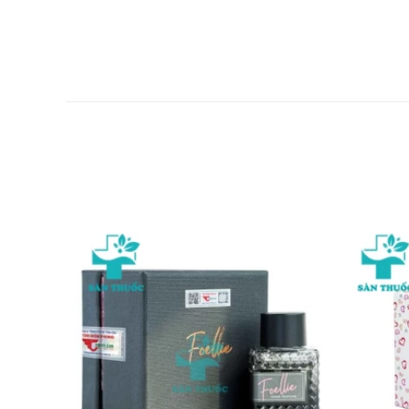
Lọ 100 viên
Nhà sản xuất
CÔNG TY TNHH CHẾ BIẾN DẦU THỰC VẬT VÀ THỰC PHẨM
Mua Dầu gấc Vinaga DHA ở đâu?
Bạn có thể dễ dàng mua Dầu gấc Vinaga DHA tại Quầy Th
Mua hàng trực tiếp tại cửa hàng với khách lẻ theo 
Mua hàng trên website:
http://santhuoc.net
Mua hàng qua số điện thoại hotline: Call/Zalo: 090
Lưu ý:
Thông tin trên chỉ mang tính chất tham khảo. Vui lò