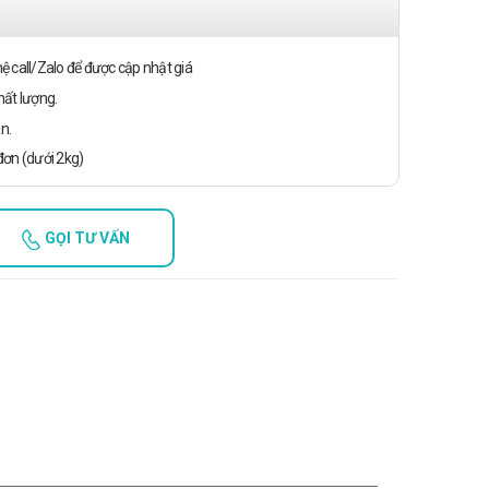
n hệ call/Zalo để được cập nhật giá
ất lượng.
n.
ơn (dưới 2kg)
GỌI TƯ VẤN