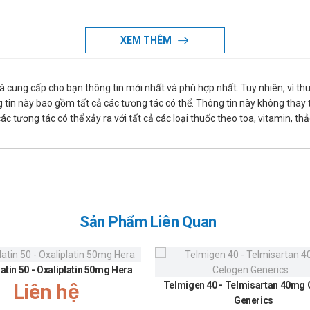
tăng cường trí nhớ.
XEM THÊM
là cung cấp cho bạn thông tin mới nhất và phù hợp nhất. Tuy nhiên, vì th
tin này bao gồm tất cả các tương tác có thể. Thông tin này không thay th
u máu
 tương tác có thể xảy ra với tất cả các loại thuốc theo toa, vitamin, th
 hại
ạ dày và đại tràng
hóa.
Sản Phẩm Liên Quan
latin 50 - Oxaliplatin 50mg Hera
Liên hệ
Telmigen 40 - Telmisartan 40mg
Generics