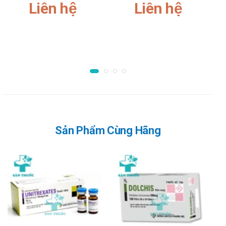
Liên hệ
Liên hệ
Điều trị buồn nôn/nôn do bất kỳ nguyên nhân:
Đối với người lớn: liều dùng thông thường 10-20mg
Domperidon, mỗi 4-8 giờ.
Đối với trẻ em: liều dùng thông thường 0.2-0.4mg
Domperidon/kg, mỗi 4-8 giờ.
Điều trị khó tiêu ở người lớn:
Liều dùng thông thường 10-20mg Domperidon, 3
lần/ngày trước khi ăn và 10-20mg Domperidon vào
buổi tối. Thời gian dùng Domperidon chỉ dừng lại ở 12
Sản Phẩm Cùng Hãng
tuần.
Chống chỉ định của Dompenyl-M Korea
United
Không dùng cho người mẫn cảm với bất cứ thành phần nào
của sản phẩm
Lưu ý khi sử dụng Dompenyl-M Korea