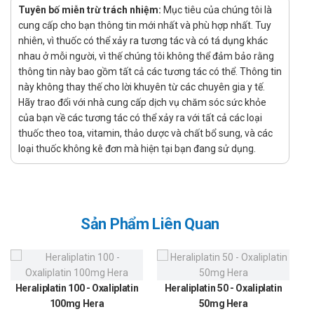
nôn cấp tính.
Tuyên bố miễn trừ trách nhiệm:
Mục tiêu của chúng tôi là
cung cấp cho bạn thông tin mới nhất và phù hợp nhất. Tuy
Chỉ định:
nhiên, vì thuốc có thể xảy ra tương tác và có tá dụng khác
Hỗ trợ và điều trị tình trạng buồn nôn/nôn, đầy bụng, chán
nhau ở mỗi người, vì thế chúng tôi không thể đảm bảo rằng
ăn, khó tiêu, ợ hơi/ợ nóng.
thông tin này bao gồm tất cả các tương tác có thể. Thông tin
này không thay thế cho lời khuyên từ các chuyên gia y tế.
Hỗ trợ & điều trị người bệnh bị viêm dạ dày mạn, trào
Hãy trao đổi với nhà cung cấp dịch vụ chăm sóc sức khỏe
ngược dạ dày-thực quản, sa dạ dày, viêm đường tiêu hóa,
của bạn về các tương tác có thể xảy ra với tất cả các loại
các triệu chứng xảy ra sau cắt dạ dày, đang sử dụng thuốc
thuốc theo toa, vitamin, thảo dược và chất bổ sung, và các
chống ung thư hay L-dopa.
loại thuốc không kê đơn mà hiện tại bạn đang sử dụng.
Điều trị tình trạng nôn chu kỳ, nhiễm trùng đường hô hấp
trên và đang dùng thuốc điều trị ung thư ở trẻ em.
Hướng dẫn sử dụng Dompenyl-M Korea
Sản Phẩm Liên Quan
United
Cách dùng:
Được dùng để dùng để uống
Heraliplatin 100 - Oxaliplatin
Heraliplatin 50 - Oxaliplatin
Liều dùng:
100mg Hera
50mg Hera