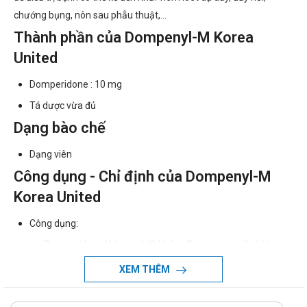
chướng bụng, nôn sau phẫu thuật,...
Thành phần của Dompenyl-M Korea
United
Domperidone : 10 mg
Tá dược vừa đủ
Dạng bào chế
Dạng viên
Công dụng - Chỉ định của Dompenyl-M
Korea United
Công dụng:
Domperidone là hoạt chất kháng Dopamine, giúp kích
thích nhu động ống tiêu hóa, co thắt dạ dày ruột và không
XEM THÊM
làm ảnh hưởng tới sự bài tiết dịch vị của dạ dày. Hoạt chất
Domperidon thường được sử dụng để điều trị tình trạng