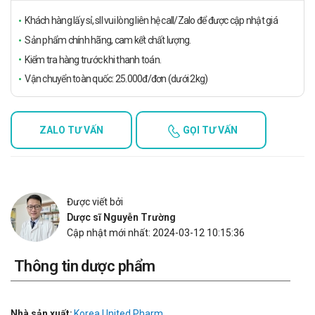
Khách hàng lấy sỉ, sll vui lòng liên hệ call/Zalo để được cập nhật giá
Sản phẩm chính hãng, cam kết chất lượng.
Kiểm tra hàng trước khi thanh toán.
Vận chuyển toàn quốc: 25.000đ/đơn (dưới 2kg)
ZALO TƯ VẤN
GỌI TƯ VẤN
Được viết bởi
Dược sĩ Nguyễn Trường
Cập nhật mới nhất: 2024-03-12 10:15:36
Thông tin dược phẩm
Nhà sản xuất:
Korea United Pharm