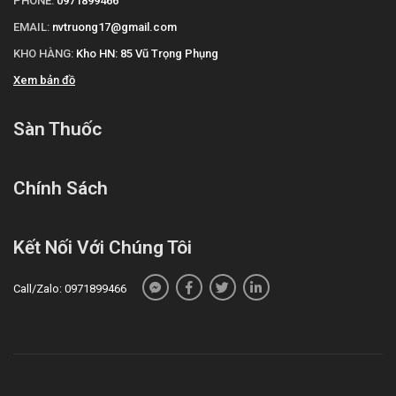
PHONE:
0971899466
"Cám ơn quý khách hàng đã tin dùng sản phẩm và dịch vụ tại Sàn
EMAIL:
nvtruong17@gmail.com
thuốc. Chúng tôi cam kết cung cấp các sản phẩm chính hãng, với
KHO HÀNG:
Kho HN: 85 Vũ Trọng Phụng
giá thành phải chăng. Chúc quý khách một ngày tràn đầy năng
Xem bản đồ
lượng và vui vẻ!"
Tài liệu tham khảo
:
https://drugbank.vn/
Sàn Thuốc
Chính Sách
Kết Nối Với Chúng Tôi
Call/Zalo: 0971899466