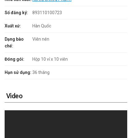
Số đăng ký:
893110100723
Xuất xứ:
Hàn Quốc
Dạng bào
Viên nén
chế:
Đóng gói:
Hộp 10 vỉ x 10 viên
Hạn sử dụng:
36 tháng
Video