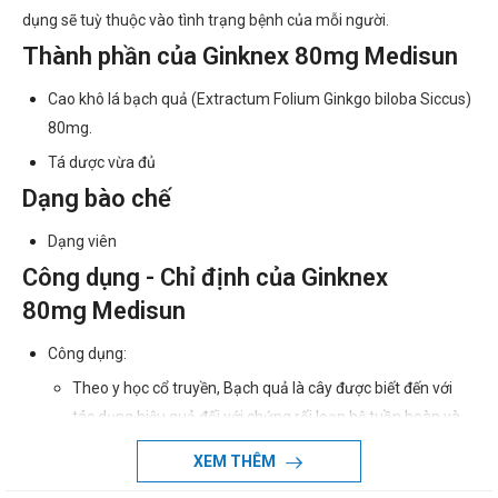
dụng sẽ tuỳ thuộc vào tình trạng bệnh của mỗi người.
Thành phần của Ginknex 80mg Medisun
Cao khô lá bạch quả (Extractum Folium Ginkgo biloba Siccus)
80mg.
Tá dược vừa đủ
Dạng bào chế
Dạng viên
Công dụng - Chỉ định của Ginknex
80mg Medisun
Công dụng:
Theo y học cổ truyền, Bạch quả là cây được biết đến với
tác dụng hiệu quả đối với chứng rối loạn hệ tuần hoàn và
não, vi mạch. Nó giúp làm dịu đi các triệu chứng đau đầu,
XEM THÊM
chóng mặt, giảm trí nhớ, kém tập trung ở người lớn tuổi.