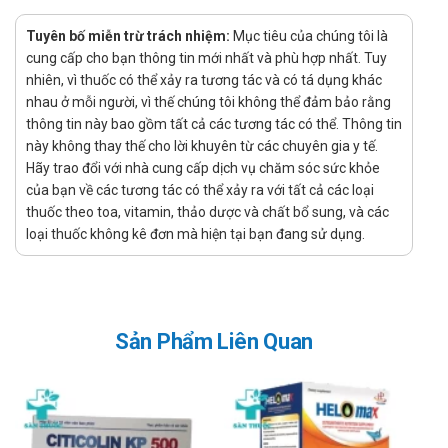
Chỉ định:
Tuyên bố miễn trừ trách nhiệm:
Mục tiêu của chúng tôi là
Hỗ trợ cải thiện trí nhớ, sa sút trí tuệ, cải thiện khả năng tập
cung cấp cho bạn thông tin mới nhất và phù hợp nhất. Tuy
trung.
nhiên, vì thuốc có thể xảy ra tương tác và có tá dụng khác
Hỗ trợ điều trị các triệu chứng của thiểu năng tuần hoàn
nhau ở mỗi người, vì thế chúng tôi không thể đảm bảo rằng
thông tin này bao gồm tất cả các tương tác có thể. Thông tin
não như đau đầu, chóng mặt, ù tai, giảm thị lực.
này không thay thế cho lời khuyên từ các chuyên gia y tế.
Hỗ trợ giảm đau gây ra bởi suy tuần hoàn ở động mạch
Hãy trao đổi với nhà cung cấp dịch vụ chăm sóc sức khỏe
ngoại vi, đau cách hồi do nghẽn mạch chi dưới mãn tính,
của bạn về các tương tác có thể xảy ra với tất cả các loại
hội chứng Raynauld.
thuốc theo toa, vitamin, thảo dược và chất bổ sung, và các
loại thuốc không kê đơn mà hiện tại bạn đang sử dụng.
Hướng dẫn sử dụng Ginknex
80mg Medisun
Cách dùng:
Sản Phẩm Liên Quan
Được dùng để uống
Liều dùng:
Uống 1 viên/lần x 2-3 lần/ngày.
Liều dùng này có thể điều chỉnh tùy theo tình trạng của