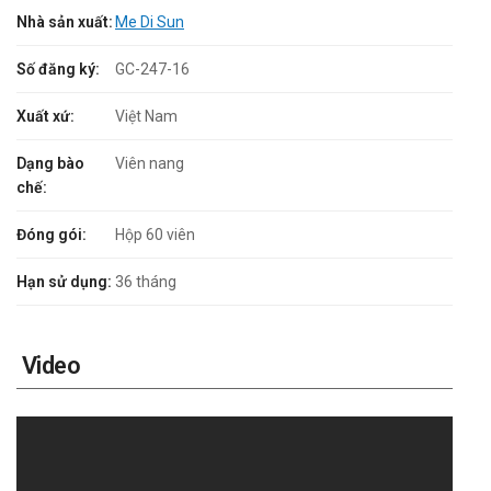
Nhà sản xuất:
Me Di Sun
Số đăng ký:
GC-247-16
Xuất xứ:
Việt Nam
Dạng bào
Viên nang
chế:
Đóng gói:
Hộp 60 viên
Hạn sử dụng:
36 tháng
Video