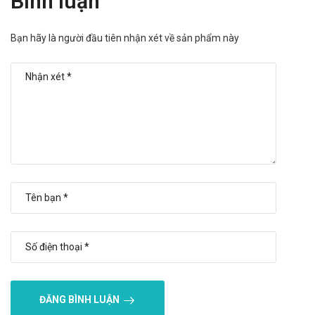
Bình luận
Hiệu quả nhanh hay chậm phụ thuộc vào cơ địa mỗi người.
Có thể gây ra các phản ứng quá mẫn nếu sử dụng quá liều
Bạn hãy là người đầu tiên nhận xét về sản phẩm này
lượng hoặc không đúng cách
Tác dụng không mong muốn của Ginknex
80mg Medisun
Đau bụng, tiêu chảy.
Đau đầu, chóng mặt.
Buồn nôn, nôn mửa.
Phù, ban đỏ.
Kích thích.
Báo ngay cho bác sĩ các phản ứng phụ gặp phải để có biện
pháp xử trí kịp thời.
Tương tác của Ginknex 80mg Medisun
Tương tác có thể làm giảm hiệu quả của sản phẩm hoặc gia
ĐĂNG BÌNH LUẬN