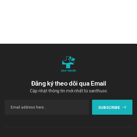
Đăng ký theo dõi qua Email
Cập nhật thông tin mới nhất từ santhuoc
Video hướng dẫn sử dụng GP-Diabet
SUBSCRIBE