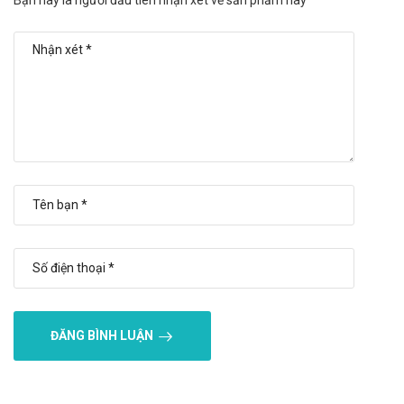
Bạn hãy là người đầu tiên nhận xét về sản phẩm này
quá liều. Nếu gặp phải các phản ứng quá mẫn, bạn nên tạm
ngưng dùng thuốc và tham khảo ý kiến của bác sĩ.
Bảo quản
Nơi khô thoáng, tránh ẩm, tránh ánh sáng trực tiếp.
Quy cách đóng gói
Hộp 1 lọ 60 viên.
Nhà sản xuất
Công ty đăng ký: CÔNG TY CỔ PHẦN KHOA HỌC MEDIFIT.
Sản xuất tại: ARCMAN PHARMA CO - Mỹ..
Sản phẩm tương tự
Dialevel
ĐĂNG BÌNH LUẬN
Đường huyết Nhất NHất
Thanh đường an