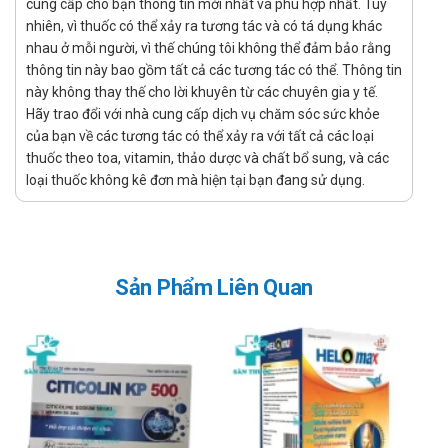
cung cấp cho bạn thông tin mới nhất và phù hợp nhất. Tuy
Chỉ định của GP-Diabet
nhiên, vì thuốc có thể xảy ra tương tác và có tá dụng khác
nhau ở mỗi người, vì thế chúng tôi không thể đảm bảo rằng
Bệnh nhân tiểu đường tuýp I, II.
thông tin này bao gồm tất cả các tương tác có thể. Thông tin
này không thay thế cho lời khuyên từ các chuyên gia y tế.
Người có cholesterol máu cao.
Hãy trao đổi với nhà cung cấp dịch vụ chăm sóc sức khỏe
Chống chỉ định của GP-Diabet
của bạn về các tương tác có thể xảy ra với tất cả các loại
thuốc theo toa, vitamin, thảo dược và chất bổ sung, và các
Không dùng cho người mẫn cảm với bất cứ thành phần nào
loại thuốc không kê đơn mà hiện tại bạn đang sử dụng.
của sản phẩm.
Cách dùng - Liều dùng GP-Diabet
Liều khuyến cáo: Uống 2 viên/lần x 1-2 lần/ngày.
Sản Phẩm Liên Quan
Nên uống trước bữa ăn khoảng 30 phút.
Với bệnh nhân tiểu đường có đường huyết trên 6,5mmol/ml,
dùng GP-Diabet với thuốc điều trị.
Lưu ý khi sử dụng GP-Diabet
Sử dụng đúng theo liều lượng được nhà sản xuất khuyến cáo