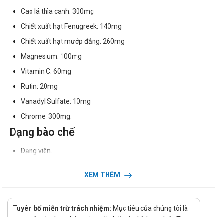
Cao lá thìa canh: 300mg
Chiết xuất hạt Fenugreek: 140mg
Chiết xuất hạt mướp đắng: 260mg
Magnesium: 100mg
Vitamin C: 60mg
Rutin: 20mg
Vanadyl Sulfate: 10mg
Chrome: 300mg.
Dạng bào chế
Dạng viên.
Công dụng của GP-Diabet
XEM THÊM
Giúp giảm đường huyết, chống lão hoá
Duy trì sự ổn định của đường huyết
Tuyên bố miễn trừ trách nhiệm:
Mục tiêu của chúng tôi là
Bổ sung insulin giúp hạ đường huyết.