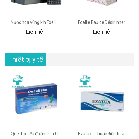
Nước hoa vùng kín Foellie Eau de Bijou
Foellie Eau de Désir Inner Perfume 5ml
Liên hệ
Liên hệ
Thiết bị y tế
Que thử tiểu đường On Call Plus - Theo dõi đường huyết của Mỹ
Ezatux - Thuốc điều trị viêm phế quản của Davipharm