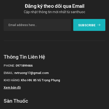
hydroxyzine. Cetirizine được chỉ định trong điều trị: Viêm mũi
Đăng ký theo dõi qua Email
dị ứng theo mùa. Viêm mũi dị ứng quanh năm. Mề đay mạn
Cập nhật thông tin mới nhất từ santhuoc
tính. Ngứa do dị ứng. Khác với Loratadine, Cetirizine chỉ
chuyển hóa một phần tại gan và phần lớn được đào thải qua
SUBSCRIBE
thận dưới dạng không đổi. Thuốc bắt đầu phát huy tác dụng
khá nhanh, thường trong vòng khoảng 20–60 phút sau khi
uống, vì vậy được nhiều bác sĩ lựa chọn khi cần kiểm soát
nhanh các triệu chứng dị ứng. Tuy nhiên, Cetirizine có khả
năng đi qua hàng rào máu não nhiều hơn Loratadine nên tỷ
lệ gây buồn ngủ cũng cao hơn, mặc dù vẫn thấp hơn đáng kể
Thông Tin Liên Hệ
so với các thuốc kháng histamin thế hệ thứ nhất. Loratadine
PHONE:
0971899466
tốt hơn hay Cetirizine tốt hơn? Loratadine hay Cetirizine tốt
hơn? Đây là câu hỏi được rất nhiều người quan tâm khi cần
EMAIL:
nvtruong17@gmail.com
lựa chọn thuốc điều trị dị ứng. Để trả lời chính xác "Loratadine
KHO HÀNG:
Kho HN: 85 Vũ Trọng Phụng
tốt hơn hay Cetirizine tốt hơn", cần xem xét trên nhiều tiêu
Xem bản đồ
chí như cơ chế tác dụng, hiệu quả điều trị, tốc độ phát huy tác
dụng, nguy cơ gây buồn ngủ, tác dụng không mong muốn và
Sàn Thuốc
đối tượng sử dụng. Mỗi hoạt chất đều có những ưu điểm
riêng và sẽ phù hợp với từng tình huống lâm sàng khác nhau.