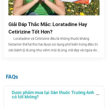
Giải Đáp Thắc Mắc: Loratadine Hay
Cetirizine Tốt Hơn?
Loratadine và Cetirizine đều là những thuốc kháng
histamin thế hệ thứ hai được sử dụng phổ biến trong điều trị
các bệnh lý dị ứng như viêm mũi dị ứng, mề đay và ngứa do
dị ứng. Cả hai hoạt chất đều có hiệu quả trong việc giảm các
triệu chứng do histamin gây ra, đồng thời ít gây buồn ngủ
hơn so với các thuốc kháng histamin thế hệ thứ nhất. Tuy
nhiên, nhiều người vẫn băn khoăn "Loratadine hay Cetirizine
FAQs
tốt hơn?" hoặc "Nên chọn Loratadine hay Cetirizine khi bị dị
ứng?". Trên thực tế, không có hoạt chất nào vượt trội hoàn
toàn trong mọi trường hợp. Việc lựa chọn phụ thuộc vào loại
Dược phẩm mua tại Sàn thuốc Trường Anh
có tốt không?
bệnh dị ứng, mức độ triệu chứng, khả năng dung nạp của
từng người bệnh cũng như các yếu tố về nghề nghiệp, tuổi