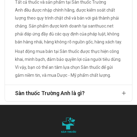
tác và bệnh lý đi kèm. Bài viết dưới đây sẽ phân tích chi tiết
Tất cả thuốc và sản phẩm tại Sàn thuốc Trường
sự khác biệt giữa Loratadine và Cetirizine dựa trên các bằng
Anh đều được nhập chính hãng, được kiểm soát chất
chứng y khoa hiện nay, giúp người đọc hiểu rõ ưu điểm, hạn
lượng theo quy trình chặt chẽ và bán với giá thành phải
chế và trường hợp sử dụng phù hợp của từng hoạt chất.
chăng. Sản phẩm được kinh doanh tại
santhuoc.net
Tổng quan về Loratadine Loratadine là thuốc kháng
phải đáp ứng đầy đủ các quy định của pháp luật, không
histamin H1 thế hệ thứ hai. Thuốc hoạt động bằng cách ức
bán hàng nhái, hàng không rõ nguồn gốc, hàng xách tay.
chế chọn lọc thụ thể H1 ngoại biên, từ đó làm giảm tác động
của histamin – chất trung gian quan trọng trong phản ứng dị
Hoạt động mua bán tại Sàn thuốc được thực hiện công
ứng. Loratadine thường được chỉ định trong điều trị: Viêm
khai, minh bạch, đảm bảo quyền lợi của người tiêu dùng.
mũi dị ứng theo mùa. Viêm mũi dị ứng quanh năm. Mề đay
Vì vậy, bạn có thể an tâm lựa chọn Sàn thuốc để gửi
mạn tính vô căn. Ngứa và các biểu hiện dị ứng ngoài da. Sau
gắm niềm tin, và mua Dược - Mỹ phẩm chất lượng.
khi uống, Loratadine được chuyển hóa tại gan thành chất
chuyển hóa có hoạt tính là desloratadine. Thuốc có thời gian
Sàn thuốc Trường Anh là gì?
tác dụng kéo dài khoảng 24 giờ nên thông thường chỉ cần sử
dụng một lần mỗi ngày. Một ưu điểm nổi bật của Loratadine
là rất ít đi qua hàng rào máu não, nhờ đó nguy cơ gây buồn
ngủ thấp hơn nhiều so với các thuốc kháng histamin thế hệ
đầu. Tổng quan về Cetirizine Cetirizine cũng là thuốc kháng
histamin H1 thế hệ thứ hai và là chất chuyển hóa của