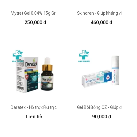
Mytret Gel 0.04% 15g Grace Derma - Gel trị mụn và làm mịn da
Skinoren - Giúp kháng viêm, trị mụn đầu đen hiệu quả của Ba Lan
250,000 đ
460,000 đ
Daratex - Hỗ trợ điều trị các bệnh về răng miệng hiệu quả
Gel Bôi Bỏng CZ - Giúp đau rát, nhanh chóng làm lành vết thương
Liên hệ
90,000 đ