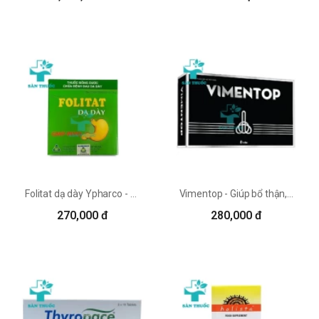
Folitat dạ dày Ypharco - Hỗ trợ điều trị viêm loét dạ dày
Vimentop - Giúp bổ thận, tráng dương, tăng cường sinh lý hiệu quả
270,000 đ
280,000 đ