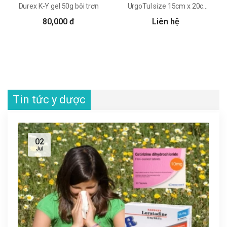
Durex K-Y gel 50g bôi trơn
UrgoTul size 15cm x 20cm Laboratoires Urgo
80,000 đ
Liên hệ
Tin tức y dược
02
Jul