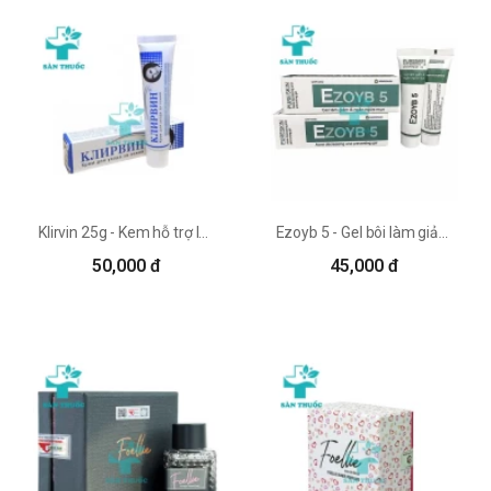
Klirvin 25g - Kem hỗ trợ làm mờ sẹo hiệu quả của Nga
Ezoyb 5 - Gel bôi làm giảm và ngăn ngừa mụn trứng cá hiệu quả
50,000 đ
45,000 đ