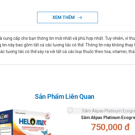
p, trị viêm họng, tan đờm, phế quản
XEM THÊM
chất vitamin giúp cho hệ tiêu hóa của mọi người tốt hơn đặc biệ
là cung cấp cho bạn thông tin mới nhất và phù hợp nhất. Tuy nhiên, vì th
giảm khối u, ung thư, tăng khả năng miễn dịch của cơ thể và hỗ tr
tin này bao gồm tất cả các tương tác có thể. Thông tin này không thay th
 tương tác có thể xảy ra với tất cả các loại thuốc theo toa, vitamin, th
thảo Kang Hwa Health:
uổi sáng và tối sau khi ăn 15-20 phút.
Sản Phẩm Liên Quan
ealth ở đâu?
Sâm Alipas Platinum Ecogr
ùng hạ thảo Kang Hwa Health
chính hãng tại
sàn thuốc
bằng cách
750,000 đ
eo khung giờ
sáng:10h-11h
,
chiều: 14h30-15h30