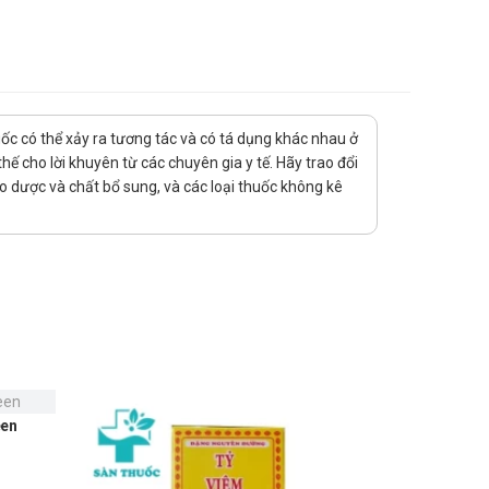
t với trẻ biếng ăn, chậm lớn.
uốc có thể xảy ra tương tác và có tá dụng khác nhau ở
ợ điều trị trong quá trình xạ trị cho bệnh nhân.
ế cho lời khuyên từ các chuyên gia y tế. Hãy trao đổi
ảo dược và chất bổ sung, và các loại thuốc không kê
een
Chu Fong 