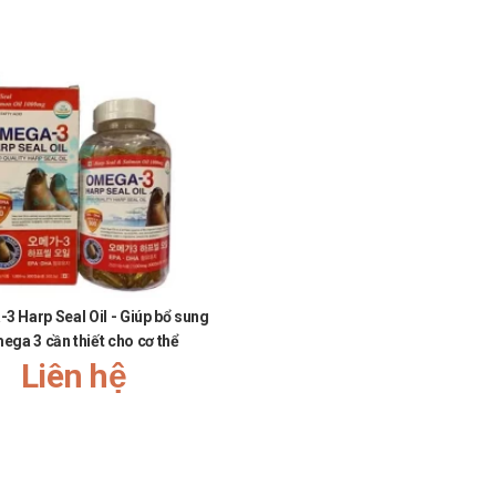
Video hướng dẫn sử dụng Đông trùng hạ thảo KangHwa Health
 Harp Seal Oil - Giúp bổ sung
ega 3 cần thiết cho cơ thể
Liên hệ