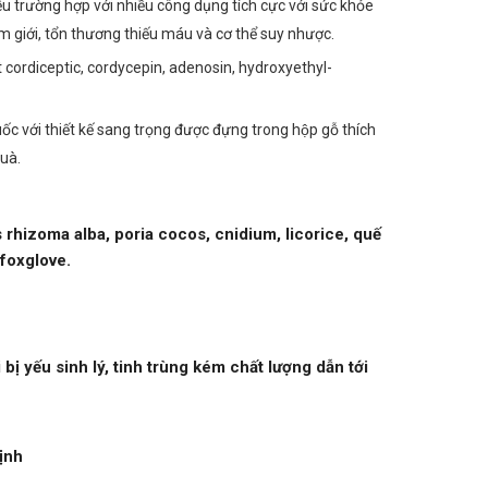
̀u trường hợp với nhiều công dụng tích cực với sức khỏe
am giới, tổn thương thiếu máu và cơ thể suy nhược.
 axít cordiceptic, cordycepin, adenosin, hydroxyethyl-
uốc với thiết kế sang trọng được đựng trong hộp gỗ thích
uà.
rhizoma alba, poria cocos, cnidium, licorice, quế
 foxglove.
 yếu sinh lý, tinh trùng kém chất lượng dẫn tới
ịnh