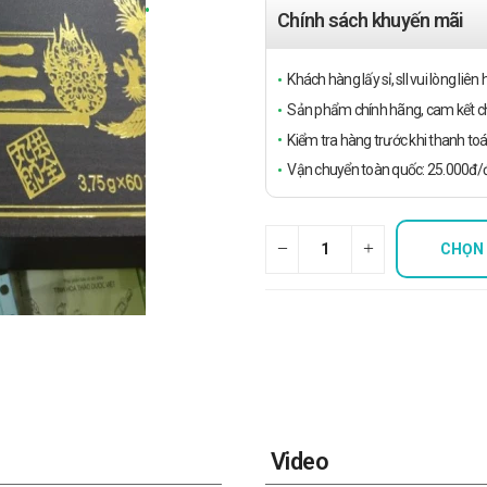
Chính sách khuyến mãi
Khách hàng lấy sỉ, sll vui lòng liê
Sản phẩm chính hãng, cam kết ch
Kiểm tra hàng trước khi thanh toá
Vận chuyển toàn quốc: 25.000đ/đ
CHỌN
Video