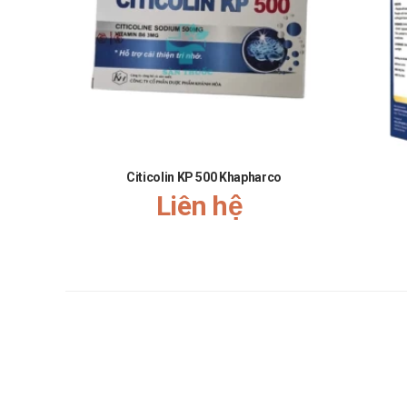
Đ/c : Nhà C, Ngõ 133 Nguyễn Trãi, Thanh Xuâ
Đặt hàng trên website :
http://santhuoc.net
Mua hàng qua số điện thoại hotline :
Call/Zalo:
0
5 lý do tại sao bạn nên mua Đông T
✓ Đông Trùng Hạ Thảo KangHwa Health tại Sàn Thuốc ca
✓ Cam kết chất lượng sử dụng hiệu quả ngay
✓ Đội ngũ Dược Sĩ tư vấn sử dụng đúng cách, chính xa
Citicolin KP 500 Khapharco
Liên hệ
✓ Cam kết giá thành hợp lý nhất thị trường bao giá toàn
✓ Chế độ hậu mãi luôn tự tin là đơn vị hàng đầu, các ba
Trùng Hạ Thảo KangHwa Health
Video về Đông trùng hạ thảo KangH