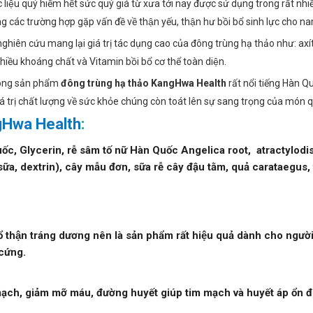
iệu quý hiếm hết sức quý giá từ xưa tới nay được sử dụng trong rất nhiê
 các trường hợp gặp vấn đề về thận yếu, thận hư bồi bổ sinh lực cho n
 nghiên cứu mang lại giá trị tác dụng cao của đông trùng hạ thảo như:
hiều khoáng chất và Vitamin bồi bổ cơ thể toàn diện.
òng sản phẩm
đông trùng hạ thảo KangHwa Health
rất nổi tiếng Hàn Q
iá trị chất lượng về sức khỏe chúng còn toát lên sự sang trọng của món q
ngHwa Health
:
, Glycerin, rễ sâm tố nữ Hàn Quốc Angelica root, atractylodis 
ữa, dextrin), cây mẫu đơn, sữa rễ cây đậu tằm, quả carataegus,
hận tráng dương nên là sản phẩm rất hiệu quả dành cho người bị
cứng.
ạch, giảm mỡ máu, đường huyết giúp tim mạch và huyết áp ổn đ