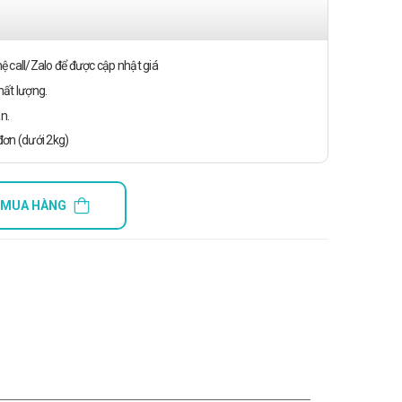
n hệ call/Zalo để được cập nhật giá
ất lượng.
n.
ơn (dưới 2kg)
 MUA HÀNG