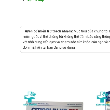
Về hô hấp:
Đông trùng hạ thảo giúp tăng cường hệ hô hấ
Tiêu hóa:
Với hàm lượng Acid Amin cũng như các khoáng 
Với ung thư:
Tuyên bố miễn trừ trách nhiệm:
Mục tiêu của chúng tôi 
Đông trùng hạ thảo có tác dụng ngăn ngừa và 
mỗi người, vì thế chúng tôi không thể đảm bảo rằng thông 
với nhà cung cấp dịch vụ chăm sóc sức khỏe của bạn về các
Hướng dẫn sử dụng đông trùng hạ 
đơn mà hiện tại bạn đang sử dụng.
Dùng mỗi ngày 2 lần x 1 viên, uống tốt nhất vào b
Quy cách đóng gói:
Hộp gỗ
60 viên mỗi viên nặng 3,75g
Mua đông trùng hạ thảo Kang Hwa H
Các bạn có thể dễ dàng mua các sản phẩm của
đông tr
Mua hàng trực tiếp tại cửa hàng với khách lẻ th