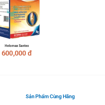
n, Hà Nội
901796388
để được gặp dược sĩ đại học tư vấn cụ thể và nhanh
rùng Hạ Thảo KangHwa Health tại santhuoc.net
m kết chính hãng 100% đầy đủ tem mác nguyên seal của nhà sản xuâ
́c và nhiệt tình tùy thuộc vào mục đích mình sử dụng Đông Trùng H
Helomax Santex
600,000 đ
 quốc. Phí vận chuyển luôn là rẻ nhất bởi chúng tôi luôn chia sẻ phí v
̣n có thể liên hệ dược sĩ của chúng tôi bất kỳ lúc nào để được tư vấ
wa Health
Sản Phẩm Cùng Hãng