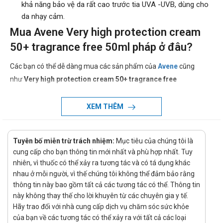
khả năng bảo vệ da rất cao trước tia UVA -UVB, dùng cho
da nhạy cảm.
Mua Avene Very high protection cream
50+ tragrance free 50ml pháp ở đâu?
Các bạn có thể dễ dàng mua các sản phẩm của
Avene
cũng
như
Very high protection cream 50+ tragrance free
50ml
pháp
tại
nhà thuốc online
bằng cách
Mua hàng trực tiếp tại cửa hàng với khách lẻ theo
XEM THÊM
khung giờ
sáng:10h-11h
,
chiều: 14h30-15h30
Mua hàng trên website :
http://santhuoc.net
Tuyên bố miễn trừ trách nhiệm:
Mục tiêu của chúng tôi là
Mua hàng qua số điện thoại
cung cấp cho bạn thông tin mới nhất và phù hợp nhất. Tuy
hotline :
Call/Zalo:
0901796388
để được gặp dược sĩ đại
nhiên, vì thuốc có thể xảy ra tương tác và có tá dụng khác
học tư vấn cụ thể và nhanh nhất
nhau ở mỗi người, vì thế chúng tôi không thể đảm bảo rằng
thông tin này bao gồm tất cả các tương tác có thể. Thông tin
này không thay thế cho lời khuyên từ các chuyên gia y tế.
Hãy trao đổi với nhà cung cấp dịch vụ chăm sóc sức khỏe
của bạn về các tương tác có thể xảy ra với tất cả các loại