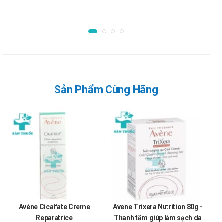
Sản Phẩm Cùng Hãng
Avène Cicalfate Creme
Avene Trixera Nutrition 80g -
A
Reparatrice
Thanh tắm giúp làm sạch da
dư