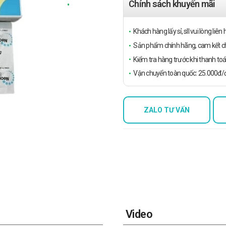
Chính sách khuyến mãi
Khách hàng lấy sỉ, sll vui lòng liê
Sản phẩm chính hãng, cam kết ch
Kiểm tra hàng trước khi thanh toá
Vận chuyển toàn quốc: 25.000đ/đ
ZALO TƯ VẤN
Video