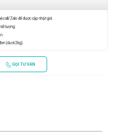
n hệ call/Zalo để được cập nhật giá
ất lượng.
n.
ơn (dưới 2kg)
GỌI TƯ VẤN