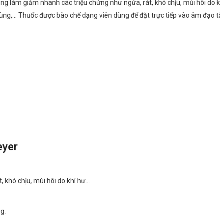
ụng làm giảm nhanh các triệu chứng như ngứa, rát, khó chịu, mùi hôi d
g,... Thuốc được bào chế dạng viên dùng để đặt trực tiếp vào âm đạo tăn
eyer
 khó chịu, mùi hôi do khí hư…
g.