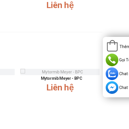
Liên hệ
ác sĩ trước khi sử dụng.
mất điều hòa,..
Thêm
Gọi T
Chat
Mytormib Meyer - BPC
Pir
Liên hệ
Chat v