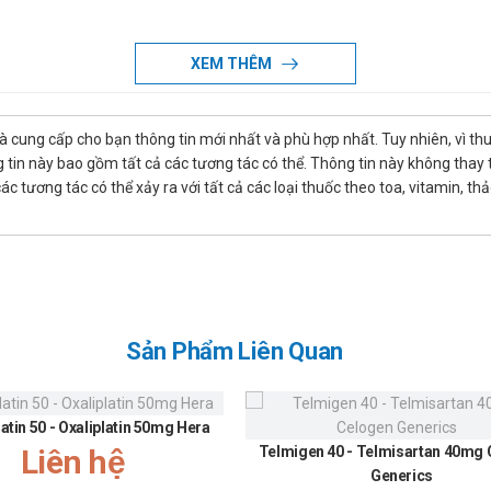
XEM THÊM
bicans.
 nấm men.
là cung cấp cho bạn thông tin mới nhất và phù hợp nhất. Tuy nhiên, vì th
tin này bao gồm tất cả các tương tác có thể. Thông tin này không thay th
 tương tác có thể xảy ra với tất cả các loại thuốc theo toa, vitamin, th
không đặc hiệu: Đặt 1 hoặc 2 lần/ngày trong 10 ngày liên tiếp, kết hợp
Sản Phẩm Liên Quan
n nào của sản phẩm
latin 50 - Oxaliplatin 50mg Hera
Liên hệ
Telmigen 40 - Telmisartan 40mg
Generics