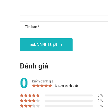
Nơi thoáng mát, nhiệt độ không quá 30 độ C, tránh án
Hạn sử dụng
36 tháng
Quy cách đóng gói
Hộp 1 vỉ x 10 viên
ĐĂNG BÌNH LUẬN
Nhà sản xuất
Meyer - BPC
Đánh giá
Sản phẩm tương tự
0
Angovas 30ml
Điểm đánh giá
Carsakid
(0 Lượt Đánh Giá)
Uranus Syrups 120ml
0 %
"Cám ơn quý khách hàng đã tin dùng sản phẩm và dịch vụ 
0 %
năng lượng và vui vẻ!"
0 %