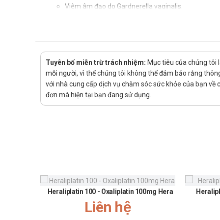
Viêm âm đạo do Gardnerella vaginalis.
Viêm âm đạo do Trichomonas.
Viêm âm đạo do nhiễm nấm đặc biệt là Candida al
Viêm âm đạo do nhiễm đồng thời Trichomonas và
Tuyên bố miễn trừ trách nhiệm:
Mục tiêu của chúng tôi 
Viêm âm đạo do các tác nhân phối hợp.
mỗi người, vì thế chúng tôi không thể đảm bảo rằng thông 
Hướng dẫn sử dụng Neonan-Meyer
với nhà cung cấp dịch vụ chăm sóc sức khỏe của bạn về các
đơn mà hiện tại bạn đang sử dụng.
Cách dùng:
Được dùng để đặt trực tiếp vào âm đạo
Liều dùng:
Viêm âm đạo do mầm bệnh nhạy cảm và viêm âm đạo 
Chống chỉ định của Neonan-Meyer
Không dùng cho người mẫn cảm với bất cứ thành phầ
Heraliplatin 100 - Oxaliplatin 100mg Hera
Heralip
Lưu ý khi sử dụng Neonan-Meyer
Liên hệ
Lưu ý khi sử dụng cho một số đối tượng đặc biệt: