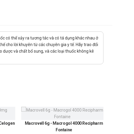
uốc có thể xảy ra tương tác và có tá dụng khác nhau ở
ế cho lời khuyên từ các chuyên gia y tế. Hãy trao đổi
ảo dược và chất bổ sung, và các loại thuốc không kê
 với điều trị bằng đường uống nếu cần.
 Celogen
Macrovell 6g - Macrogol 4000 Recipharm
Urundin
Fontaine
300