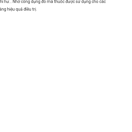
o khí hư… Nhờ công dụng đó mà thuốc được sử dụng cho các
g hiệu quả điều trị.