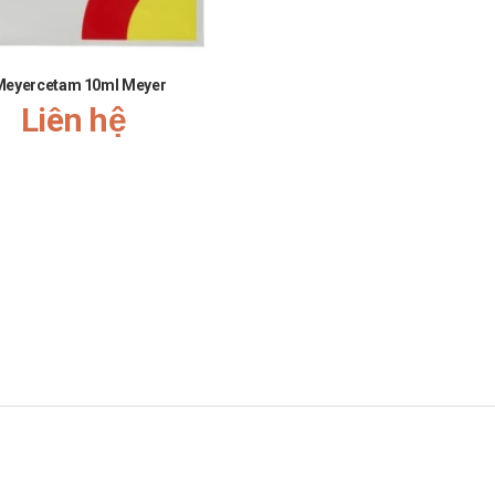
 vị kim loại, chán ăn, co rút vùng thượng vị, nôn, tiêu chảy.
Meyercetam 10ml Meyer
Liên hệ
cảm giác khô miệng
ện pháp xử trí kịp thời.
gia tăng nguy cơ mắc các tác dụng phụ. Vì vậy, bạn cần tham khảo ý kiế
thứ hai để bù cho liều mà bạn có thể đã bỏ lỡ. Chỉ cần tiếp tục với liều ti
o Trung tâm cấp cứu 115 hoặc đến trạm Y tế địa phương gần nhất.