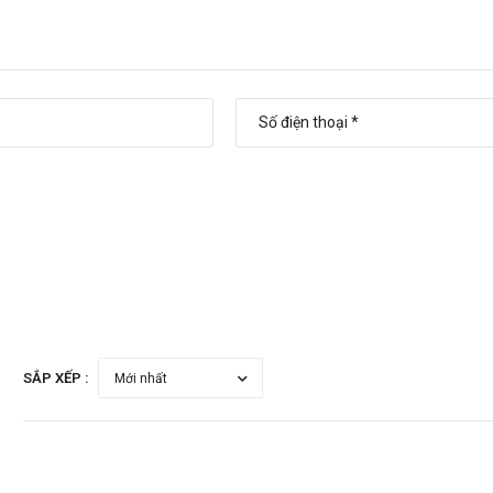
h sáng
SẮP XẾP :
tại Sàn thuốc. Chúng tôi cam kết cung cấp các sản phẩm chính hãng, với