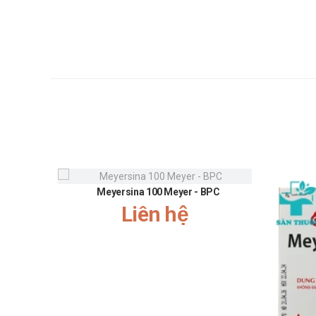
Dùng cho phụ nữ có thai và cho con bú: Thận trọng
Người lái xe: Thận trọng khi sử dụng cho đối tượng
Người già: Cần tham khảo ý kiến của bác sĩ khi sử d
Trẻ em: Để xa tầm tay trẻ em
Một số đối tượng khác: Lưu ý khi sử dụng cho ng
Ưu nhược điểm của Neonan-Meyer
Ưu điểm:
Các thành phần có trong sản phẩm đã được giới chu
Meyersina 100 Meyer - BPC
Nguồn gốc, xuất xứ rõ ràng được sản xuất theo dây
Liên hệ
Số lần sử dụng trong ngày ít.
Nhược điểm:
Hiệu quả nhanh hay chậm phụ thuộc vào cơ địa mỗ
Có thể gây ra các phản ứng quá mẫn nếu sử dụng 
Tác dụng không mong muốn của Ne