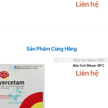
Liên hệ
 khi sử dụng cho phụ nữ mang thai và cho con bú. Tham khảo ý kiến của b
 lái xe và vận hành máy móc nặng, do có thể gây ra cảm giác chóng mặt, 
ụng liều lượng cho người trên 65 tuổi.
ười mẫn cảm với các thành phần của sản phẩm
Sản Phẩm Cùng Hãng
yên gia kiểm định và rất an toàn khi sử dụng.
Aller fort Meyer-BPC
 chuyền hiện đại.
Liên hệ
i người.
quá liều lượng hoặc không đúng cách
onan-Meyer