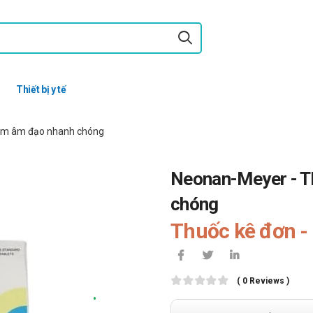
Thiết bị y tế
iêm âm đạo nhanh chóng
Neonan-Meyer - Th
chóng
Thuốc kê đơn - 
( 0 Reviews )