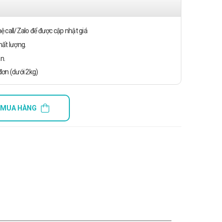
n hệ call/Zalo để được cập nhật giá
ất lượng.
n.
ơn (dưới 2kg)
 MUA HÀNG