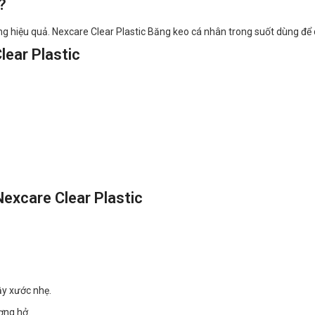
?
ơng hiệu quả. Nexcare Clear Plastic Băng keo cá nhân trong suốt dùng để d
ear Plastic
excare Clear Plastic
ầy xước nhẹ.
ơng hở.