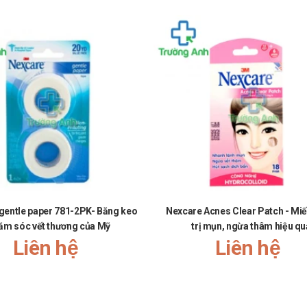
rường Anh
bằng cách:
khung giờ
sáng:10h-11h
,
chiều: 14h30-15h30
179.6388
để được gặp dược sĩ đại học tư vấn cụ thể và nhanh nhất.
gentle paper 781-2PK- Băng keo
Nexcare Acnes Clear Patch - Mi
ăm sóc vết thương của Mỹ
trị mụn, ngừa thâm hiệu qu
Liên hệ
Liên hệ