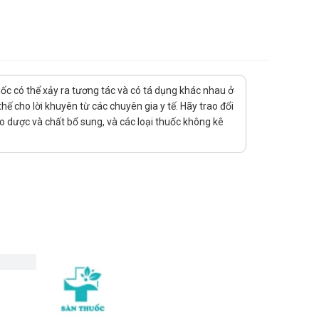
uốc có thể xảy ra tương tác và có tá dụng khác nhau ở
ế cho lời khuyên từ các chuyên gia y tế. Hãy trao đổi
ảo dược và chất bổ sung, và các loại thuốc không kê
ải khi dùng thuốc. Có thể xuất hiện ngứa, ban đỏ tại nơi