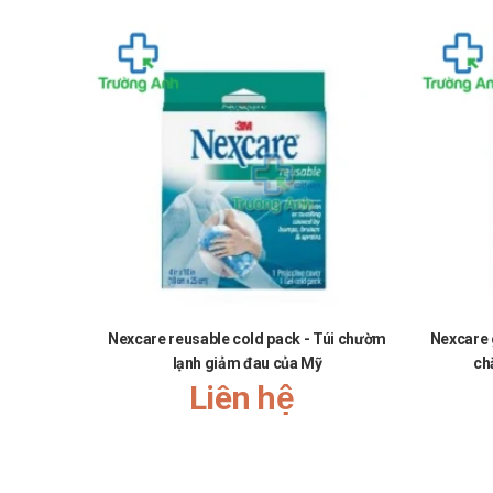
Mua Nexcare Clear Plastic đâu?
Các bạn có thể dễ dàng mua
Nexcare Clear Plastic
tại
T
Mua hàng trực tiếp tại cửa hàng với khách lẻ theo 
Mua hàng trên website:
https://santhuoc.net
Mua hàng qua số điện thoại hotline:
Call/Zalo: 090.
Nexcare reusable cold pack - Túi chườm
Nexcare 
lạnh giảm đau của Mỹ
ch
Liên hệ