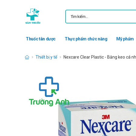
Thuốc tân dược
Thực phẩm chức năng
Mỹ phẩm
Thiết bị y tế
Nexcare Clear Plastic - Băng keo cá n