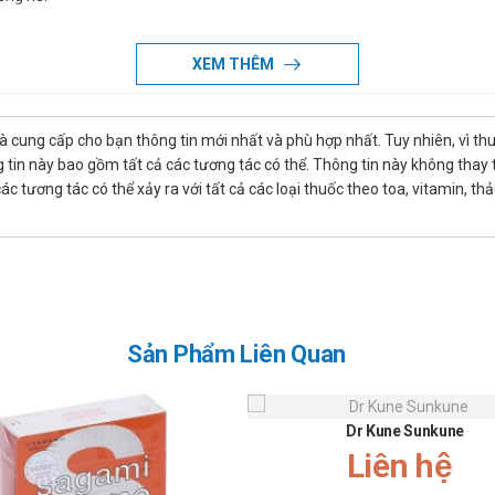
ặc rửa xung quanh vết thương.
excare Clear Plastic
XEM THÊM
Plastic
là cung cấp cho bạn thông tin mới nhất và phù hợp nhất. Tuy nhiên, vì th
tin này bao gồm tất cả các tương tác có thể. Thông tin này không thay th
 với các dung dịch khử trùng.
 tương tác có thể xảy ra với tất cả các loại thuốc theo toa, vitamin, th
ra.
thứ 2 ra.
Clear Plastic
Sản Phẩm Liên Quan
ến cáo hoặc do chuyên gia khuyên dùng.
trước khi dùng.
Dr Kune Sunkune
Clear Plastic
Liên hệ
mỗi người. Thông báo cho bác sĩ những tác dụng không mong muốn gặp ph