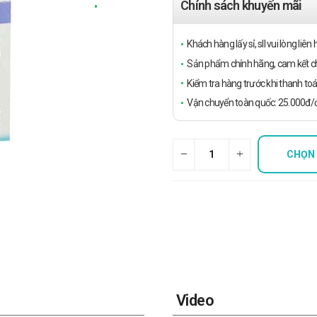
Chính sách khuyến mãi
Khách hàng lấy sỉ, sll vui lòng liê
Sản phẩm chính hãng, cam kết ch
Kiểm tra hàng trước khi thanh toá
Vận chuyển toàn quốc: 25.000đ/đ
CHỌN
Video