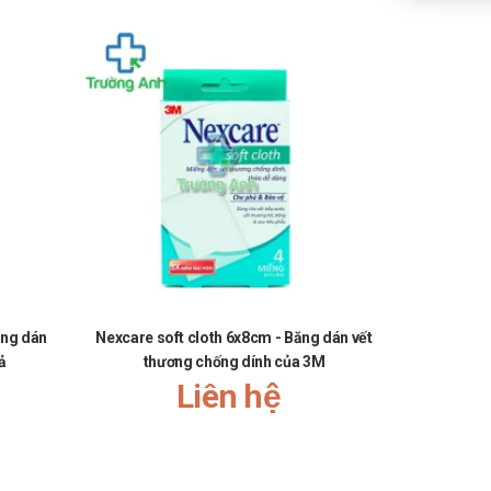
ếng dán
Nexcare soft cloth 6x8cm - Băng dán vết
Nexcare 
ả
thương chống dính của 3M
Liên hệ