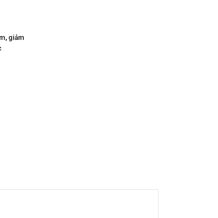
êm, giảm
c
n của dược sĩ, bác sĩ khi muốn dùng đồng thời với các
ếp theo.