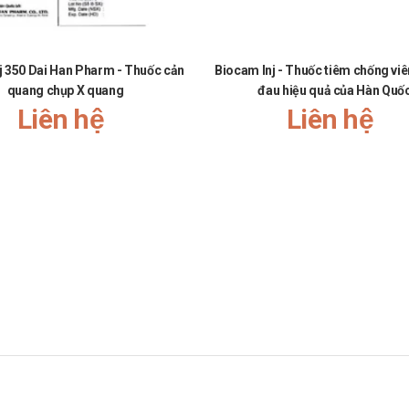
dine Inj 0,5mg/ml Dai Han Pharm
ện pháp xử trí kịp thời.
j 350 Dai Han Pharm - Thuốc cản
Biocam Inj - Thuốc tiêm chống vi
quang chụp X quang
đau hiệu quả của Hàn Quố
Liên hệ
Liên hệ
l Dai Han Pharm
gia tăng nguy cơ mắc các tác dụng phụ. Vì vậy, bạn cần tham khảo ý kiế
thứ hai để bù cho liều mà bạn có thể đã bỏ lỡ. Chỉ cần tiếp tục với liều ti
o Trung tâm cấp cứu 115 hoặc đến trạm Y tế địa phương gần nhất.