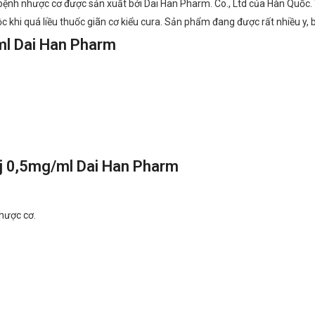
ị bệnh nhược cơ được sản xuất bởi Dai Han Pharm. Co., Ltd của Hàn Quốc.
 khi quá liều thuốc giãn cơ kiểu cura. Sản phẩm đang được rất nhiều y, b
ml Dai Han Pharm
nj 0,5mg/ml Dai Han Pharm
nhược cơ.