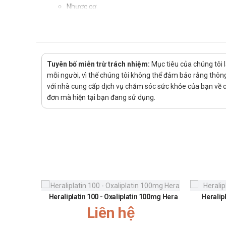
Nhược cơ.
Dùng quá liều thuốc giãn cơ kiểu cura.
Hướng dẫn sử dụng Pinadine Inj 0,5
Cách dùng:
Tuyên bố miễn trừ trách nhiệm:
Mục tiêu của chúng tôi 
Thuốc dùng để tiêm truyền
mỗi người, vì thế chúng tôi không thể đảm bảo rằng thông 
với nhà cung cấp dịch vụ chăm sóc sức khỏe của bạn về các
Liều dùng:
đơn mà hiện tại bạn đang sử dụng.
Mất trương lực ruột hoặc bàng quang: Ðiều trị dự p
Ðiều trị liệt ruột sau phẫu thuật: Tiêm dưới da 0,5 
Bệnh nhược cơ nặng: tiêm bắp hoặc dưới da 0,5 mg ,
Giải độc quá liều cura: Bắt đầu điều trị bằng tiêm 
chậm, từng bước và điều chỉnh cẩn thận để đạt tác
Chống chỉ định của Pinadine Inj 0,
Heraliplatin 100 - Oxaliplatin 100mg Hera
Heralip
Không dùng cho người mẫn cảm với bất cứ thành phầ
Liên hệ
Lưu ý khi sử dụng Pinadine Inj 0,5m