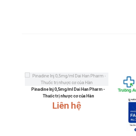
Lưu ý khi sử dụng cho một số đối tượng đặc biệt:
Dùng cho phụ nữ có thai và cho con bú: Thận trọng
Người lái xe: Thận trọng khi sử dụng cho đối tượng
Người già: Cần tham khảo ý kiến của bác sĩ khi sử d
Trẻ em: Để xa tầm tay trẻ em
Một số đối tượng khác: Lưu ý khi sử dụng cho ng
Ưu nhược điểm của Pinadine Inj 0,5
Ưu điểm:
Các thành phần có trong sản phẩm đã được giới chu
Pinadine Inj 0,5mg/ml Dai Han Pharm -
Nguồn gốc, xuất xứ rõ ràng được sản xuất theo dây
Thuốc trị nhược cơ của Hàn
Liên hệ
Số lần sử dụng trong ngày ít.
Nhược điểm:
Hiệu quả nhanh hay chậm phụ thuộc vào cơ địa mỗ
Có thể gây ra các phản ứng quá mẫn nếu sử dụng 