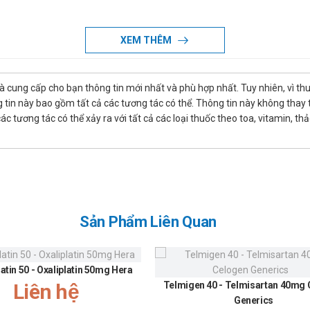
XEM THÊM
mg/ml Dai Han Pharm
là cung cấp cho bạn thông tin mới nhất và phù hợp nhất. Tuy nhiên, vì th
tin này bao gồm tất cả các tương tác có thể. Thông tin này không thay th
 tương tác có thể xảy ra với tất cả các loại thuốc theo toa, vitamin, th
hòng càng sớm càng tốt sau phẫu thuật, tiêm dưới da 0,25 mg (0,1 ml) cứ
– 1,0 mg (0,2 – 0,4 ml). Thuốc có tác dụng trong 10 – 30 phút sau khi tiêm
 các liều tiếp theo tùy theo đáp ứng của từng người.
tĩnh mạch atropin sulphat (ít nhất 1 mg). Phải chờ tần số mạch tăng, và s
Sản Phẩm Liên Quan
 dụng.
5mg/ml Dai Han Pharm
latin 50 - Oxaliplatin 50mg Hera
n nào của sản phẩm
Liên hệ
Telmigen 40 - Telmisartan 40mg
g/ml Dai Han Pharm
Generics