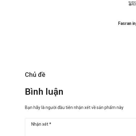
Tác dụng không mong muốn của Pina
Báo ngay cho bác sĩ các phản ứng phụ gặp phải để có bi
Fasran in
Tiết nước bọt, ra mồ hôi.
Chậm nhịp tim và hạ huyết áp.
Co thắt phế quản.
Co đồng tử.
Ỉa chảy.
Chủ đề
Co cứng cơ (chuột rút).
Tương tác của Pinadine Inj 0,5mg/m
Bình luận
Tương tác có thể làm giảm hiệu quả của sản phẩm hoặc 
loại thuốc khác
Bạn hãy là người đầu tiên nhận xét về sản phẩm này
Xử trí khi quên liều và quá liều
Quên liều: Dùng liều đó ngay khi nhớ ra. Không dùng liều 
Quá liều: Trong trường hợp khẩn cấp, hãy gọi ngay ch