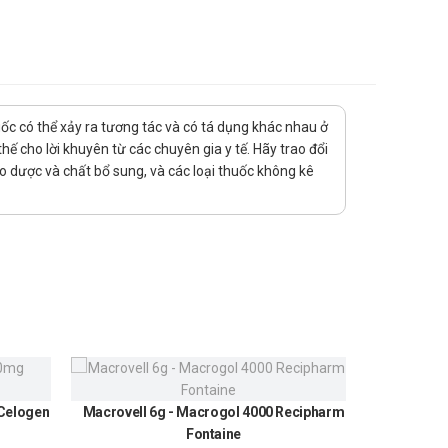
uốc có thể xảy ra tương tác và có tá dụng khác nhau ở
ế cho lời khuyên từ các chuyên gia y tế. Hãy trao đổi
ảo dược và chất bổ sung, và các loại thuốc không kê
 4 – 6 giờ một lần, trong 2 – 3 ngày.
.
au đó tiêm tĩnh mạch neostigmin với liều 0,5 – 5 mg. Tiêm
 Celogen
Macrovell 6g - Macrogol 4000 Recipharm
Urundin
Fontaine
300