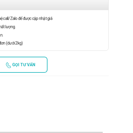
n hệ call/Zalo để được cập nhật giá
ất lượng.
n.
ơn (dưới 2kg)
GỌI TƯ VẤN