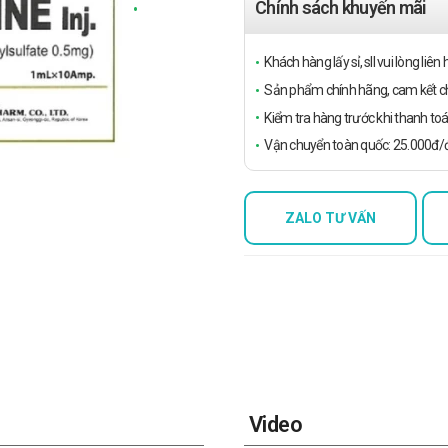
Chính sách khuyến mãi
Khách hàng lấy sỉ, sll vui lòng liê
Sản phẩm chính hãng, cam kết ch
Kiểm tra hàng trước khi thanh toá
Vận chuyển toàn quốc: 25.000đ/đ
ZALO TƯ VẤN
Video