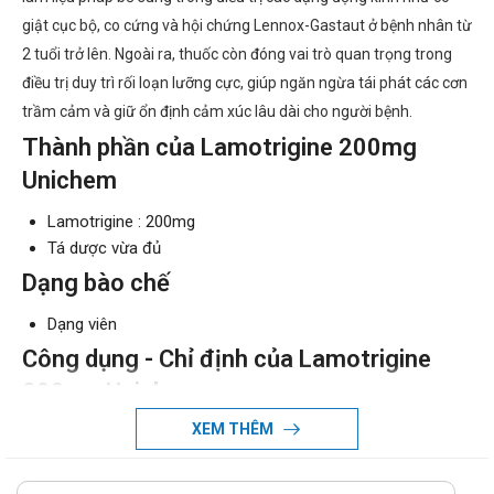
giật cục bộ, co cứng và hội chứng Lennox-Gastaut ở bệnh nhân từ
2 tuổi trở lên. Ngoài ra, thuốc còn đóng vai trò quan trọng trong
điều trị duy trì rối loạn lưỡng cực, giúp ngăn ngừa tái phát các cơn
trầm cảm và giữ ổn định cảm xúc lâu dài cho người bệnh.
Thành phần của Lamotrigine 200mg
Unichem
Lamotrigine : 200mg
Tá dược vừa đủ
Dạng bào chế
Dạng viên
Công dụng - Chỉ định của Lamotrigine
200mg Unichem
XEM THÊM
Công dụng:
Lamotrigine là hoạt chất có tác dụng ổn định điện thế
màng tế bào thần kinh, giúp ngăn chặn các cơn co giật