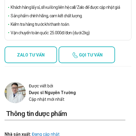
Khách hàng lấy sỉ, sll vui lòng liên hệ call/Zalo để được cập nhật giá
Sản phẩm chính hãng, cam kết chất lượng.
Kiểm tra hàng trước khi thanh toán.
Vận chuyển toàn quốc: 25.000đ/đơn (dưới 2kg)
ZALO TƯ VẤN
GỌI TƯ VẤN
Được viết bởi
Dược sĩ Nguyễn Trường
Cập nhật mới nhất:
Thông tin dược phẩm
Nhà sản xuất:
Đang cập nhật