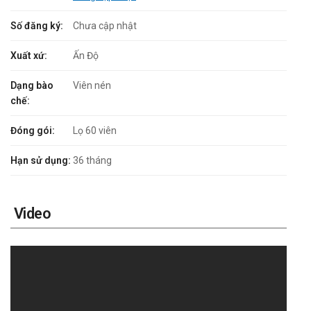
Số đăng ký:
Chưa cập nhật
Xuất xứ:
Ấn Độ
Dạng bào
Viên nén
chế:
Đóng gói:
Lọ 60 viên
Hạn sử dụng:
36 tháng
Video