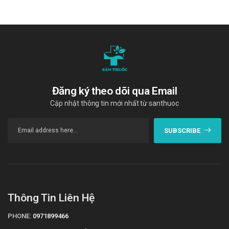
Lọ 60 viên
Nhà sản xuất
Ấn Độ
Sản phẩm tương tự
Rivotril 2mg (clonazepam)
Đăng ký theo dõi qua Email
Mifexton
Cập nhật thông tin mới nhất từ santhuoc
Kineptia 500mg
"Cám ơn quý khách hàng đã tin dùng sản phẩm và dịch vụ tại Sàn
SUBSCRIBE
thuốc. Chúng tôi cam kết cung cấp các sản phẩm chính hãng, với
giá thành phải chăng. Chúc quý khách một ngày tràn đầy năng
lượng và vui vẻ!"
Tài liệu tham khảo: https://drugbank.vn
Thông Tin Liên Hệ
PHONE:
0971899466