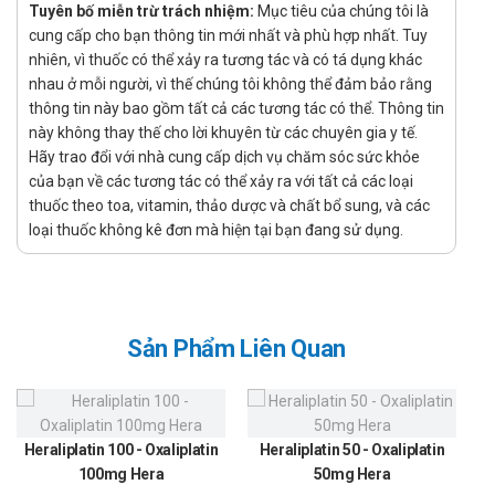
Tuyên bố miễn trừ trách nhiệm:
Mục tiêu của chúng tôi là
trong động kinh và duy trì ổn định tâm trạng ở bệnh
cung cấp cho bạn thông tin mới nhất và phù hợp nhất. Tuy
nhân rối loạn lưỡng cực, đặc biệt là phòng ngừa tái
nhiên, vì thuốc có thể xảy ra tương tác và có tá dụng khác
phát các cơn trầm cảm.
nhau ở mỗi người, vì thế chúng tôi không thể đảm bảo rằng
thông tin này bao gồm tất cả các tương tác có thể. Thông tin
Chỉ định:
này không thay thế cho lời khuyên từ các chuyên gia y tế.
Điều trị bệnh động kinh
Hãy trao đổi với nhà cung cấp dịch vụ chăm sóc sức khỏe
Liệu pháp bổ sung cho bệnh nhân từ 2 tuổi trở lên:
của bạn về các tương tác có thể xảy ra với tất cả các loại
Co giật cục bộ
thuốc theo toa, vitamin, thảo dược và chất bổ sung, và các
loại thuốc không kê đơn mà hiện tại bạn đang sử dụng.
Co cứng – co giật toàn thể nguyên phát (PGTC)
Co giật toàn thể trong hội chứng Lennox-
Gastaut
Liệu pháp đơn trị liệu ở người lớn (≥16 tuổi):
Sản Phẩm Liên Quan
Chuyển từ điều trị bằng một loại thuốc chống
động kinh đơn lẻ (carbamazepine, phenytoin,
phenobarbital, primidone hoặc valproate)
Điều trị rối loạn lưỡng cực
Heraliplatin 100 - Oxaliplatin
Heraliplatin 50 - Oxaliplatin
Dùng để duy trì ổn định tâm trạng, giúp làm chậm
100mg Hera
50mg Hera
sự khởi phát của các cơn trầm cảm, hưng cảm,