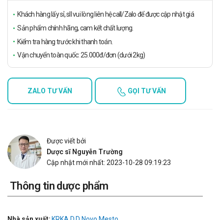
Khách hàng lấy sỉ, sll vui lòng liên hệ call/Zalo để được cập nhật giá
Sản phẩm chính hãng, cam kết chất lượng.
Kiểm tra hàng trước khi thanh toán.
Vận chuyển toàn quốc: 25.000đ/đơn (dưới 2kg)
ZALO TƯ VẤN
GỌI TƯ VẤN
Được viết bởi
Dược sĩ Nguyễn Trường
Cập nhật mới nhất: 2023-10-28 09:19:23
Thông tin dược phẩm
Nhà sản xuất:
KRKA D.D Novo Mesto