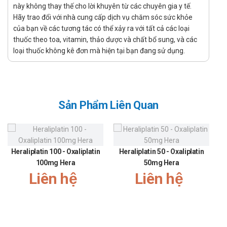
Khởi đầu 5 - 10 mg đường uống/ 1 lần/ ngày. Hiệu
này không thay thế cho lời khuyên từ các chuyên gia y tế.
chỉnh liều tiếp theo có thể thực hiện thiết. Liều tối
Hãy trao đổi với nhà cung cấp dịch vụ chăm sóc sức khỏe
của bạn về các tương tác có thể xảy ra với tất cả các loại
đa 40 mg chỉ nên được cân nhắc ở bệnh nhân
thuốc theo toa, vitamin, thảo dược và chất bổ sung, và các
cholesterol máu cao nghiêm trọng, nguy cơ tim
loại thuốc không kê đơn mà hiện tại bạn đang sử dụng.
mạch cao (đặc biệt bệnh nhân cholesterol máu cao
do yếu tố di truyền gia đình).
Phòng chống tai biến tim mạch: 20mg/ ngày.
Nhóm nhi khoa: chỉ được bổ sung từ chỉ định bởi các
Sản Phẩm Liên Quan
chuyên gia tim mạch:
Trẻ em và thanh thiếu niên từ 10 đến 17 tuổi: Nhóm
cholesterol máu cao do yếu tố di truyền gia đình:
liều khởi đầu: 5-20mg/ ngày. Liều chuẩn sẽ được
Heraliplatin 100 - Oxaliplatin
Heraliplatin 50 - Oxaliplatin
cân nhắc dựa trên đáp ứng từng cá thể. Liều 30-40
100mg Hera
50mg Hera
mg/ ngày không phù hợp cho nhóm bệnh nhân nhị.
Liên hệ
Liên hệ
Trẻ em dưới 10 tuổi: Không khuyến cáo dùng với trẻ
dưới 10 tuổi.
Người cao tuổi: Liều khởi đầu với nhóm người trên 70
tuổi: 5 mg. ngày.