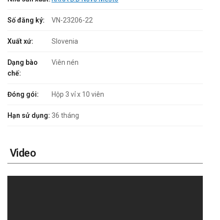
Số đăng ký:
VN-23206-22
Xuất xứ:
Slovenia
Dạng bào
Viên nén
chế:
Đóng gói:
Hộp 3 vỉ x 10 viên
Hạn sử dụng:
36 tháng
Video