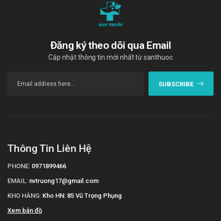
Trung tâm cấp cứu 115 hoặc đến trạm Y tế địa phương
gần nhất.
Bảo quản
Đăng ký theo dõi qua Email
Nơi thoáng mát, nhiệt độ không quá 30 độ C, tránh ánh
Cập nhật thông tin mới nhất từ santhuoc
sáng
Hạn sử dụng
SUBSCRIBE
36 tháng
Quy cách đóng gói
Hộp 3 vỉ x 10 viên
Nhà sản xuất
Thông Tin Liên Hệ
KRKA, D.D., Novo Mesto
PHONE:
0971899466
Sản phẩm tương tự
EMAIL:
nvtruong17@gmail.com
Rotorlip 20mg DHG
KHO HÀNG:
Kho HN: 85 Vũ Trọng Phụng
Pitator Tablets 4mg Orient
Xem bản đồ
Atorvastatin 20 Medipharco