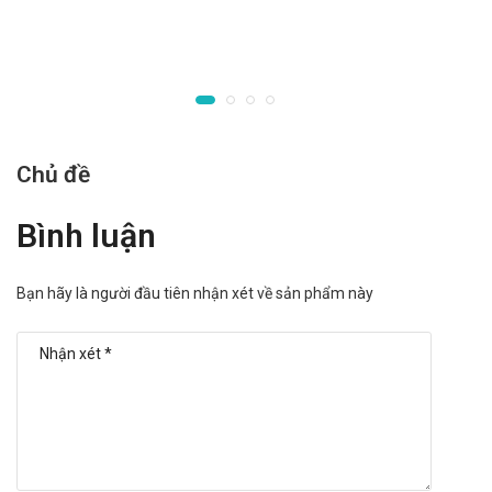
sử dụng cho phụ nữ mang thai và cho con bú. Tham
khảo ý kiến của bác sĩ trước khi sử dụng.
Người lái xe: Thận trọng khi sử dụng cho đối tượng lái
xe và vận hành máy móc nặng, do có thể gây ra cảm
giác chóng mặt, mất điều hòa,..
Người già: Cần tham khảo ý kiến của bác sĩ khi sử dụng
liều lượng cho người trên 65 tuổi.
Chủ đề
Trẻ em: Để xa tầm tay trẻ em
Một số đối tượng khác: Lưu ý khi sử dụng cho người
Bình luận
mẫn cảm với các thành phần của sản phẩm
Ưu nhược điểm của Roswera 5mg Novo
Bạn hãy là người đầu tiên nhận xét về sản phẩm này
Mesto
Ưu điểm:
Các thành phần có trong sản phẩm đã được giới
chuyên gia kiểm định và rất an toàn khi sử dụng.
Nguồn gốc, xuất xứ rõ ràng được sản xuất theo dây
chuyền hiện đại.
Số lần sử dụng trong ngày ít.