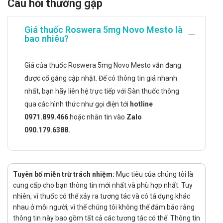
Câu hỏi thường gặp
Cholesterol máu cao nguyên phát (type lla bao gồm cả
cholesterol máu cao do yếu tố di truyền gia đình)
Hoặc rối loạn lipid máu hỗn hợp (type lla) như là một
Giá thuốc Roswera 5mg Novo Mesto là
thuốc hỗ trợ cho chế độ ăn uống khi đáp ứng với chế
bao nhiêu?
độ ăn và phương pháp phi dược lý khác (ví dụ như: tập
thể dục, giảm cân) là không đủ.
Giá của thuốc Roswera 5mg Novo Mesto vẫn đang
Phòng ngừa biến cố tim mạch.
được cố gắng cập nhật. Để có thông tin giá nhanh
Hướng dẫn sử dụng Roswera 5mg Novo
nhất, bạn hãy liên hệ trực tiếp với Sàn thuốc thông
Mesto
qua các hình thức như gọi điện tới
hotline
0971.899.466
hoặc nhắn tin vào
Zalo
Cách dùng:
090.179.6388.
Thuốc dùng để uống
Liều dùng:
Tương quan giữa liều dùng của Rosuvastatin và chứng
Tuyên bố miễn trừ trách nhiệm:
Mục tiêu của chúng tôi là
teo cơ vân cần lưu ý: bắt đầu với liều 10 mg/ lần/ngày;
cung cấp cho bạn thông tin mới nhất và phù hợp nhất. Tuy
chỉ tăng lên 20 mg nếu thấy cần thiết sau 4 tuần, theo
nhiên, vì thuốc có thể xảy ra tương tác và có tá dụng khác
dõi chặt chẽ trường hợp dùng liều 40 mg.
nhau ở mỗi người, vì thế chúng tôi không thể đảm bảo rằng
Điều trị cholesterol máu cao:
thông tin này bao gồm tất cả các tương tác có thể. Thông tin