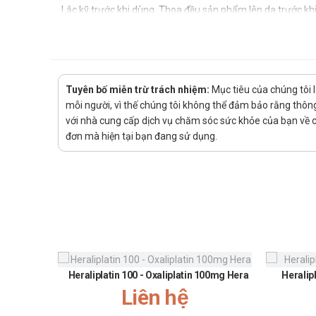
Lắc kỹ trước khi dùng. Thoa đều sản phẩm lên da trước khi 
Chống chỉ định
Mẫn cảm với các thành phần của thuốc.
Thông tin khác (Chưa có đủ dữ liệu)
Tuyên bố miễn trừ trách nhiệm:
Mục tiêu của chúng tôi 
mỗi người, vì thế chúng tôi không thể đảm bảo rằng thông 
Thông t
với nhà cung cấp dịch vụ chăm sóc sức khỏe của bạn về các
Tác dụng phụ
đơn mà hiện tại bạn đang sử dụng.
Tương tác thuốc
Dược lực học
Dược động học
Lưu ý thận trọng khi dùng
Xử lý quá liều
Quên liều
Thông tin tóm tắt về thành phần hoạ
Do thiếu thông tin chi tiết về từng thành phần, không thể 
Heraliplatin 100 - Oxaliplatin 100mg Hera
Heralip
Liên hệ
Quy cách đóng gói