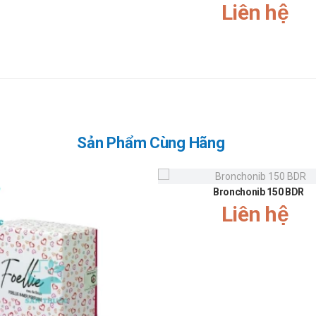
Liên hệ
khung giờ sáng: 10h-11h, chiều: 14h30-15h30
.179.6388 để được gặp dược sĩ đại học tư vấn cụ thể và nhanh nhất
 tham khảo ý kiến bác sĩ hoặc chuyên gia y tế trước khi sử dụng bất kỳ 
Sản Phẩm Cùng Hãng
Bronchonib 150 BDR
Liên hệ