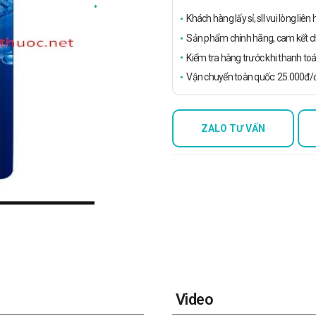
Khách hàng lấy sỉ, sll vui lòng liê
Sản phẩm chính hãng, cam kết ch
Kiểm tra hàng trước khi thanh toá
Vận chuyển toàn quốc: 25.000đ/đ
ZALO TƯ VẤN
Video