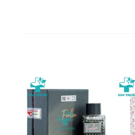
30g
Mua Sunplay Skin Aqua ở đâu?
Mua hàng trực tiếp tại cửa hàng với khách lẻ theo 
Mua hàng trên website:
http://santhuoc.net
Mua hàng qua số điện thoại hotline: Call/Zalo: 090
Lưu ý:
Bài viết này chỉ mang tính chất tham khảo. Vui lòng