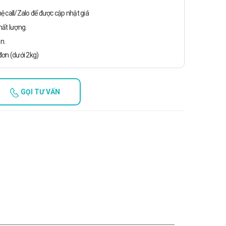
n hệ call/Zalo để được cập nhật giá
ất lượng.
n.
ơn (dưới 2kg)
GỌI TƯ VẤN