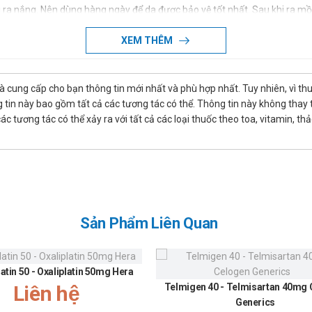
ra nắng. Nên dùng hàng ngày để da được bảo vệ tốt nhất. Sau khi ra mồ hô
XEM THÊM
là cung cấp cho bạn thông tin mới nhất và phù hợp nhất. Tuy nhiên, vì th
tin này bao gồm tất cả các tương tác có thể. Thông tin này không thay th
in
 tương tác có thể xảy ra với tất cả các loại thuốc theo toa, vitamin, th
Chưa có thông tin
Chưa có thông tin
Chưa có thông tin
Chưa có thông tin
Chưa có thông tin
Chưa có thông tin
Sản Phẩm Liên Quan
Chưa có thông tin
t chất/dược liệu (Nếu có đủ thông tin)
cung cấp thông tin tóm tắt về thành phần hoạt chất/dược liệu.
latin 50 - Oxaliplatin 50mg Hera
Liên hệ
Telmigen 40 - Telmisartan 40mg
Generics