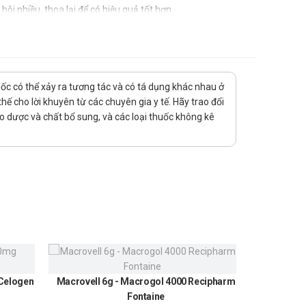
i nhiều, thoa lại để có hiệu quả tốt hơn.
uốc có thể xảy ra tương tác và có tá dụng khác nhau ở
ế cho lời khuyên từ các chuyên gia y tế. Hãy trao đổi
Mô tả
ảo dược và chất bổ sung, và các loại thuốc không kê
 Celogen
Macrovell 6g - Macrogol 4000 Recipharm
Urundin
Fontaine
300