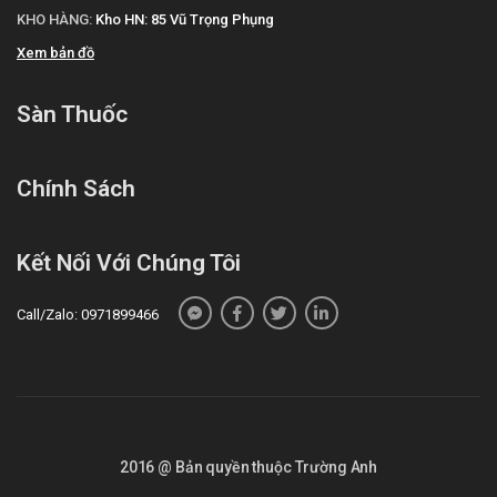
KHO HÀNG:
Kho HN: 85 Vũ Trọng Phụng
Tagrix 80mg
Xem bản đồ
"Cám ơn quý khách hàng đã tin dùng sản phẩm và dịch vụ tại Sàn
thuốc. Chúng tôi cam kết cung cấp các sản phẩm chính hãng, với
Sàn Thuốc
giá thành phải chăng. Chúc quý khách một ngày tràn đầy năng
lượng và vui vẻ!"
Tài liệu tham khảo
: https://drugbank.vn/
Chính Sách
Kết Nối Với Chúng Tôi
Call/Zalo: 0971899466
2016 @ Bản quyền thuộc Trường Anh