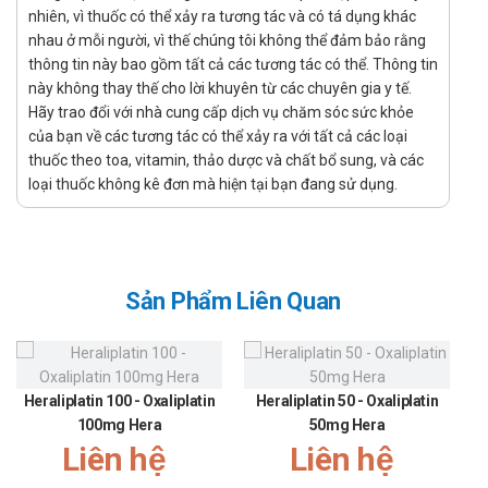
Chỉ định:
nhiên, vì thuốc có thể xảy ra tương tác và có tá dụng khác
Thuốc Tabrecta là một loại thuốc theo toa được sử dụng
nhau ở mỗi người, vì thế chúng tôi không thể đảm bảo rằng
để điều trị cho người lớn mắc một loại ung thư phổi còn
thông tin này bao gồm tất cả các tương tác có thể. Thông tin
này không thay thế cho lời khuyên từ các chuyên gia y tế.
được gọi là ung thư phổi không phải tế bào nhỏ (NSCLC).
Hãy trao đổi với nhà cung cấp dịch vụ chăm sóc sức khỏe
Đã lan sang các bộ phận khác của cơ thể hoặc không thể
của bạn về các tương tác có thể xảy ra với tất cả các loại
cắt bỏ bằng phẫu thuật (di căn khối u)
thuốc theo toa, vitamin, thảo dược và chất bổ sung, và các
loại thuốc không kê đơn mà hiện tại bạn đang sử dụng.
Có khối u với gen chuyển tiếp biểu mô trung mô (MET) bất
thường
Hướng dẫn sử dụng Tabrecta
200mg Novartis
Sản Phẩm Liên Quan
Cách dùng:
Được dùng để dùng để uống
Liều dùng:
Heraliplatin 100 - Oxaliplatin
Heraliplatin 50 - Oxaliplatin
100mg Hera
50mg Hera
Dùng Tabrecta chính xác như nhà cung cấp dịch vụ chăm
Liên hệ
Liên hệ
sóc sức khỏe của bạn nói với bạn.