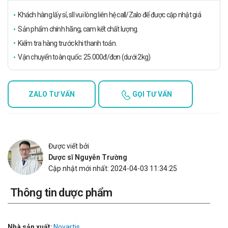
Khách hàng lấy sỉ, sll vui lòng liên hệ call/Zalo để được cập nhật giá
Sản phẩm chính hãng, cam kết chất lượng.
Kiểm tra hàng trước khi thanh toán.
Vận chuyển toàn quốc: 25.000đ/đơn (dưới 2kg)
ZALO TƯ VẤN
GỌI TƯ VẤN
Được viết bởi
Dược sĩ Nguyễn Trường
Cập nhật mới nhất: 2024-04-03 11:34:25
Thông tin dược phẩm
Nhà sản xuất:
Novartis