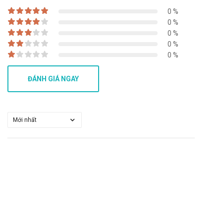
0 %
Buồn nôn ói mửa
0 %
khó thở
0 %
Giảm cảm giác thèm ăn, táo bón, tiêu chảy
0 %
0 %
Đau ngực không do tim
Báo ngay cho bác sĩ các phản ứng phụ gặp phải để có biện
ĐÁNH GIÁ NGAY
pháp xử trí kịp thời.
Tương tác của Tabrecta 200mg Novartis
Tương tác có thể làm giảm hiệu quả của sản phẩm hoặc gia
tăng nguy cơ mắc các tác dụng phụ. Vì vậy, bạn cần tham
khảo ý kiến của dược sĩ, bác sĩ khi muốn dùng đồng thời với
các loại thuốc khác.
Xử trí khi quên liều và quá liều
Quên liều: Dùng liều đó ngay khi nhớ ra. Không dùng liều thứ
hai để bù cho liều mà bạn có thể đã bỏ lỡ. Chỉ cần tiếp tục với
liều tiếp theo.