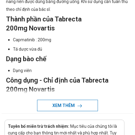
nang nên được dùng bằng đường uống. Khi sử dụng cần tuân thủ
theo chỉ định của bác sĩ.
Thành phần của Tabrecta
200mg Novartis
Capmatinib : 200mg
Tá dược vừa đủ
Dạng bào chế
Dạng viên
Công dụng - Chỉ định của Tabrecta
200mg Novartis
Công dụng:
XEM THÊM
Ung thư là bệnh lý nguy hiểm và đang có xu hướng gia
tăng nhanh, trong đó có một số loại ung thư cần sử dụng
thuốc Capmatinib để điều trị
Tuyên bố miễn trừ trách nhiệm:
Mục tiêu của chúng tôi là
cung cấp cho bạn thông tin mới nhất và phù hợp nhất. Tuy