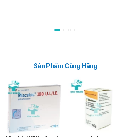
Uống viên nén thuốc Tabrecta 2 lần một ngày cùng hoặc
không cùng thức ăn.
Nuốt cả viên thuốc. Không phá vỡ, nhai hoặc nghiền nát
viên thuốc khi uống.
Bác sỹ chăm sóc sức khỏe của bạn có thể thay đổi liều
lượng, tạm thời dừng hoặc ngừng điều trị vĩnh viễn nếu
bạn có một số tác dụng phụ nhất định khi dùng.
Đừng thay đổi liều lượng của bạn hoặc ngừng điều trị trừ
Sản Phẩm Cùng Hãng
khi bác sỹ chăm sóc sức khỏe của bạn yêu cầu bạn làm
như vậy.
Nếu bạn bỏ lỡ hoặc nôn một liều, không dùng liều khác.
Dùng liều tiếp theo của bạn vào thời gian dự kiến thông
thường của bạn
Chống chỉ định của Tabrecta
200mg Novartis
Không dùng cho người mẫn cảm với bất cứ thành phần nào