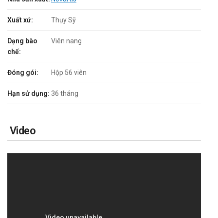
Xuất xứ:
Thụy Sỹ
Dạng bào
Viên nang
chế:
Đóng gói:
Hộp 56 viên
Hạn sử dụng:
36 tháng
Video