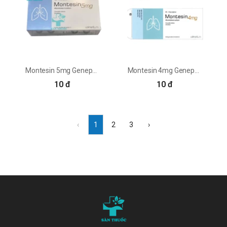
Montesin 5mg Genepharm - Thuốc điều trị hen phế quản
Montesin 4mg Genepharm - Thuốc điều trị hen phế quản
10 đ
10 đ
‹
1
2
3
›