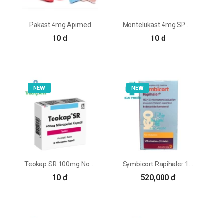
Pakast 4mg Apimed
Montelukast 4mg SPM - Thuốc trị hen phế quản, viêm mũi dị ứng
10 đ
10 đ
NEW
NEW
Teokap SR 100mg Nobel - Thuốc phòng và điều trị bệnh hen phế quản
Symbicort Rapihaler 160/4,5mcg AstraZeneca - Thuốc điều trị hen
10 đ
520,000 đ