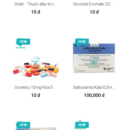
Violin - Thuốc điều trị triệu chứng cơn hen cấp tính
Seretide Evohaler DC 25/50mcg Glaxo - Thuốc trị hẹn phế quản
10 đ
10 đ
NEW
NEW
Ocetebu 10mg Hóa Dược - Thuốc điều trị hen phế quản
Salbutamol Kabi 0,5mg/1ml - Thuốc điều trị hen phế quản
10 đ
100,000 đ
NEW
NEW