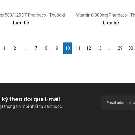
x 500/125 DT Pharbaco - Thuốc điều trị nhiễm khuẩn hiệu quả
Vitamin C 300mg Pharbaco - Thuố
Liên hệ
Liên hệ
1
2
...
7
8
9
10
11
12
13
...
29
30
 ký theo dõi qua Email
t thông tin mới nhất từ santhuoc