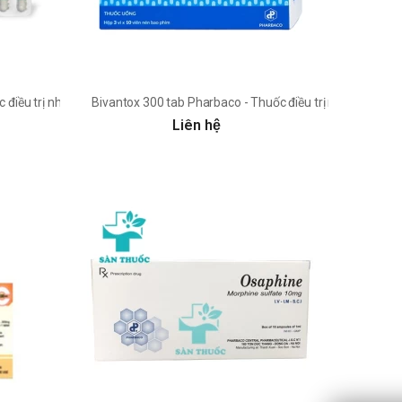
c điều trị nhiễm khuẩn vừa và nặng
Bivantox 300 tab Pharbaco - Thuốc điều trị rối loạn cảm 
Liên hệ