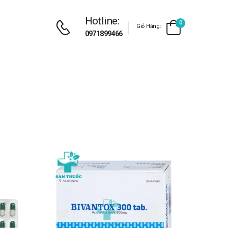
Hotline:
0
Giỏ Hàng:
0971899466