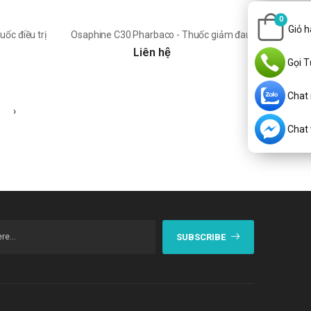
0
Giỏ 
c điều trị thiếu hụt vitamin C
Osaphine C30 Pharbaco - Thuốc giảm đau nhanh chóng
Liên hệ
Gọi T
Chat
›
Chat v
SUBSCRIBE