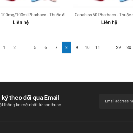
iệu quả
 200mg/100ml Pharbaco - Thuốc điều trị nhiễm khuẩn hiệu quả
Canabios 50 Pharbaco - Thuốc 
Liên hệ
Liên hệ
1
2
...
5
6
7
8
9
10
11
...
29
30
 ký theo dõi qua Email
t thông tin mới nhất từ santhuoc