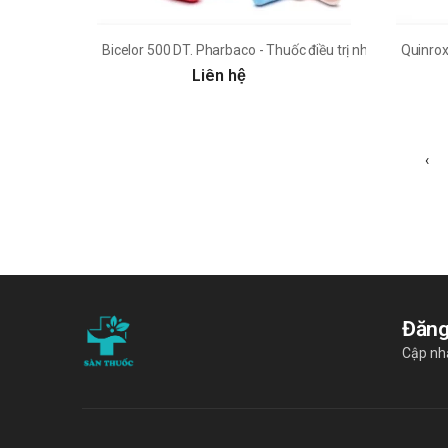
Bicelor 500 DT. Pharbaco - Thuốc điều trị nhiễm khuẩn h
Quinrox
Liên hệ
‹
Đăng
Cập nhậ