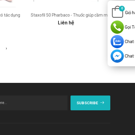
0
Giỏ 
có tác dụng cầm máu hiệu quả
Staxofil 50 Pharbaco - Thuốc giúp cầm máu hiệu quả
Liên hệ
Gọi T
Chat
›
Chat v
SUBSCRIBE