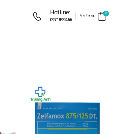
Hotline:
0
Giỏ Hàng:
0971899466