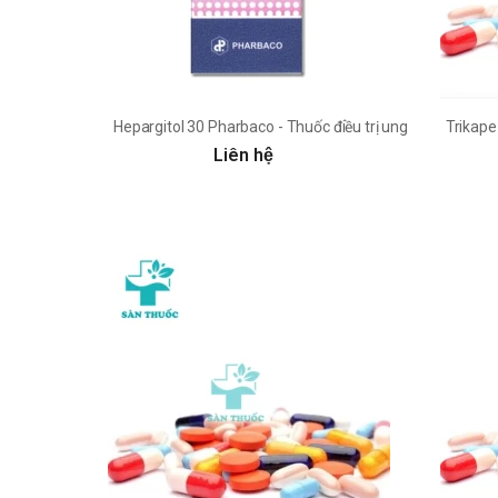
Hepargitol 30 Pharbaco - Thuốc điều trị ung thư hiệu quả
Trikape
Liên hệ