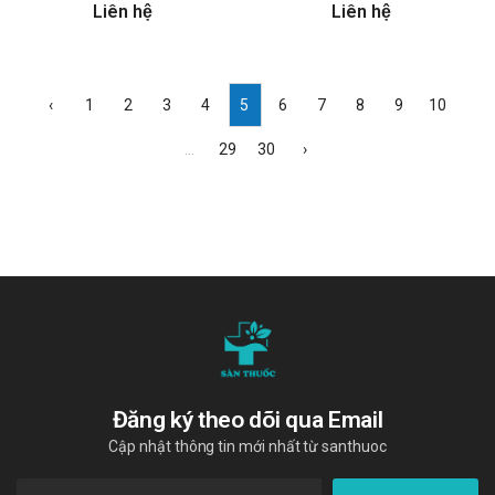
Liên hệ
Liên hệ
‹
1
2
3
4
5
6
7
8
9
10
...
29
30
›
Đăng ký theo dõi qua Email
Cập nhật thông tin mới nhất từ santhuoc