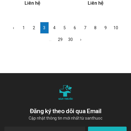
Liên hệ
Liên hệ
‹
1
2
3
4
5
6
7
8
9
10
...
29
30
›
Đăng ký theo dõi qua Email
Cập nhật thông tin mới nhất từ santhuoc