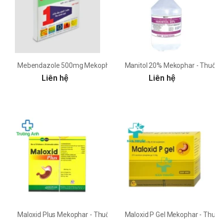
Mebendazole 500mg Mekophar - Thuốc tẩy giun hiệu quả
Manitol 20% Mekophar - Thuốc đ
Liên hệ
Liên hệ
Maloxid Plus Mekophar - Thuốc điều trị viêm loét dạ dày tá tràng
Maloxid P Gel Mekophar - Thuốc đ