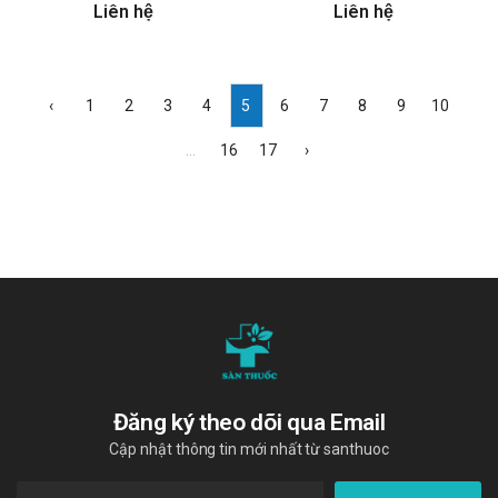
Liên hệ
Liên hệ
‹
1
2
3
4
5
6
7
8
9
10
...
16
17
›
Đăng ký theo dõi qua Email
Cập nhật thông tin mới nhất từ santhuoc