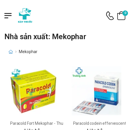
0
Nhà sản xuất: Mekophar
Mekophar
Paracold Fort Mekophar - Thuốc điều trị cảm cúm hiệu quả
Paracold codein effervescent 