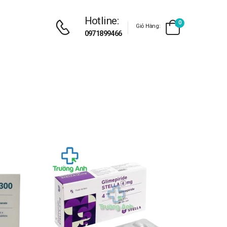
Hotline:
0
Giỏ Hàng:
0971899466