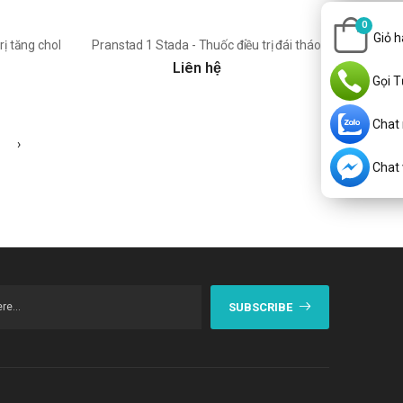
0
Giỏ 
ị tăng cholesterol hiệu quả
Pranstad 1 Stada - Thuốc điều trị đái tháo đường tuýp 2
Liên hệ
Gọi T
Chat
›
Chat v
SUBSCRIBE