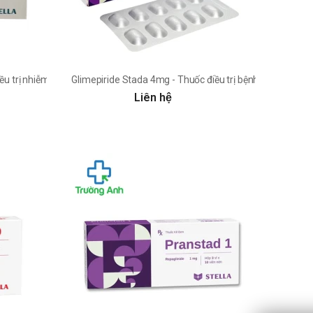
u trị nhiễm HIV, viêm gan B siêu vi mãn tính
Glimepiride Stada 4mg - Thuốc điều trị bệnh đái tháo đư
Liên hệ