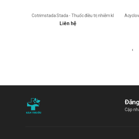
Cotrimstada Stada - Thuốc điều trị nhiễm khuẩn hiệu qu
Acyclov
Liên hệ
‹
Đăng
Cập nhậ