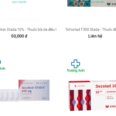
canxi hiệu quả
ton Stada 10% - Thuốc bôi da điều trị ngứa, ghẻ
Tefostad T300 Stada - Thuốc điề
50,000 đ
Liên hệ