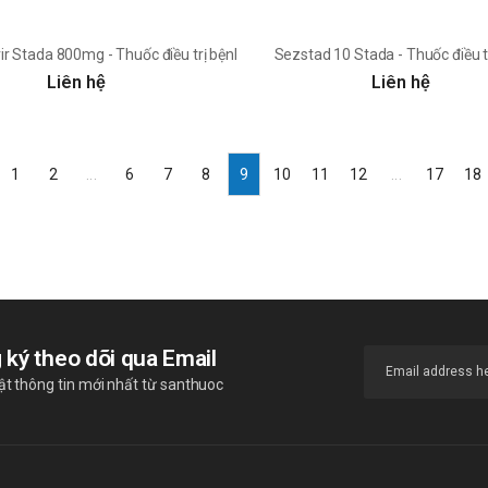
ả
ir Stada 800mg - Thuốc điều trị bệnh Herpes simplex
Sezstad 10 Stada - Thuốc điều tr
Liên hệ
Liên hệ
1
2
...
6
7
8
9
10
11
12
...
17
18
 ký theo dõi qua Email
t thông tin mới nhất từ santhuoc