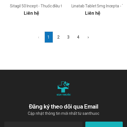
Sitagil 50 Incept - Thuốc điều trị đái tháo đường tuyp 2
Linatab Tablet 5mg Incepta - Thu
Liên hệ
Liên hệ
‹
1
2
3
4
›
Đăng ký theo dõi qua Email
Cập nhật thông tin mới nhất từ santhuoc