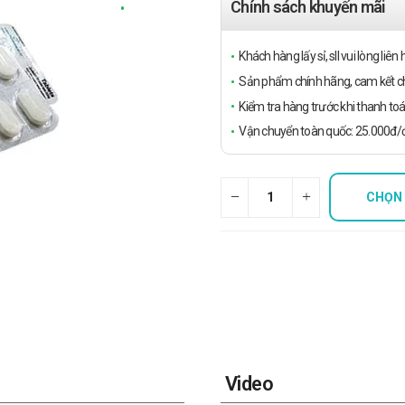
Chính sách khuyến mãi
Khách hàng lấy sỉ, sll vui lòng liê
Sản phẩm chính hãng, cam kết ch
Kiểm tra hàng trước khi thanh toá
Vận chuyển toàn quốc: 25.000đ/đ
CHỌN
Video