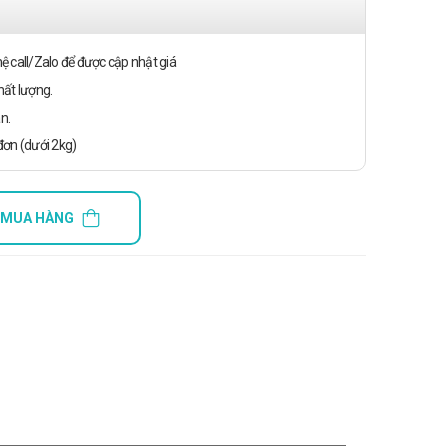
n hệ call/Zalo để được cập nhật giá
ất lượng.
n.
ơn (dưới 2kg)
 MUA HÀNG