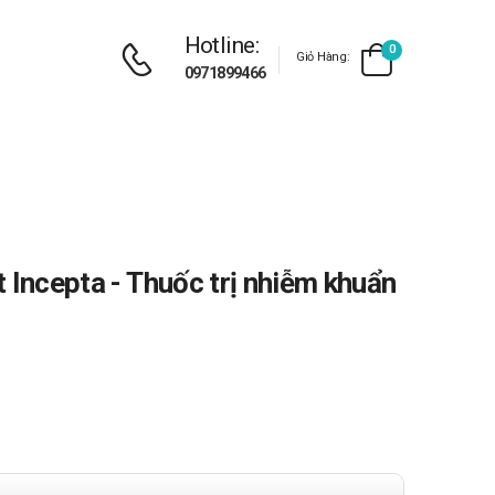
Hotline:
0
Giỏ Hàng:
0971899466
 Incepta - Thuốc trị nhiễm khuẩn