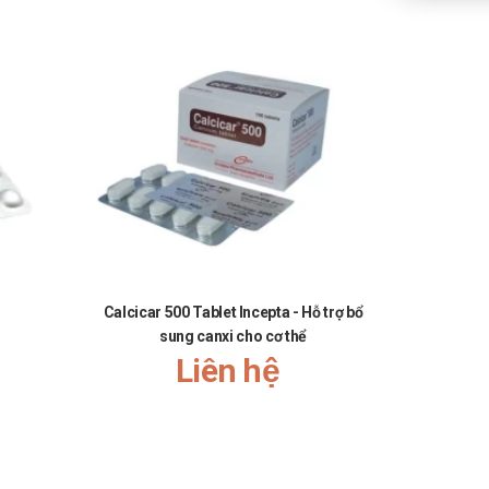
Calcicar 500 Tablet Incepta - Hỗ trợ bổ
Neocilor 
sung canxi cho cơ thể
mũi
Liên hệ
hảo ý kiến của dược sĩ, bác sĩ khi muốn dùng đồng
i liều tiếp theo.