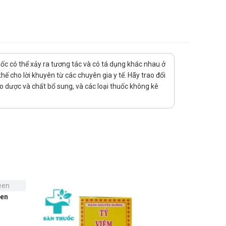
uốc có thể xảy ra tương tác và có tá dụng khác nhau ở
ế cho lời khuyên từ các chuyên gia y tế. Hãy trao đổi
ảo dược và chất bổ sung, và các loại thuốc không kê
een
Chu Fong 