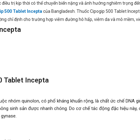
u trị kịp thời có thể chuyển biến nặng và ảnh hưởng nghiêm trọng đến 
p 500 Tablet Incepta
của Bangladesh. Thuốc Cipogip 500 Tablet Incepta 
hường chỉ định cho trường hợp viêm đường hô hấp, viêm da và mô mềm, v
Incepta
0 Tablet Incepta
thuộc nhóm quinolon, có phổ kháng khuẩn rộng, là chất ức chế DNA g
ng sinh sản được nhanh chóng. Do cơ chế tác động đặc hiệu này, c
 gynase.