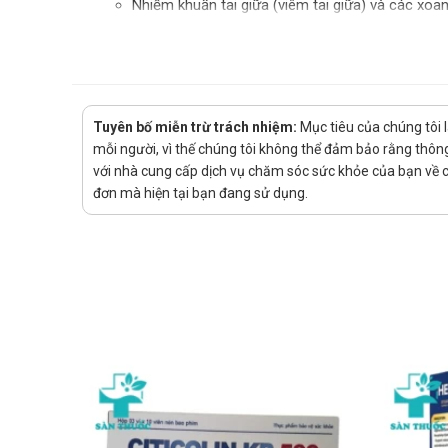
Nhiễm khuẩn tai giữa (viêm tai giữa) và các xoa
Nhiễm khuẩn thận và/hoặc đường tiết niệu
Nhiễm khuẩn cơ quan sinh dục: kể cả bệnh lậu, vi
Nhiễm khuẩn ổ bụng (như nhiễm khuẩn đường ti
Nhiễm khuẩn da và mô mềm
Nhiễm khuẩn xương khớp.
Tuyên bố miễn trừ trách nhiệm:
Mục tiêu của chúng tôi 
Nhiễm khuẩn huyết.
mỗi người, vì thế chúng tôi không thể đảm bảo rằng thông 
với nhà cung cấp dịch vụ chăm sóc sức khỏe của bạn về các
Hướng dẫn sử dụng Cipogip 500 Tabl
đơn mà hiện tại bạn đang sử dụng.
Cách dùng:
Được dùng để uống
Liều dùng:
Nhiễm khuẩn hô hấp: tùy độ trầm trọng và vi kh
Nhiễm khuẩn tiết niệu:
Cấp, không biến chứng: 125mg/lần x 2 lần/n
Viêm bàng quang ở phụ nữ (tiền mãn kinh): l
Biến chứng: 250-500mg/lần x 2 lần/ngày
Trong nhiễm khuẩn tiết niệu do Chlamydia, nế