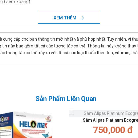
ng (viêm xoang)
êm phần phụ, viêm tiền liệt tuyến.
XEM THÊM
êu hóa, đường mật, viêm phúc mạc)
là cung cấp cho bạn thông tin mới nhất và phù hợp nhất. Tuy nhiên, vì th
tin này bao gồm tất cả các tương tác có thể. Thông tin này không thay th
 tương tác có thể xảy ra với tất cả các loại thuốc theo toa, vitamin, th
et Incepta
uẩn: 250-500mg/lần x 2 lần/ngày.
Sản Phẩm Liên Quan
gày đến 250mg/lần x 2 lần/ngày
iều duy nhất 250mg
Sâm Alipas Platinum Ecogr
750,000 đ
u cần, nên tăng liều hàng ngày lên đến 750mg/lần x 2 lần/ngày.