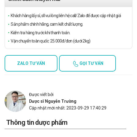
Khách hàng lấy sỉ, sll vui lòng liên hệ call/Zalo để được cập nhật giá
Sản phẩm chính hãng, cam kết chất lượng.
Kiểm tra hàng trước khi thanh toán.
Vận chuyển toàn quốc: 25.000đ/đơn (dưới 2kg)
ZALO TƯ VẤN
GỌI TƯ VẤN
Được viết bởi
Dược sĩ Nguyễn Trường
Cập nhật mới nhất: 2023-09-29 17:40:29
Thông tin dược phẩm