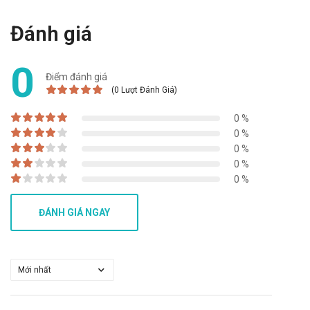
điều trị. Các triệu chứng nói trên có thể kéo dài và trở nên
Đánh giá
nghiêm trọng nếu bạn không can thiệp kịp thời.
Bảo quản
0
Điểm đánh giá
Bảo quản ở nhiệt độ dưới 30 độ, tránh ánh sáng.
(0 Lượt Đánh Giá)
Hạn sử dụng
0 %
3 năm
0 %
Quy cách đóng gói
0 %
0 %
Hộp 1 lọ
0 %
Nhà sản xuất
ĐÁNH GIÁ NGAY
Heet Healthcare
Sản phẩm tương tự
Novacap
Virtizin 5mg Navana