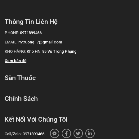
thuốc
. Chúng tôi cam kết cung cấp các sản phẩm chính hãng, với
giá thành phải chăng. Chúc quý khách một ngày tràn đầy năng
lượng và vui vẻ!"
Thông Tin Liên Hệ
Tài liệu tham khảo:
https://drugbank.vn/
PHONE:
0971899466
EMAIL:
nvtruong17@gmail.com
KHO HÀNG:
Kho HN: 85 Vũ Trọng Phụng
Xem bản đồ
Sàn Thuốc
Chính Sách
Kết Nối Với Chúng Tôi
Call/Zalo: 0971899466