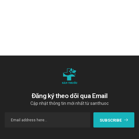
Uranus Syrups 120ml
Giá Bort-Heet 2mg là bao nhiêu?
Bort-Heet 2mg
hiện đang được bán sỉ lẻ tại
Trường Anh
. Các
bạn vui lòng liên hệ hotline công ty
Call/Zalo:
090.179.6388
để được giải đáp thắc mắc về giá.
Mua Bort-Heet 2mg ở đâu?
Các bạn có thể dễ dàng mua
Bort-Heet 2mg​
tại
Trường
Anh
bằng cách:
Mua hàng trực tiếp tại cửa hàng
với khách lẻ theo khung
giờ
sáng:10h-11h, chiều: 14h30-15h30.
Đăng ký theo dõi qua Email
Mua hàng trên website:
https://santhuoc.net
Cập nhật thông tin mới nhất từ santhuoc
Mua hàng qua số điện thoại hotline:
Call/Zalo:
090.179.6388
để được gặp dược sĩ đại học tư vấn cụ thể và
SUBSCRIBE
nhanh nhất.
"Cám ơn quý khách hàng đã tin dùng sản phẩm và dịch vụ tại
Sàn