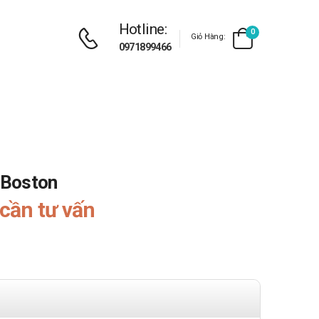
Hotline:
0
Giỏ Hàng:
0971899466
 Boston
cần tư vấn