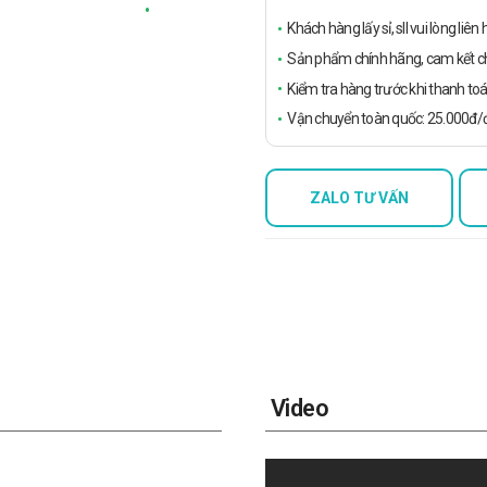
Khách hàng lấy sỉ, sll vui lòng liê
Sản phẩm chính hãng, cam kết ch
Kiểm tra hàng trước khi thanh toá
Vận chuyển toàn quốc: 25.000đ/đ
ZALO TƯ VẤN
Video