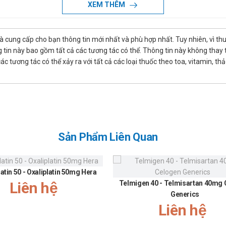
XEM THÊM
là cung cấp cho bạn thông tin mới nhất và phù hợp nhất. Tuy nhiên, vì th
tin này bao gồm tất cả các tương tác có thể. Thông tin này không thay th
 đi xe. Trong trường hợp cần thiết, có thể uống thêm 15mg sau 8 giờ.
 tương tác có thể xảy ra với tất cả các loại thuốc theo toa, vitamin, th
mg
Sản Phẩm Liên Quan
phần nào của sản phẩm
g
latin 50 - Oxaliplatin 50mg Hera
Liên hệ
Telmigen 40 - Telmisartan 40mg
Generics
ọng khi sử dụng cho phụ nữ mang thai và cho con bú. Tham khảo ý ki
Liên hệ
ợng lái xe và vận hành máy móc nặng, do có thể gây ra cảm giác chón