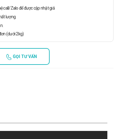
n hệ call/Zalo để được cập nhật giá
ất lượng.
n.
ơn (dưới 2kg)
GỌI TƯ VẤN