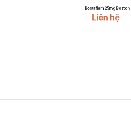
oặc gia tăng nguy cơ mắc các tác dụng phụ. Vì vậy, bạn cần tham k
Bostaflam 25mg Boston
Liên hệ
iều thứ hai để bù cho liều mà bạn có thể đã bỏ lỡ. Chỉ cần tiếp tục vớ
 cho Trung tâm cấp cứu 115 hoặc đến trạm Y tế địa phương gần nhất.
 ánh sáng