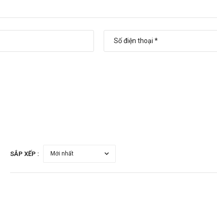
tại Sàn thuốc. Chúng tôi cam kết cung cấp các sản phẩm chính hãng, vớ
SẮP XẾP :