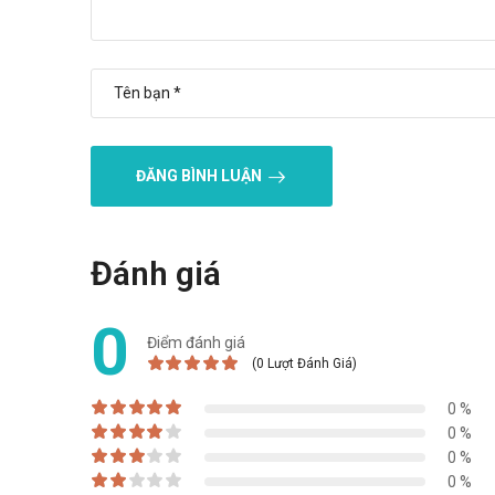
Dimenhydrinat 50mg TPC
Vomina Blis.25
Freshcool Ginger Candy
"Cám ơn quý khách hàng đã tin dùng sản phẩm và dịch vụ 
năng lượng và vui vẻ!"
ĐĂNG BÌNH LUẬN
Tài liệu tham khảo: https://drugbank.vn
Đánh giá
0
Điểm đánh giá
(0 Lượt Đánh Giá)
0 %
0 %
0 %
0 %