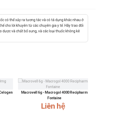
uốc có thể xảy ra tương tác và có tá dụng khác nhau ở
ế cho lời khuyên từ các chuyên gia y tế. Hãy trao đổi
ảo dược và chất bổ sung, và các loại thuốc không kê
 Celogen
Macrovell 6g - Macrogol 4000 Recipharm
Urundin
Fontaine
300
ến của bác sĩ trước khi sử dụng.
Liên hệ
g mặt, mất điều hòa,..