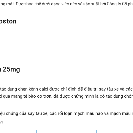
chóng mặt. Được bào chế dưới dạng viên nén và sản xuất bởi Công ty Cổ
oston
ton 25mg
 tác dụng chẹn kênh calci được chỉ định để điều trị say tàu xe và cá
nxi qua màng tế bào cơ trơn, đã được chứng minh là có tác dụng chố
ệu chứng của say tàu xe, các rối loạn mạch máu não và mạch máu n
mg