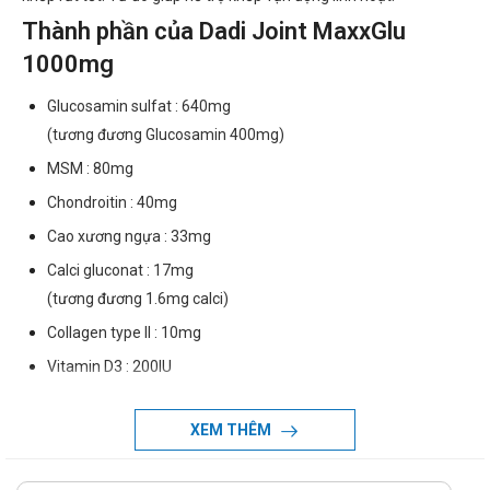
Thành phần của Dadi Joint MaxxGlu
1000mg
Glucosamin sulfat : 640mg
(tương đương Glucosamin 400mg)
MSM : 80mg
Chondroitin : 40mg
Cao xương ngựa : 33mg
Calci gluconat : 17mg
(tương đương 1.6mg calci)
Collagen type II : 10mg
Vitamin D3 : 200IU
Tá dược vừa đủ
XEM THÊM
Dạng bào chế
Dạng viên