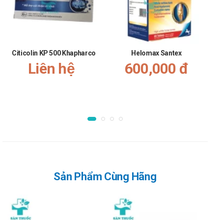
Được dùng để dùng để uống
Liều dùng:
Theo chỉ định của bác sĩ. Tham khảo liều sau đây: Uống 1
Citicolin KP 500 Khapharco
Helomax Santex
viên/lần, ngày uống 1 – 2 lần.
Liên hệ
600,000 đ
Liều duy trì: 1 viên/ngày.
Nên kiên trì uống liên tục mỗi đợt từ 2-3 tháng, có thể
dùng nhiều đợt trong năm. Mỗi đợt cách nhau 1-2 tháng.
Chống chỉ định của Dadi Joint MaxxGlu
1000mg
Không dùng cho người mẫn cảm với bất cứ thành phần nào
của sản phẩm
Lưu ý khi sử dụng Dadi Joint MaxxGlu
Sản Phẩm Cùng Hãng
1000mg
Lưu ý khi sử dụng cho một số đối tượng đặc biệt: