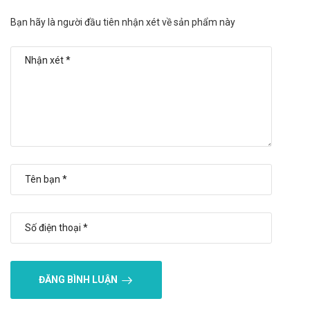
Nguồn gốc, xuất xứ rõ ràng được sản xuất theo dây
Bạn hãy là người đầu tiên nhận xét về sản phẩm này
chuyền hiện đại.
Số lần sử dụng trong ngày ít.
Nhược điểm:
Hiệu quả nhanh hay chậm phụ thuộc vào cơ địa mỗi người.
Có thể gây ra các phản ứng quá mẫn nếu sử dụng quá liều
lượng hoặc không đúng cách
Tác dụng không mong muốn của Dadi
Joint MaxxGlu 1000mg
Báo ngay cho bác sĩ các phản ứng phụ gặp phải để có biện
pháp xử trí kịp thời.
Tương tác của Dadi Joint MaxxGlu
1000mg
ĐĂNG BÌNH LUẬN
Tương tác có thể làm giảm hiệu quả của sản phẩm hoặc gia