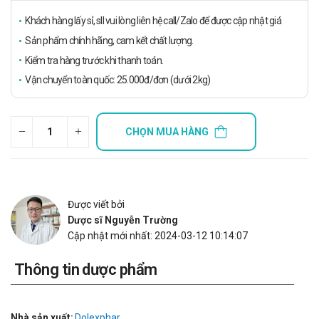
Khách hàng lấy sỉ, sll vui lòng liên hệ call/Zalo để được cập nhật giá
Sản phẩm chính hãng, cam kết chất lượng.
Kiểm tra hàng trước khi thanh toán.
Vận chuyển toàn quốc: 25.000đ/đơn (dưới 2kg)
CHỌN MUA HÀNG
Được viết bởi
Dược sĩ Nguyễn Trường
Cập nhật mới nhất: 2024-03-12 10:14:07
Thông tin dược phẩm
Nhà sản xuất:
Dolexphar