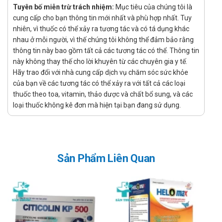
Tuyên bố miễn trừ trách nhiệm:
Mục tiêu của chúng tôi là
Công dụng - Chỉ định của Dadi Joint
cung cấp cho bạn thông tin mới nhất và phù hợp nhất. Tuy
MaxxGlu 1000mg
nhiên, vì thuốc có thể xảy ra tương tác và có tá dụng khác
nhau ở mỗi người, vì thế chúng tôi không thể đảm bảo rằng
Công dụng:
thông tin này bao gồm tất cả các tương tác có thể. Thông tin
Hỗ trợ tăng cường bổ sung dịch khớp.
này không thay thế cho lời khuyên từ các chuyên gia y tế.
Hãy trao đổi với nhà cung cấp dịch vụ chăm sóc sức khỏe
Hỗ trợ phục hồi mô sụn khớp.
của bạn về các tương tác có thể xảy ra với tất cả các loại
Hỗ trợ làm trơn khớp.
thuốc theo toa, vitamin, thảo dược và chất bổ sung, và các
loại thuốc không kê đơn mà hiện tại bạn đang sử dụng.
Hỗ trợ khớp vận động linh hoạt.
Chỉ định:
Người đau mỏi khớp do khô khớp, thoái hoá khớp.
Người vận động nặng nhọc.
Sản Phẩm Liên Quan
Người cao tuổi có nguy cơ bị thoái hoá khớp xương.
Hướng dẫn sử dụng Dadi Joint MaxxGlu
1000mg
Cách dùng: