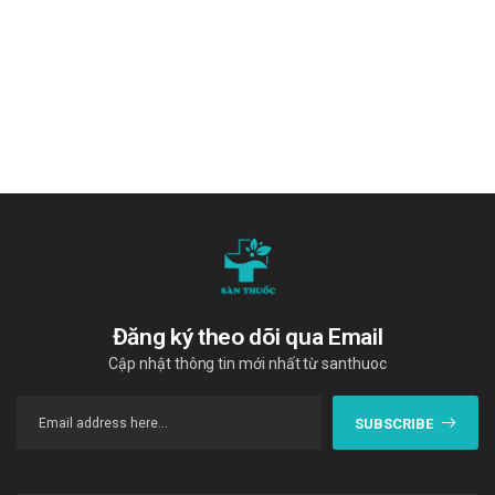
Hộp 60 viên.
Nhà sản xuất
Công ty Cổ phần Dược phẩm Quốc tế Dolexphar
Sản phẩm tương tự
Nubest Tall
EUM Canximilk
BenBana
"Cám ơn quý khách hàng đã tin dùng sản phẩm và dịch vụ tại Sàn
thuốc. Chúng tôi cam kết cung cấp các sản phẩm chính hãng, với
giá thành phải chăng. Chúc quý khách một ngày tràn đầy năng
Đăng ký theo dõi qua Email
lượng và vui vẻ!"
Cập nhật thông tin mới nhất từ santhuoc
Tài liệu tham khảo
:
https://drugbank.vn/
SUBSCRIBE