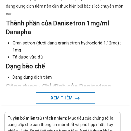
dạng dung dịch tiêm nên cần thực hiện bởi bác sĩ có chuyên môn
cao.
Thành phần của Danisetron 1mg/ml
Danapha
Granisetron (dưới dạng granisetron hydroclorid 1,12mg) :
1mg
Tá dược vừa đủ
Dạng bào chế
Dạng dung dịch tiêm
Công dụng - Chỉ định của Danisetron
1mg/ml Danapha
XEM THÊM
Công dụng:
Có tác dụng chống nôn, cơ chế tác dụng của thuốc đó
Tuyên bố miễn trừ trách nhiệm:
Mục tiêu của chúng tôi là
là: đối kháng chọn lọc với thụ thể của serotonin - chất
cung cấp cho bạn thông tin mới nhất và phù hợp nhất. Tuy
dẫn truyền thần kinh gây phản ứng nôn. Từ đó, giúp