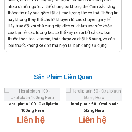
nhiên, vì thuốc có thể xảy ra tương tác và có tá dụng khác
ngăn chặn phản ứng nôn.
nhau ở mỗi người, vì thế chúng tôi không thể đảm bảo rằng
thông tin này bao gồm tất cả các tương tác có thể. Thông tin
Chỉ định:
này không thay thế cho lời khuyên từ các chuyên gia y tế.
Buồn nôn và nôn cấp tính liên quan đến hóa trị và xạ trị
Hãy trao đổi với nhà cung cấp dịch vụ chăm sóc sức khỏe
(dạng uống và tiêm).
của bạn về các tương tác có thể xảy ra với tất cả các loại
Buồn nôn và nôn sau phẫu thuật (dạng tiêm).
thuốc theo toa, vitamin, thảo dược và chất bổ sung, và các
Chỉ định ở người lớn để ngăn ngừa buồn nôn và nôn
loại thuốc không kê đơn mà hiện tại bạn đang sử dụng.
muộn liên quan đến hóa trị và xạ trị (dạng uống và
tiêm).
Dạng thuốc tiêm còn được chỉ định cho trẻ em từ 2
tuổi trở lên để phòng ngừa và điều trị buồn nôn và nôn
Sản Phẩm Liên Quan
cấp tính liên quan đến hóa trị liệu.
Miếng dán qua da được chỉ định ở người lớn để ngăn
ngừa buồn nôn và nôn liên quan đến hóa trị liệu gây
nôn trung bình hoặc cao, trong thời gian dự kiến ​​từ 3
Heraliplatin 100 - Oxaliplatin
Heraliplatin 50 - Oxaliplatin
đến 5 ngày liên tục, trong khi việc dùng thuốc chống
100mg Hera
50mg Hera
nôn bằng đường uống phức tạp do các yếu tố gây khó
Liên hệ
Liên hệ
nuốt.
Hướng dẫn sử dụng Danisetron 1mg/ml