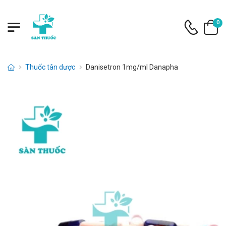
0
Thuốc tân dược
Danisetron 1mg/ml Danapha