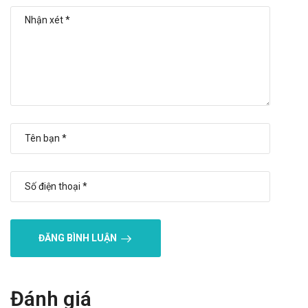
Ưu nhược điểm của Ezetimibe tablets
10mg Hetero
Ưu điểm:
Các thành phần có trong sản phẩm đã được giới
chuyên gia kiểm định và rất an toàn khi sử dụng.
Nguồn gốc, xuất xứ rõ ràng được sản xuất theo dây
chuyền hiện đại.
Số lần sử dụng trong ngày ít.
Nhược điểm:
Hiệu quả nhanh hay chậm phụ thuộc vào cơ địa mỗi
người.
Có thể gây ra các phản ứng quá mẫn nếu sử dụng quá
liều lượng hoặc không đúng cách
ĐĂNG BÌNH LUẬN
Tác dụng không mong muốn của
Ezetimibe tablets 10mg Hetero
Đánh giá
Tiêu chảy, đau bụng, đau lưng, đau khớp và viêm xoang