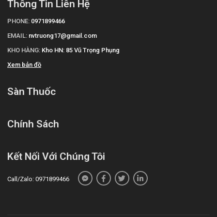
Thông Tin Liên Hệ
lượng và vui vẻ!"
PHONE:
0971899466
Tài liệu tham khảo: https://drugbank.vn
EMAIL:
nvtruong17@gmail.com
KHO HÀNG:
Kho HN: 85 Vũ Trọng Phụng
Xem bản đồ
Sàn Thuốc
Chính Sách
Kết Nối Với Chúng Tôi
Call/Zalo: 0971899466