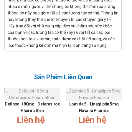
nhiên, vì thuốc có thể xảy ra tương tác và có tá dụng khác
thấp (LDL-C), apolipoprotein B (Apo B), triglyceride
nhau ở mỗi người, vì thế chúng tôi không thể đảm bảo rằng
(TG), và cholesterol lipoprotein tỷ trọng cao (non-HDL-
thông tin này bao gồm tất cả các tương tác có thể. Thông tin
C), và để tăng cholesterol lipoprotein tỷ trọng cao
này không thay thế cho lời khuyên từ các chuyên gia y tế.
(HDL-C) ở những bệnh nhân tăng cholesterol nguyên
Hãy trao đổi với nhà cung cấp dịch vụ chăm sóc sức khỏe
của bạn về các tương tác có thể xảy ra với tất cả các loại
phát (dị hợp tử có tính chất gia đình và không có tính
thuốc theo toa, vitamin, thảo dược và chất bổ sung, và các
chất gia đình) là người lớn hoặc thanh thiếu niên (10
loại thuốc không kê đơn mà hiện tại bạn đang sử dụng.
đến 17 tuổi).
Ezetimibe, kết hợp với fenofibrate, được chỉ định như
điều trị hỗ trợ chế độ ăn kiêng để giảm lượng
cholesterol toàn phần, LDL-C, Apo B và non-HDL-C ở
những bệnh nhân người lớn tăng lipid máu kết hợp.
Sản Phẩm Liên Quan
Ezetimibe, kết hợp với một statin, được chỉ định để
giảm lượng cholesterol toàn phần và LDL-C ở những
bệnh nhân HoFH là người lớn hoặc thanh thiếu niên (10
đến 17 tuổi). Bệnh nhân cũng có thể kết hợp thêm các
Defloxol 180mg - Deferasirox
Lomida 5 - Linagliptin 5mg
phương pháp hỗ trợ khác (như lọc bỏ LDL).
Pharmathen
Navana Pharma
Liên hệ
Liên hệ
Chỉ định:
Người bệnh bị tăng cholesterol máu