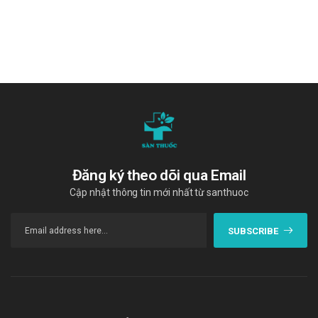
Nơi thoáng mát, nhiệt độ không quá 30 độ C, tránh ánh
sáng
Hạn sử dụng
24 tháng
Quy cách đóng gói
Hộp 10 vỉ x 7 viên
Nhà sản xuất
Đăng ký theo dõi qua Email
Hetero Labs Limited - Ấn Độ
Cập nhật thông tin mới nhất từ santhuoc
Sản phẩm tương tự
Ezecept 10/10 Stella
SUBSCRIBE
Atrox 10 Biofarm S.A
Surotadina 20mg Adamed
"Cám ơn quý khách hàng đã tin dùng sản phẩm và dịch vụ tại Sàn
thuốc. Chúng tôi cam kết cung cấp các sản phẩm chính hãng, với
giá thành phải chăng. Chúc quý khách một ngày tràn đầy năng