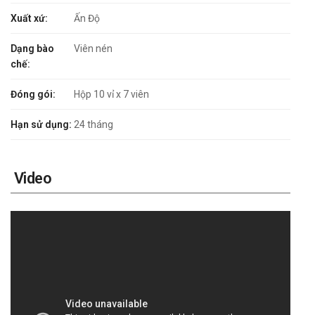
Xuất xứ:
Ấn Độ
Dạng bào
Viên nén
chế:
Đóng gói:
Hộp 10 vỉ x 7 viên
Hạn sử dụng:
24 tháng
Video