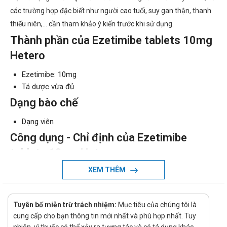
các trường hợp đặc biết như người cao tuổi, suy gan thận, thanh
thiếu niên,… cần tham khảo ý kiến trước khi sử dụng.
Thành phần của Ezetimibe tablets 10mg
Hetero
Ezetimibe: 10mg
Tá dược vừa đủ
Dạng bào chế
Dạng viên
Công dụng - Chỉ định của Ezetimibe
tablets 10mg Hetero
XEM THÊM
Công dụng:
Ezetimibe, kết hợp với một thuốc ức chế men khử
HMG-CoA (statin) hoặc dùng một mình, được chỉ định
Tuyên bố miễn trừ trách nhiệm:
Mục tiêu của chúng tôi là
như điều trị hỗ trợ chế độ ăn kiêng để giảm lượng
cung cấp cho bạn thông tin mới nhất và phù hợp nhất. Tuy
cholesterol toàn phần, cholesterol lipoprotein tỷ trọng