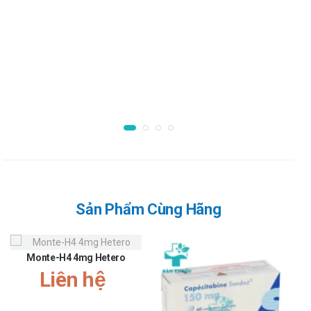
Tăng sitosterol máu đồng hợp tử (Phytosterol máu)
Tăng cholesterol máu đồng hợp tử có tính gia đình
(HoFH)
Hướng dẫn sử dụng Ezetimibe tablets
10mg Hetero
Cách dùng:
Được dùng để uống
Liều dùng:
Bệnh nhân nên có chế độ ăn kiêng lipid hợp lý và nên
duy trì chế độ ăn kiêng trong thời gian điều trị với
Ezetimibe.
Sản Phẩm Cùng Hãng
Liều đề nghị Ezetimibe là 10 mg mỗi ngày, uống một
mình, hoặc cùng với statin, hoặc cùng với fenofibrate.
Có thể uống Ezetimibe vào bất kỳ thời gian nào trong
Monte-H4 4mg Hetero
ngày, cùng hoặc không cùng thức ăn.
Liên hệ
Chống chỉ định của Ezetimibe tablets