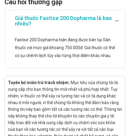
Câu hỏi thường gặp
Chỉ định:
Đợt cấp tính của người mắc viêm phế quản mạn do: Vi
Giá thuốc Fastise 200 Dopharma là bao
khuẩn Hib, phế cầu khuẩn Streptococcus Pneumoniae,
nhiêu?
vi khuẩn gây viêm nhiễm đường hô hấp trên Moraxella
catarrhalis.
Fastise 200 Dopharma hiện đang được bán tại Sàn
Điều trị viêm tai giữa cấp do: Vi khuẩn Hib, phế cầu
thuốc với mức giá khoảng 750.000đ. Giá thuốc có thể
khuẩn Streptococcus Pneumoniae, vi khuẩn gây viêm
có sự chênh lệch tùy vào từng thời điểm khác nhau.
nhiễm đường hô hấp trên Moraxella catarrhalis.
Điều trị viêm amidan, viêm họng do phế cầu khuẩn
Streptococcus Pneumoniae.
Hướng dẫn sử dụng Fastise
Tuyên bố miễn trừ trách nhiệm:
Mục tiêu của chúng tôi là
200 Dopharma
cung cấp cho bạn thông tin mới nhất và phù hợp nhất. Tuy
nhiên, vì thuốc có thể xảy ra tương tác và có tá dụng khác
Cách dùng:
nhau ở mỗi người, vì thế chúng tôi không thể đảm bảo rằng
thông tin này bao gồm tất cả các tương tác có thể. Thông tin
Được sử dụng để uống
này không thay thế cho lời khuyên từ các chuyên gia y tế.
Liều dùng:
Hãy trao đổi với nhà cung cấp dịch vụ chăm sóc sức khỏe
Liều dùng cho người lớn và trẻ >12 tuổi
của bạn về các tương tác có thể xảy ra với tất cả các loại