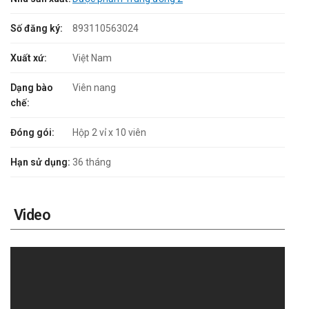
Số đăng ký:
893110563024
Xuất xứ:
Việt Nam
Dạng bào
Viên nang
chế:
Đóng gói:
Hộp 2 vỉ x 10 viên
Hạn sử dụng:
36 tháng
Video