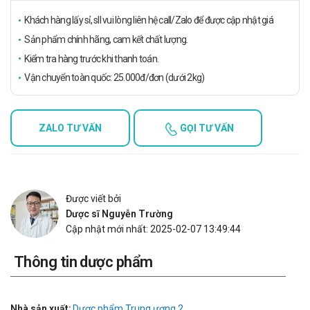
Khách hàng lấy sỉ, sll vui lòng liên hệ call/Zalo để được cập nhật giá
Sản phẩm chính hãng, cam kết chất lượng.
Kiểm tra hàng trước khi thanh toán.
Vận chuyển toàn quốc: 25.000đ/đơn (dưới 2kg)
ZALO TƯ VẤN
GỌI TƯ VẤN
Được viết bởi
Dược sĩ Nguyễn Trường
Cập nhật mới nhất: 2025-02-07 13:49:44
Thông tin dược phẩm
Nhà sản xuất:
Dược phẩm Trung ương 2