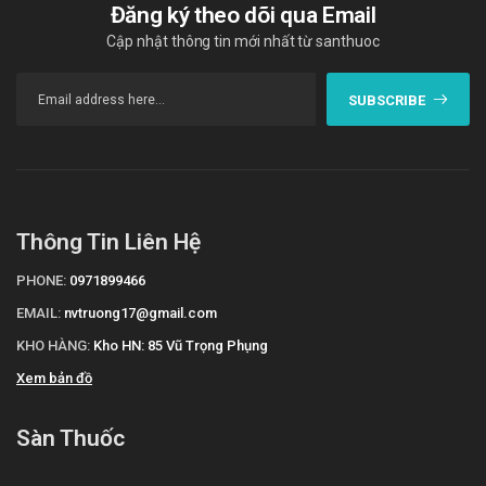
Đăng ký theo dõi qua Email
Aumoxtine 250 Mebiphar
Cập nhật thông tin mới nhất từ santhuoc
"Cám ơn quý khách hàng đã tin dùng sản phẩm và dịch vụ tại Sàn
thuốc. Chúng tôi cam kết cung cấp các sản phẩm chính hãng, với
SUBSCRIBE
giá thành phải chăng. Chúc quý khách một ngày tràn đầy năng
lượng và vui vẻ!"
Tài liệu tham khảo: https://drugbank.vn/thuoc/Fastise-200&VD-
32895-19
Thông Tin Liên Hệ
PHONE:
0971899466
EMAIL:
nvtruong17@gmail.com
KHO HÀNG:
Kho HN: 85 Vũ Trọng Phụng
Xem bản đồ
Sàn Thuốc