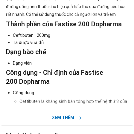
đường uống nên thuốc cho hiệu quả hấp thu qua đường tiêu hóa
rất nhanh. Có thể sử dụng thuốc cho cả người lớn và trẻ em.
Thành phần của Fastise 200 Dopharma
Ceftibuten : 200mg
Tá dược vừa đủ
Dạng bào chế
Dạng viên
Công dụng - Chỉ định của Fastise
200 Dopharma
Công dụng:
Ceftibuten là kháng sinh bán tổng hợp thế hệ thứ 3 của
kháng sinh họ cephalosporin. Ceftibuten có tác dụng
diệt vi khuẩn gram âm tốt hơn so với các kháng sinh
XEM THÊM
thế hệ 1 và 2 nhưng tác dụng diệt vi khuẩn gram dương
lại kém hơn so với các kháng sinh thế hệ đầu.