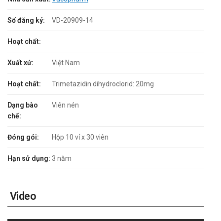
Số đăng ký:
VD-20909-14
Hoạt chất:
Xuất xứ:
Việt Nam
Hoạt chất:
Trimetazidin dihydroclorid: 20mg
Dạng bào
Viên nén
chế:
Đóng gói:
Hộp 10 vỉ x 30 viên
Hạn sử dụng:
3 năm
Video