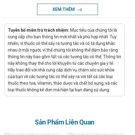
đến quá trình beta oxy hóa các tế bào có thành phần axit
XEM THÊM
béo. Ức chế oxy hóa axit béo nhưng làm tăng cường oxy
hóa Glucose bởi quá trình oxy hóa glucose tiêu thụ ít năng
lượng hơn quá trình oxy hóa axit béo. Cho nên, khả năng
Tuyên bố miễn trừ trách nhiệm:
Mục tiêu của chúng tôi là
chuyển đổi oxy hóa các chất nhằm tạo duy trì một nguồn
cung cấp cho bạn thông tin mới nhất và phù hợp nhất. Tuy
năng lượng cho tế bào cơ tim hoạt động trong suốt
nhiên, vì thuốc có thể xảy ra tương tác và có tá dụng khác
khoảng thời gian thiếu máu cục bộ.
nhau ở mỗi người, vì thế chúng tôi không thể đảm bảo rằng
thông tin này bao gồm tất cả các tương tác có thể. Thông tin
Trimezadin tác động như một chất chuyển hóa tạo năng
này không thay thế cho lời khuyên từ các chuyên gia y tế.
lượng cho tế bào cơ tim thiếu máu cục bộ. Trimezadin
Hãy trao đổi với nhà cung cấp dịch vụ chăm sóc sức khỏe
giúp bảo vệ nguồn ATP nội bào trong tế bào cơ tim khi
của bạn về các tương tác có thể xảy ra với tất cả các loại
thiếu máu, không làm thay đổi huyết động và ảnh hưởng
thuốc theo toa, vitamin, thảo dược và chất bổ sung, và các
loại thuốc không kê đơn mà hiện tại bạn đang sử dụng.
đến bất kỳ quá trình co bóp hay các hoạt động khác của tế
bào cơ tim.
Vì thế, thuốc H-Vacolaren rất có tác dụng trên những bệnh
nhân có cơn đau thắt ngực ổn định. Đang trong cơn đau,
Sản Phẩm Liên Quan
bệnh nhân chỉ cần sử dụng một viên H-Vacolaren thì sẽ
giảm ngay triệu chứng sau 5-7 phút dùng thuốc.