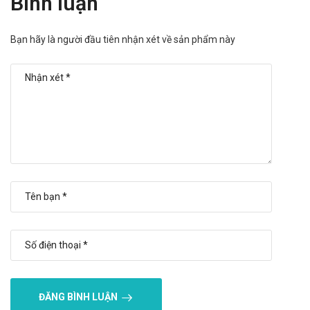
Bình luận
dụng thuốc và đến gặp các bác sĩ thần kinh để có hướng giải
quyết tốt nhất.
Bạn hãy là người đầu tiên nhận xét về sản phẩm này
Bạn nhớ sử dụng thuốc đều đặn, thường xuyên, hạn chế tối đa
việc sử dụng quá liều hay quên thuốc.
Lưu ý khi sử dụng cho một số đối tượng đặc biệt:
Dùng cho phụ nữ có thai và cho con bú: Thận trọng và
tham khảo ý kiến bác sĩ trước khi dùng sản phẩm
Người lái xe: Chưa có bất kỳ báo cáo cụ thể nào. Thận
trọng và tham khảo ý kiến bác sĩ trước khi dùng sản phẩm
cho người lái xe và vận hành máy móc.
Người già: Khi sử dụng nên liệt kê các thuốc đang dùng
cho bác sĩ để tránh xảy ra các tương tác không đáng có.
Trẻ em: Thận trọng và tham khảo ý kiến bác sĩ trước khi
dùng sản phẩm
Ưu nhược điểm của H-VACOLAREN
ĐĂNG BÌNH LUẬN
Ưu điểm: