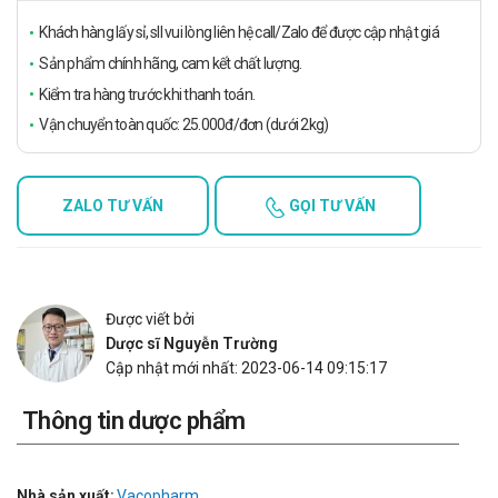
Khách hàng lấy sỉ, sll vui lòng liên hệ call/Zalo để được cập nhật giá
Sản phẩm chính hãng, cam kết chất lượng.
Kiểm tra hàng trước khi thanh toán.
Vận chuyển toàn quốc: 25.000đ/đơn (dưới 2kg)
ZALO TƯ VẤN
GỌI TƯ VẤN
Được viết bởi
Dược sĩ Nguyễn Trường
Cập nhật mới nhất: 2023-06-14 09:15:17
Thông tin dược phẩm
Nhà sản xuất:
Vacopharm