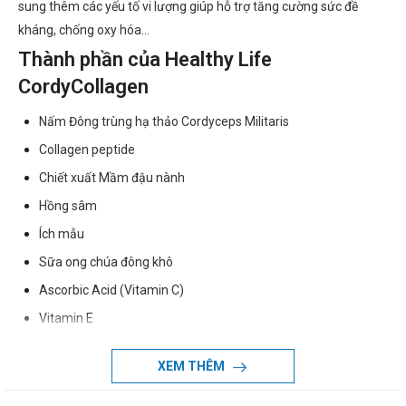
sung thêm các yếu tố vi lượng giúp hỗ trợ tăng cường sức đề
kháng, chống oxy hóa...
Thành phần của Healthy Life
CordyCollagen
Nấm Đông trùng hạ thảo Cordyceps Militaris
Collagen peptide
Chiết xuất Mầm đậu nành
Hồng sâm
Ích mẫu
Sữa ong chúa đông khô
Ascorbic Acid (Vitamin C)
Vitamin E
Tá dược vừa đủ
XEM THÊM
Dạng bào chế