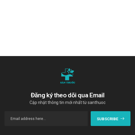
Emmats
Puritan's Pride Dhea 50mg
Glutathione 600 Dr.Lacir
"Cám ơn quý khách hàng đã tin dùng sản phẩm và dịch vụ tại Sàn
thuốc. Chúng tôi cam kết cung cấp các sản phẩm chính hãng, với
giá thành phải chăng. Chúc quý khách một ngày tràn đầy năng
lượng và vui vẻ!"
Tài liệu tham khảo
:
https://drugbank.vn/
Đăng ký theo dõi qua Email
Cập nhật thông tin mới nhất từ santhuoc
SUBSCRIBE