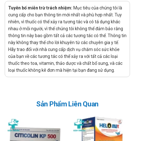
Dạng bột pha uống
Tuyên bố miễn trừ trách nhiệm:
Mục tiêu của chúng tôi là
Công dụng - Chỉ định của Healthy Life
cung cấp cho bạn thông tin mới nhất và phù hợp nhất. Tuy
CordyCollagen
nhiên, vì thuốc có thể xảy ra tương tác và có tá dụng khác
nhau ở mỗi người, vì thế chúng tôi không thể đảm bảo rằng
Công dụng:
thông tin này bao gồm tất cả các tương tác có thể. Thông tin
này không thay thế cho lời khuyên từ các chuyên gia y tế.
Hỗ trợ cải thiện nội tiết tố nữ, giảm các triệu chứng bốc
Hãy trao đổi với nhà cung cấp dịch vụ chăm sóc sức khỏe
hỏa mất ngủ
của bạn về các tương tác có thể xảy ra với tất cả các loại
Làm sáng da, mờ các vết nám, tàn nhang
thuốc theo toa, vitamin, thảo dược và chất bổ sung, và các
loại thuốc không kê đơn mà hiện tại bạn đang sử dụng.
Tăng cường hỗ trợ sinh lý do suy giảm nội tiết tố nữ
Giúp đề phòng xơ cứng động mạch và chứng cao huyết áp
Chỉ định:
Người cần tăng cường nội tiết tố
Sản Phẩm Liên Quan
Hướng dẫn sử dụng Healthy Life
CordyCollagen
Cách dùng: