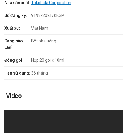
Nhà sản xuất:
Tokobuki Corporation
Số đăng ký:
9193/2021/ĐKSP
Xuất xứ:
Việt Nam
Dạng bào
Bột pha uống
chế:
Đóng gói:
Hộp 20 gói x 10ml
Hạn sử dụng:
36 tháng
Video