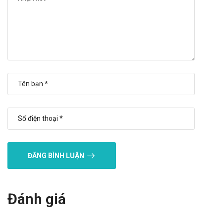
Tác dụng không mong muốn của Hydro
Farmak
Ðau khớp, cao HA, suy vỏ tuyến thượng thận, loãng xương,
tăng acid dạ dày, loét dạ dày.
Báo ngay cho bác sĩ các phản ứng phụ gặp phải để có biện
pháp xử trí kịp thời.
Tương tác của Hydro Farmak
Tương tác có thể làm giảm hiệu quả của sản phẩm hoặc gia
tăng nguy cơ mắc các tác dụng phụ. Vì vậy, bạn cần tham
khảo ý kiến của dược sĩ, bác sĩ khi muốn dùng đồng thời với
ĐĂNG BÌNH LUẬN
các loại thuốc khác.
Xử trí khi quên liều và quá liều
Quên liều: Dùng liều đó ngay khi nhớ ra. Không dùng liều thứ
Đánh giá
hai để bù cho liều mà bạn có thể đã bỏ lỡ. Chỉ cần tiếp tục với
liều tiếp theo.