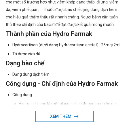
cho một số trường hợp như: viêm khớp dạng thấp, dị ứng, viêm
da, viêm phế quản,... Thuốc được bào chế dạng dung dịch tiêm
cho hiệu quả thẩm thấu rất nhanh chóng. Người bệnh cần tuân
thủ theo chỉ định của bác sĩ để đạt được kết quả mong muốn.
Thành phần của Hydro Farmak
Hydrocortison (dưới dạng Hydrocortison acetat) : 25mg/2ml
Tá dược vừa đủ
Dạng bào chế
Dạng dung dịch tiêm
Công dụng - Chỉ định của Hydro Farmak
Công dụng:
Hydrocortisone là một glucocorticosteroid tự nhiên do
tuyến thượng thận tiết ra, có tác dụng chống viêm, dùng
XEM THÊM
điều trị viêm khớp, viêm ruột, viêm phế quản, ban da, viêm
mũi, mắt dị ứng.