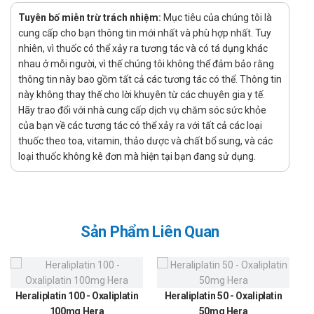
Chỉ định:
Tuyên bố miễn trừ trách nhiệm:
Mục tiêu của chúng tôi là
cung cấp cho bạn thông tin mới nhất và phù hợp nhất. Tuy
Liệu pháp thay thế hormon ở người suy vỏ thượng thận.
nhiên, vì thuốc có thể xảy ra tương tác và có tá dụng khác
Điều trị ngắn hạn trong các bệnh lý xương khớp: Viêm
nhau ở mỗi người, vì thế chúng tôi không thể đảm bảo rằng
xương khớp, viêm khớp do thấp & do các nguyên nhân
thông tin này bao gồm tất cả các tương tác có thể. Thông tin
này không thay thế cho lời khuyên từ các chuyên gia y tế.
khác.
Hãy trao đổi với nhà cung cấp dịch vụ chăm sóc sức khỏe
Hướng dẫn sử dụng Hydro Farmak
của bạn về các tương tác có thể xảy ra với tất cả các loại
thuốc theo toa, vitamin, thảo dược và chất bổ sung, và các
Cách dùng:
loại thuốc không kê đơn mà hiện tại bạn đang sử dụng.
Được sử dụng để tiêm
Liều dùng:
Suy vỏ thượng thận: Tiêm IM, IV hoạc truyền IV khởi đầu
100 mg - 500 mg tuỳ theo mức độ bện. Giảm liều cho trẻ
Sản Phẩm Liên Quan
em và trẻ sơ sinh không nên dưới 25 mg/ngày và tối đa 15
mg/kg/ngày.
Bệnh xương khớp: Người lớn 5 - 25 mg liều duy nhất, tiêm
Heraliplatin 100 - Oxaliplatin
Heraliplatin 50 - Oxaliplatin
trong hoặc quanh khớp, liều 125 - 250 mg/ngày tiêm sâu
100mg Hera
50mg Hera