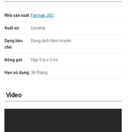
Nhà sản xuất:
Farmak JSC
Xuất xứ:
Ucraina
Dạng bào
Dung dịch tiêm truyền
chế:
Đóng gói:
Hộp 5 lọ x 2 ml
Hạn sử dụng:
36 tháng
Video