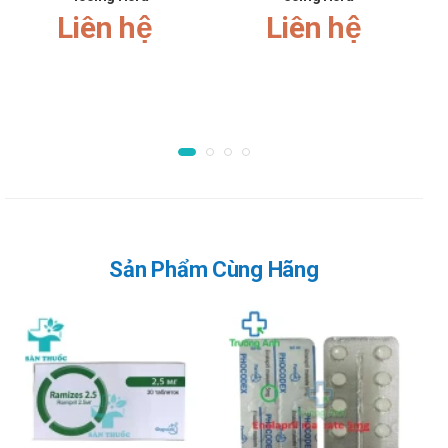
vào cơ mông. Trẻ 7 - 14 tuổi 50 - 75 mg, 2 - 6 tuổi 25 - 50
Liên hệ
Liên hệ
mg, 3 tháng đến 1 tuổi 25 mg. Liều duy nhất tiêm quanh
khớp.
Chống chỉ định của Hydro Farmak
Không dùng cho người mẫn cảm với bất cứ thành phần nào
của sản phẩm
Lưu ý khi sử dụng Hydro Farmak
Lưu ý khi sử dụng cho một số đối tượng đặc biệt:
Dùng cho phụ nữ có thai và cho con bú: Thận trọng khi sử
Sản Phẩm Cùng Hãng
dụng cho phụ nữ mang thai và cho con bú. Tham khảo ý
kiến của bác sĩ trước khi sử dụng.
Người lái xe: Thận trọng khi sử dụng cho đối tượng lái xe
và vận hành máy móc nặng, do có thể gây ra cảm giác
chóng mặt, mất điều hòa,..
Người già: Cần tham khảo ý kiến của bác sĩ khi sử dụng liều