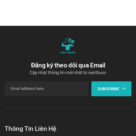
Melocox 15mg Rafarm
"Cám ơn quý khách hàng đã tin dùng sản phẩm và dịch vụ tại Sàn
thuốc. Chúng tôi cam kết cung cấp các sản phẩm chính hãng, với
giá thành phải chăng. Chúc quý khách một ngày tràn đầy năng
lượng và vui vẻ!"
Tài liệu tham khảo: https://drugbank.
Đăng ký theo dõi qua Email
Cập nhật thông tin mới nhất từ santhuoc
SUBSCRIBE
Thông Tin Liên Hệ