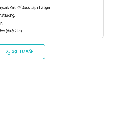
n hệ call/Zalo để được cập nhật giá
ất lượng.
n.
ơn (dưới 2kg)
GỌI TƯ VẤN