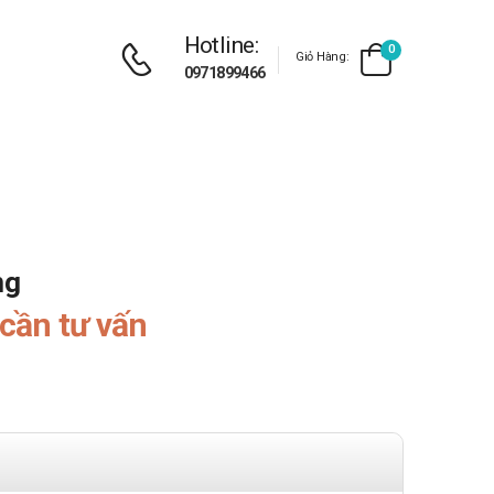
Hotline:
0
Giỏ Hàng:
0971899466
mg
cần tư vấn