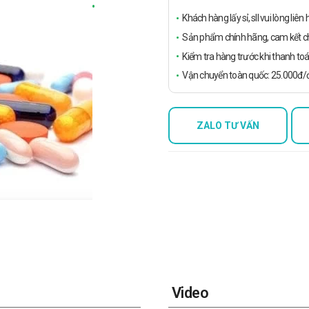
Khách hàng lấy sỉ, sll vui lòng liê
Sản phẩm chính hãng, cam kết ch
Kiểm tra hàng trước khi thanh toá
Vận chuyển toàn quốc: 25.000đ/đ
ZALO TƯ VẤN
Video