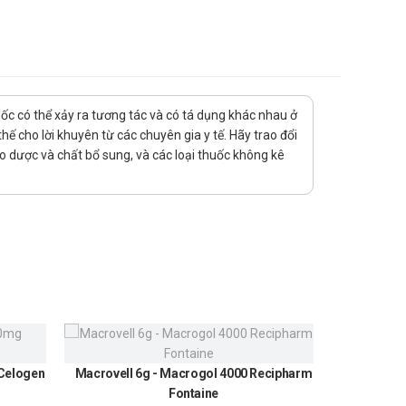
uốc có thể xảy ra tương tác và có tá dụng khác nhau ở
ế cho lời khuyên từ các chuyên gia y tế. Hãy trao đổi
ảo dược và chất bổ sung, và các loại thuốc không kê
ến của bác sĩ trước khi sử dụng.
 Celogen
Macrovell 6g - Macrogol 4000 Recipharm
Urundin
Fontaine
300