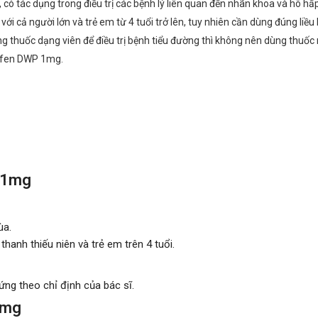
có tác dụng trong điều trị các bệnh lý liên quan đến nhãn khoa và hô h
với cả người lớn và trẻ em từ 4 tuổi trở lên, tuy nhiên cần dùng đúng li
 thuốc dạng viên để điều trị bệnh tiểu đường thì không nên dùng thuốc 
tifen DWP 1mg.
P 1mg
ùa.
thanh thiếu niên và trẻ em trên 4 tuổi.
ứng theo chỉ định của bác sĩ.
1mg