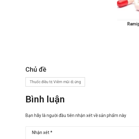
Có thể gây ra các phản ứng quá mẫn nếu sử dụn
Tác dụng không mong muốn có thể g
Ramip
Thường gặp
Rối loạn mắt: kích ứng mắt, đau mắt, viêm giá
Toàn thân: cảm giác nóng bừng thoáng qua, cảm
Rối loạn hô hấp: viêm mũi.
Rối loạn tâm thần: kích động, khó chịu, mất ngủ,
Chủ đề
Ít gặp
Rối loạn hệ miễn dịch: nhạy cảm.
Thuốc điều trị Viêm mũi dị ứng
Rối loạn hệ thống thần kinh: đau đầu, chóng mặt
Rối loạn mắt: nhìn mờ (trong khi nhỏ thuốc), khô
Bình luận
mắt, viêm kết mạc, sợ ánh sáng, xuất huyết kết
Rối loạn hệ thống tiêu hóa: khô miệng.
Rối loạn da và mô dưới da: mẩn ngứa, chàm, ban
Bạn hãy là người đầu tiên nhận xét về sản phẩm này
Nhiễm trùng: viêm bàng quang.
Rất ít gặp