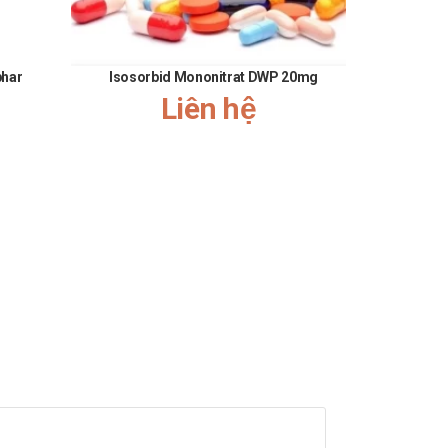
phar
Isosorbid Mononitrat DWP 20mg
Losart
Liên hệ