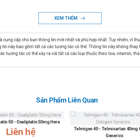
XEM THÊM
là cung cấp cho bạn thông tin mới nhất và phù hợp nhất. Tuy nhiên, vì th
tin này bao gồm tất cả các tương tác có thể. Thông tin này không thay th
 tương tác có thể xảy ra với tất cả các loại thuốc theo toa, vitamin, th
g.
g
Sản Phẩm Liên Quan
ọng khi sử dụng cho phụ nữ mang thai và cho con bú. Tham khảo ý ki
latin 50 - Oxaliplatin 50mg Hera
ử dụng liều lượng cho người trên 65 tuổi.
Liên hệ
Telmigen 40 - Telmisartan 40mg
Generics