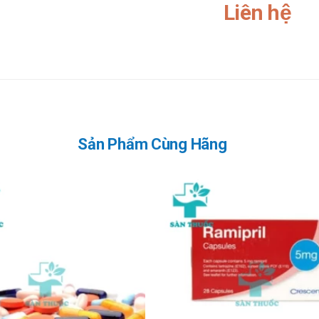
Liên hệ
ong nhãn khoa.
sắc hoặc trở nên vẫn đục.
ng cần phải sử dụng thêm các thuốc chống nhiễm khuẩn khác. Không
dụng ketotifen, đặc biệt là ở trẻ em nên chống chỉ định sử dụng keto
ái tháo đường đường uống (biguanid) có nguy cơ giảm tiểu cầu.
en và các thuốc này. Trong trường hợp rối loạn ý thức có thể do tác 
ống cho trẻ < 4 tuổi.
Sản Phẩm Cùng Hãng
1mg
chuyên gia kiểm định và rất an toàn khi sử dụng.
dây chuyền hiện đại.
ử dụng và bảo quản.
mỗi người.
 tác dụng phụ.