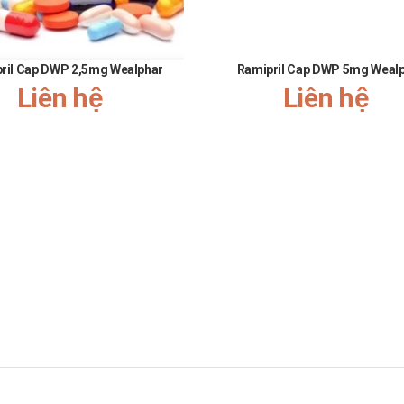
g quá liều lượng hoặc không đúng cách.
ặp phải
ril Cap DWP 2,5mg Wealphar
Ramipril Cap DWP 5mg Weal
Liên hệ
Liên hệ
c mạc dạng chấm, xước giác mạc.
 giác bị châm trích thoảng qua.
 hồi hộp.
.
 mắt, rối loạn mi
 mạc.
 đỏ. Toàn thân: buồn ngủ.