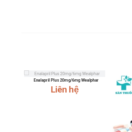
Dạng dung dịch nhỏ mắt chỉ dùng tại chỗ tr
Không nên dùng nếu dung dịch thay đổi màu 
Nếu có bội nhiễm phế quản hoặc tai mũi họ
cồn.
Đã có báo cáo các trường hợp co giật khi sử 
Sử dụng đồng thời ketotifen với thuốc trị đ
Nên chống chỉ định sử dụng đồng thời ketotif
Không khuyến cáo sử dụng ketotifen đường u
Ưu nhược điểm của Ketotifen DWP 
Ưu điểm:
Enalapril Plus 20mg/6mg Wealphar
Các thành phần có trong sản phẩm đã được giới 
Liên hệ
Nguồn gốc, xuất xứ rõ ràng được sản xuất theo 
Số lần sử dụng trong ngày ít.
Sản phẩm bào chế dạng viên, thuận tiện trong s
Nhược điểm:
Hiệu quả nhanh hay chậm phụ thuộc vào cơ địa 
Trong quá trình sử dụng có thể phát sinh một số