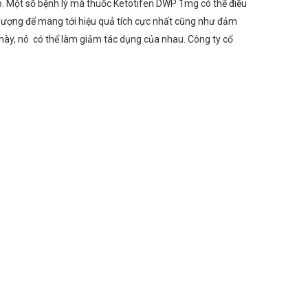
ấp. Một số bệnh lý mà thuốc Ketotifen DWP 1mg có thể điều
ều lượng để mang tới hiệu quả tích cực nhất cũng như đảm
này, nó có thể làm giảm tác dụng của nhau. Công ty cổ