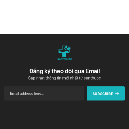
ánh sáng mặt trời chiếu trực tiếp vào. Không để sản phẩm ở
nơi có độ ẩm hoặc nhiệt độ quá cao.
Để xa tầm với trẻ em: Đảm bảo an toàn cho trẻ.
Hạn sử dụng
36 tháng.
Quy cách đóng gói
Hộp 3 vỉ x 10 viên.
Đăng ký theo dõi qua Email
Nhà sản xuất
Cập nhật thông tin mới nhất từ santhuoc
The Acme Laboratories Ltd.
Sản phẩm tương tự
SUBSCRIBE
Algonerv 75ml
Pletaz 100mg Tablets
Myleran 300 SPM
Giá MB 12 tablet 0,5mg là bao nhiêu?