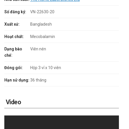
Số đăng ký:
VN-22630-20
Xuất xứ:
Bangladesh
Hoạt chất:
Mecobalamin
Dạng bào
Viên nén
chế:
Đóng gói:
Hộp 3 vỉ x 10 viên
Hạn sử dụng:
36 tháng
Video