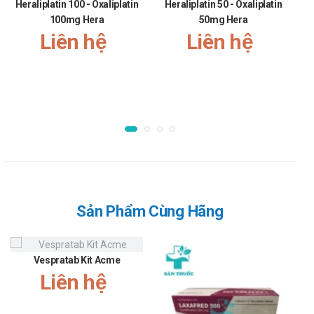
Heraliplatin 100 - Oxaliplatin
Heraliplatin 50 - Oxaliplatin
Trẻ em: Thận trọng khi dùng sản phẩm.
100mg Hera
50mg Hera
Liên hệ
Một số đối tượng khác: Tham khảo ý kiến của bác sĩ.
Liên hệ
Ưu nhược điểm của MB 12 tablet 0,5mg
Ưu điểm:
Các thành phần có trong sản phẩm đã được giới chuyên
gia kiểm định và rất an toàn khi sử dụng.
Sản phẩm có nguồn gốc xuất xứ rõ ràng.
MB 12 tablet 0,5mg được bào chế ở dạng viên, thuận tiện
cho người sử dụng.
Nhược điểm:
Sản Phẩm Cùng Hãng
Trong quá trình sử dụng có thể phát sinh một số tác dụng
phụ.
Vespratab Kit Acme
Có thể gây ra các phản ứng quá mẫn nếu sử dụng quá liều
Liên hệ
lượng hoặc không đúng cách.
Tác dụng không mong muốn của MB 12