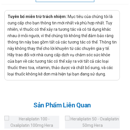
Liều dùng: Liều thông thường đối với người lớn 1500-6000
mcg (1-4 viên)/ngày.
Tuyên bố miễn trừ trách nhiệm:
Mục tiêu của chúng tôi là
Chống chỉ định của MB 12 tablet 0,5mg
cung cấp cho bạn thông tin mới nhất và phù hợp nhất. Tuy
nhiên, vì thuốc có thể xảy ra tương tác và có tá dụng khác
Bệnh nhân mẫn cảm với mecobalamin hay bất kỳ thành phần
nhau ở mỗi người, vì thế chúng tôi không thể đảm bảo rằng
nào của thuốc.
thông tin này bao gồm tất cả các tương tác có thể. Thông tin
Lưu ý khi sử dụng MB 12 tablet 0,5mg
này không thay thế cho lời khuyên từ các chuyên gia y tế.
Hãy trao đổi với nhà cung cấp dịch vụ chăm sóc sức khỏe
Bổ sung mecobalamin trong trường hợp bị thiếu hoặc để điều
của bạn về các tương tác có thể xảy ra với tất cả các loại
thuốc theo toa, vitamin, thảo dược và chất bổ sung, và các
trị bệnh cần phải có sự theo dõi của thầy thuốc. Không nên
loại thuốc không kê đơn mà hiện tại bạn đang sử dụng.
dùng mecobalamin trong thời gian dài (trên 1 tháng) nếu
không thấy đáp ứng sau thời gian điều trị.
Lưu ý khi sử dụng cho một số đối tượng đặc biệt:
Dùng cho phụ nữ có thai và cho con bú: Tham khảo ý kiến
Sản Phẩm Liên Quan
của bác sĩ.
Người lái xe: Thận trọng khi dùng sản phẩm.
Người già: Thận trọng khi dùng sản phẩm.