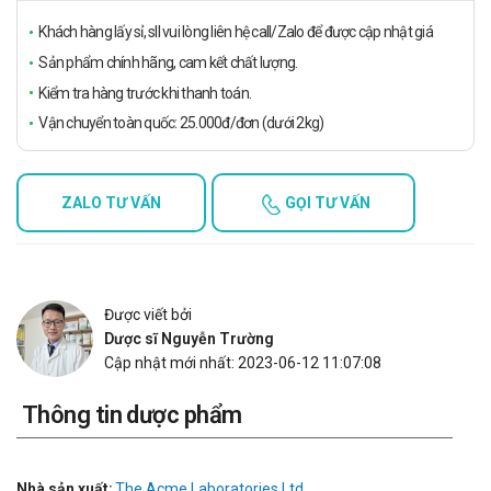
Khách hàng lấy sỉ, sll vui lòng liên hệ call/Zalo để được cập nhật giá
Sản phẩm chính hãng, cam kết chất lượng.
Kiểm tra hàng trước khi thanh toán.
Vận chuyển toàn quốc: 25.000đ/đơn (dưới 2kg)
ZALO TƯ VẤN
GỌI TƯ VẤN
Được viết bởi
Dược sĩ Nguyễn Trường
Cập nhật mới nhất: 2023-06-12 11:07:08
Thông tin dược phẩm
Nhà sản xuất:
The Acme Laboratories Ltd