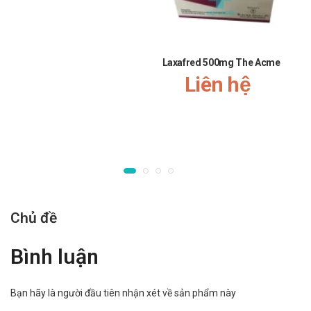
tablet 0,5mg
Ăn không ngon, buồn nôn, tiêu chảy, hoặc các triệu chứng rối
loạn tiêu óa khác có thể xảy ra sau khi dùng thuốc.
Laxafred 500mg The Acme
Liên hệ
Thông báo cho Bác sĩ những tác dụng không mong muốn gặp
phải khi sử dụng.
Tương tác
Kháng sinh: dùng kháng sinh có thể làm thay đổi hệ vi sinh
đường ruột và làm giả tác dụng của mecobalamin trên nhu
cầu về vitamin của cơ thể (do một số chủng vi sinh có sẵn ở
ruột như Lactobacilus species), đặc biệt ở người ăn chay.
Chủ đề
Hành, tỏi, tỏi tây, chuối, măng tây, artiso, một số loại trái cây,
rau củ chứa inulins có thể thúc đẩy sự phát triển một số
Bình luận
chủng vi khuẩn tại ruột kết, kể cả Lactobacilus species.
Cholestryramine, colchicine, colestipol: có thể làm giảm khả
Bạn hãy là người đầu tiên nhận xét về sản phẩm này
năng tái hấp thu mecobalamin qua chu trình gan ruột.